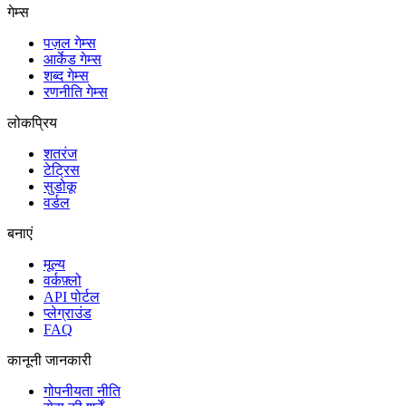
गेम्स
पज़ल गेम्स
आर्केड गेम्स
शब्द गेम्स
रणनीति गेम्स
लोकप्रिय
शतरंज
टेट्रिस
सुडोकू
वर्डल
बनाएं
मूल्य
वर्कफ़्लो
API पोर्टल
प्लेग्राउंड
FAQ
कानूनी जानकारी
गोपनीयता नीति