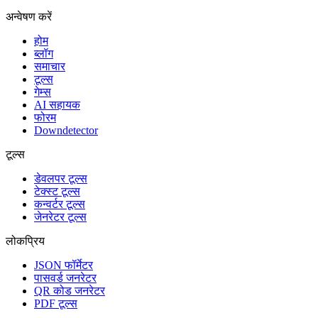
अन्वेषण करें
होम
ब्लॉग
समाचार
टूल्स
गेम्स
AI सहायक
फोरम
Downdetector
टूल्स
डेवलपर टूल्स
टेक्स्ट टूल्स
कन्वर्टर टूल्स
जेनरेटर टूल्स
लोकप्रिय
JSON फॉर्मेटर
पासवर्ड जनरेटर
QR कोड जनरेटर
PDF टूल्स