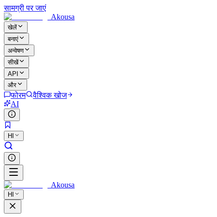
सामग्री पर जाएं
Akousa
खेलें
बनाएं
अन्वेषण
सीखें
API
और
फोरम
वैश्विक खोज
AI
HI
Akousa
HI