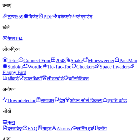
बनाएं
टूल्स
559
विजेट
PDF
वर्कफ़्लो
प्लेग्राउंड
खेलें
गेम्स
194
लोकप्रिय
Tetris
Connect Four
2048
Snake
Minesweeper
Pac-Man
Sudoku
Wordle
Tic-Tac-Toe
Checkers
Space Invaders
Flappy Bird
आँकड़े
उपलब्धियाँ
लीडरबोर्ड
कॉस्मेटिक्स
अन्वेषण
Downdetector
समाचार
देश
ओपन सोर्स विकल्प
त्रुटि कोड
सीखें
मूल्य
दस्तावेज़
FAQ
गाइड
Akousa
लर्निंग हब
ब्लॉग
API