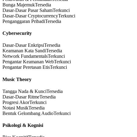
Bunga Majemuk
Tersedia
Dasar-Dasar Pasar Saham
Terkunci
Dasar-Dasar Cryptocurrency
Terkunci
Penganggaran Pribadi
Tersedia
Cybersecurity
Dasar-Dasar Enkripsi
Tersedia
Keamanan Kata Sandi
Tersedia
Network Fundamentals
Terkunci
Pengantar Keamanan Web
Terkunci
Pengantar Peretasan Etis
Terkunci
Music Theory
Tangga Nada & Kunci
Tersedia
Dasar-Dasar Ritme
Tersedia
Progresi Akor
Terkunci
Notasi Musik
Tersedia
Bentuk Gelombang Audio
Terkunci
Psikologi & Kognisi