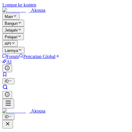
Lompat ke konten
Akousa
Main
Bangun
Jelajahi
Pelajari
API
Lainnya
Forum
Pencarian Global
AI
ID
Akousa
ID