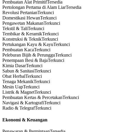
Pembuatan Alat Primitif
Tersedia
Pertolongan Pertama di Alam Liar
Tersedia
Revolusi Pertanian
Terkunci
Domestikasi Hewan
Terkunci
Pengawetan Makanan
Terkunci
Tekstil & Tali
Terkunci
Tembikar & Keramik
Terkunci
Konstruksi & Teknik
Terkunci
Pertukangan Kayu & Kayu
Terkunci
Pembuatan Kaca
Terkunci
Peleburan Bijih & Perunggu
Terkunci
Penempaan Besi & Baja
Terkunci
Kimia Dasar
Terkunci
Sabun & Sanitasi
Terkunci
Obat Herbal
Terkunci
Tenaga Mekanik
Terkunci
Mesin Uap
Terkunci
Listrik & Magnet
Terkunci
Pembuatan Kertas & Percetakan
Terkunci
Navigasi & Kartografi
Terkunci
Radio & Telegraf
Terkunci
Ekonomi & Keuangan
Penawaran & Permintaan
Tersedia