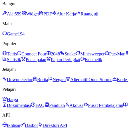
Bangun
Alat
559
Widget
PDF
Alur Kerja
Ruang uji
Main
Game
194
Populer
Tetris
Connect Four
2048
Snake
Minesweeper
Pac-Man
Statistik
Pencapaian
Papan Peringkat
Kosmetik
Jelajahi
Downdetector
Berita
Negara
Alternatif Open Source
Kode 
Pelajari
Harga
Dokumentasi
FAQ
Panduan
Akousa
Pusat Pembelajaran
API
Ikhtisar
Dasbor
Direktori API