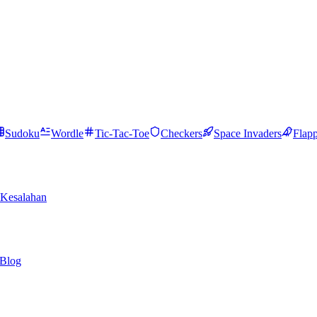
Sudoku
Wordle
Tic-Tac-Toe
Checkers
Space Invaders
Flap
Kesalahan
Blog