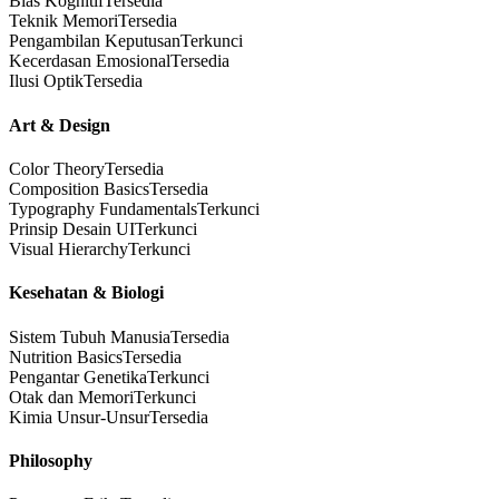
Bias Kognitif
Tersedia
Teknik Memori
Tersedia
Pengambilan Keputusan
Terkunci
Kecerdasan Emosional
Tersedia
Ilusi Optik
Tersedia
Art & Design
Color Theory
Tersedia
Composition Basics
Tersedia
Typography Fundamentals
Terkunci
Prinsip Desain UI
Terkunci
Visual Hierarchy
Terkunci
Kesehatan & Biologi
Sistem Tubuh Manusia
Tersedia
Nutrition Basics
Tersedia
Pengantar Genetika
Terkunci
Otak dan Memori
Terkunci
Kimia Unsur-Unsur
Tersedia
Philosophy