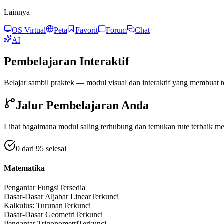
Lainnya
OS Virtual
Peta
Favorit
Forum
Chat
AI
Pembelajaran Interaktif
Belajar sambil praktek — modul visual dan interaktif yang membuat 
Jalur Pembelajaran Anda
Lihat bagaimana modul saling terhubung dan temukan rute terbaik m
0 dari 95 selesai
Matematika
Pengantar Fungsi
Tersedia
Dasar-Dasar Aljabar Linear
Terkunci
Kalkulus: Turunan
Terkunci
Dasar-Dasar Geometri
Terkunci
Pengantar Trigonometri
Terkunci