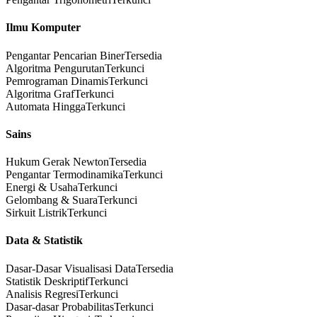
Ilmu Komputer
Pengantar Pencarian Biner
Tersedia
Algoritma Pengurutan
Terkunci
Pemrograman Dinamis
Terkunci
Algoritma Graf
Terkunci
Automata Hingga
Terkunci
Sains
Hukum Gerak Newton
Tersedia
Pengantar Termodinamika
Terkunci
Energi & Usaha
Terkunci
Gelombang & Suara
Terkunci
Sirkuit Listrik
Terkunci
Data & Statistik
Dasar-Dasar Visualisasi Data
Tersedia
Statistik Deskriptif
Terkunci
Analisis Regresi
Terkunci
Dasar-dasar Probabilitas
Terkunci