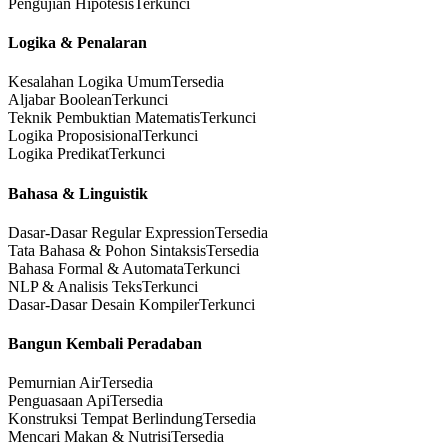
Pengujian Hipotesis
Terkunci
Logika & Penalaran
Kesalahan Logika Umum
Tersedia
Aljabar Boolean
Terkunci
Teknik Pembuktian Matematis
Terkunci
Logika Proposisional
Terkunci
Logika Predikat
Terkunci
Bahasa & Linguistik
Dasar-Dasar Regular Expression
Tersedia
Tata Bahasa & Pohon Sintaksis
Tersedia
Bahasa Formal & Automata
Terkunci
NLP & Analisis Teks
Terkunci
Dasar-Dasar Desain Kompiler
Terkunci
Bangun Kembali Peradaban
Pemurnian Air
Tersedia
Penguasaan Api
Tersedia
Konstruksi Tempat Berlindung
Tersedia
Mencari Makan & Nutrisi
Tersedia