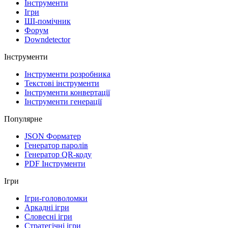
Інструменти
Ігри
ШІ-помічник
Форум
Downdetector
Інструменти
Інструменти розробника
Текстові інструменти
Інструменти конвертації
Інструменти генерації
Популярне
JSON Форматер
Генератор паролів
Генератор QR-коду
PDF Інструменти
Ігри
Ігри-головоломки
Аркадні ігри
Словесні ігри
Стратегічні ігри