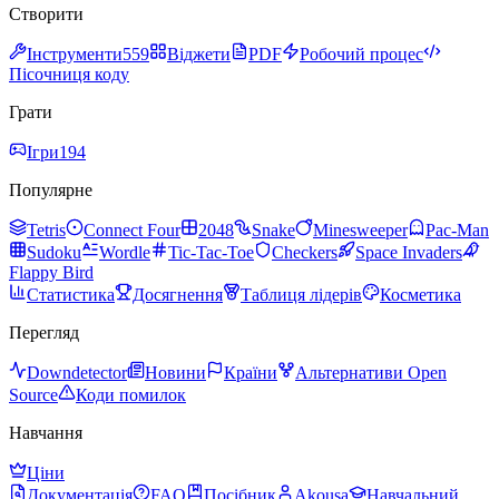
Створити
Інструменти
559
Віджети
PDF
Робочий процес
Пісочниця коду
Грати
Ігри
194
Популярне
Tetris
Connect Four
2048
Snake
Minesweeper
Pac-Man
Sudoku
Wordle
Tic-Tac-Toe
Checkers
Space Invaders
Flappy Bird
Статистика
Досягнення
Таблиця лідерів
Косметика
Перегляд
Downdetector
Новини
Країни
Альтернативи Open
Source
Коди помилок
Навчання
Ціни
Документація
FAQ
Посібник
Akousa
Навчальний