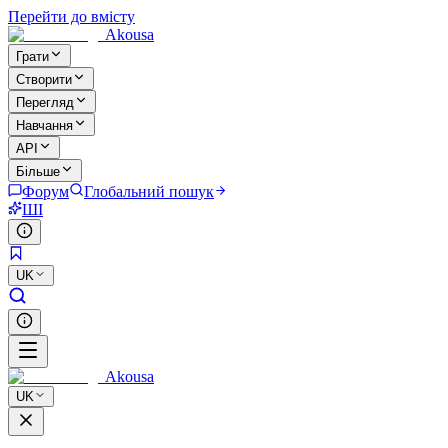
Перейти до вмісту
Akousa
Грати
Створити
Перегляд
Навчання
API
Більше
Форум
Глобальний пошук
ШІ
UK
Akousa
UK