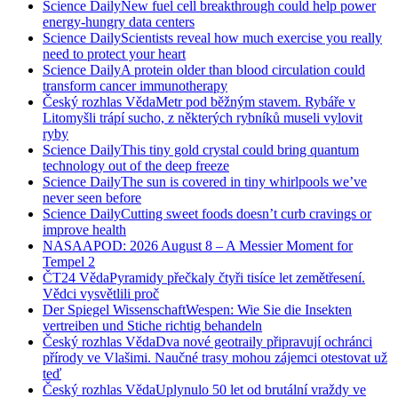
Science Daily
New fuel cell breakthrough could help power
energy-hungry data centers
Science Daily
Scientists reveal how much exercise you really
need to protect your heart
Science Daily
A protein older than blood circulation could
transform cancer immunotherapy
Český rozhlas Věda
Metr pod běžným stavem. Rybáře v
Litomyšli trápí sucho, z některých rybníků museli vylovit
ryby
Science Daily
This tiny gold crystal could bring quantum
technology out of the deep freeze
Science Daily
The sun is covered in tiny whirlpools we’ve
never seen before
Science Daily
Cutting sweet foods doesn’t curb cravings or
improve health
NASA
APOD: 2026 August 8 – A Messier Moment for
Tempel 2
ČT24 Věda
Pyramidy přečkaly čtyři tisíce let zemětřesení.
Vědci vysvětlili proč
Der Spiegel Wissenschaft
Wespen: Wie Sie die Insekten
vertreiben und Stiche richtig behandeln
Český rozhlas Věda
Dva nové geotraily připravují ochránci
přírody ve Vlašimi. Naučné trasy mohou zájemci otestovat už
teď
Český rozhlas Věda
Uplynulo 50 let od brutální vraždy ve