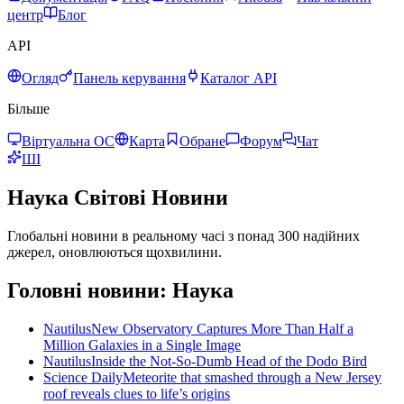
центр
Блог
API
Огляд
Панель керування
Каталог API
Більше
Віртуальна ОС
Карта
Обране
Форум
Чат
ШІ
Наука
Світові Новини
Глобальні новини в реальному часі з понад 300 надійних
джерел, оновлюються щохвилини.
Головні новини: Наука
Nautilus
New Observatory Captures More Than Half a
Million Galaxies in a Single Image
Nautilus
Inside the Not-So-Dumb Head of the Dodo Bird
Science Daily
Meteorite that smashed through a New Jersey
roof reveals clues to life’s origins