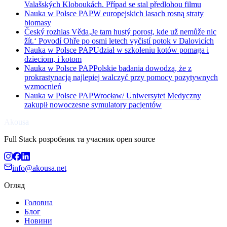
Valašských Kloboukách. Případ se stal předlohou filmu
Nauka w Polsce PAP
W europejskich lasach rosną straty
biomasy
Český rozhlas Věda
‚Je tam hustý porost, kde už nemůže nic
žít.‘ Povodí Ohře po osmi letech vyčistí potok v Dalovicích
Nauka w Polsce PAP
Udział w szkoleniu kotów pomaga i
dzieciom, i kotom
Nauka w Polsce PAP
Polskie badania dowodzą, że z
prokrastynacją najlepiej walczyć przy pomocy pozytywnych
wzmocnień
Nauka w Polsce PAP
Wrocław/ Uniwersytet Medyczny
zakupił nowoczesne symulatory pacjentów
Akousa
Full Stack розробник та учасник open source
info@akousa.net
Огляд
Головна
Блог
Новини