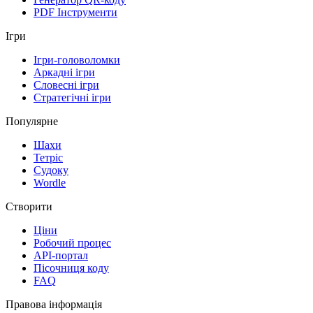
PDF Інструменти
Ігри
Ігри-головоломки
Аркадні ігри
Словесні ігри
Стратегічні ігри
Популярне
Шахи
Тетріс
Судоку
Wordle
Створити
Ціни
Робочий процес
API-портал
Пісочниця коду
FAQ
Правова інформація