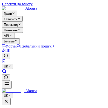
Перейти до вмісту
Akousa
Грати
Створити
Перегляд
Навчання
API
Більше
Форум
Глобальний пошук
ШІ
UK
Akousa
UK