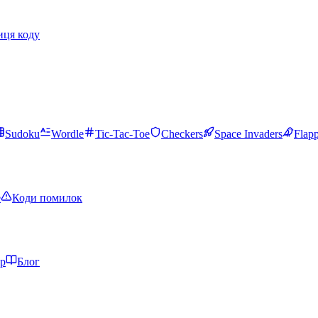
иця коду
Sudoku
Wordle
Tic-Tac-Toe
Checkers
Space Invaders
Flap
e
Коди помилок
тр
Блог