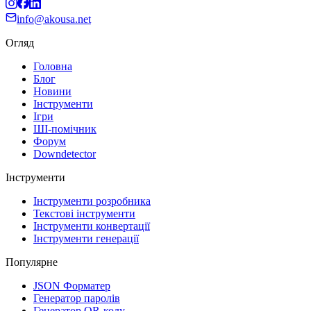
info@akousa.net
Огляд
Головна
Блог
Новини
Інструменти
Ігри
ШІ-помічник
Форум
Downdetector
Інструменти
Інструменти розробника
Текстові інструменти
Інструменти конвертації
Інструменти генерації
Популярне
JSON Форматер
Генератор паролів
Генератор QR-коду