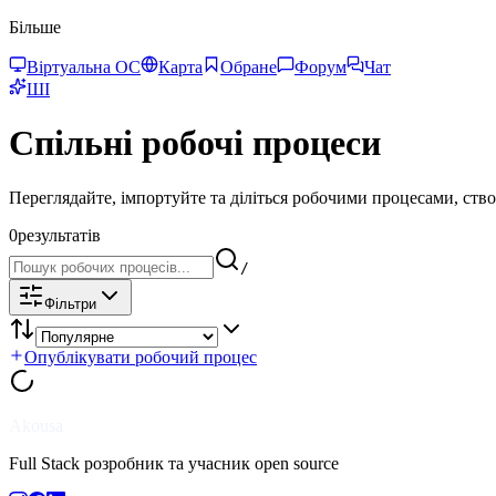
Більше
Віртуальна ОС
Карта
Обране
Форум
Чат
ШІ
Спільні робочі процеси
Переглядайте, імпортуйте та діліться робочими процесами, ств
0
результатів
/
Фільтри
Опублікувати робочий процес
Akousa
Full Stack розробник та учасник open source