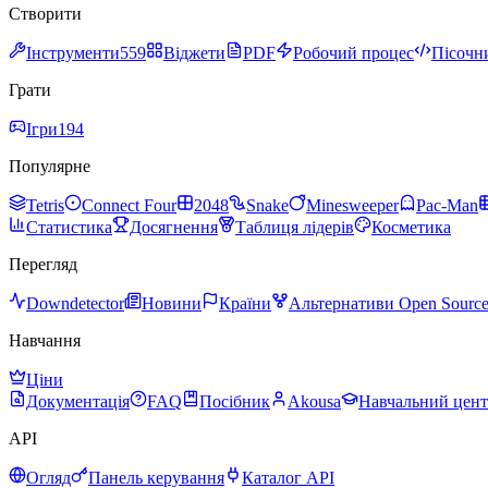
Створити
Інструменти
559
Віджети
PDF
Робочий процес
Пісочн
Грати
Ігри
194
Популярне
Tetris
Connect Four
2048
Snake
Minesweeper
Pac-Man
Статистика
Досягнення
Таблиця лідерів
Косметика
Перегляд
Downdetector
Новини
Країни
Альтернативи Open Sourc
Навчання
Ціни
Документація
FAQ
Посібник
Akousa
Навчальний цен
API
Огляд
Панель керування
Каталог API