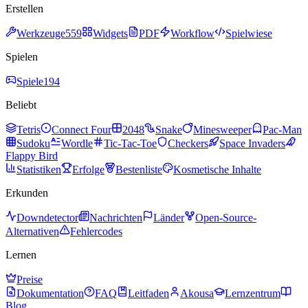
Erstellen
Werkzeuge
559
Widgets
PDF
Workflow
Spielwiese
Spielen
Spiele
194
Beliebt
Tetris
Connect Four
2048
Snake
Minesweeper
Pac-Man
Sudoku
Wordle
Tic-Tac-Toe
Checkers
Space Invaders
Flappy Bird
Statistiken
Erfolge
Bestenliste
Kosmetische Inhalte
Erkunden
Downdetector
Nachrichten
Länder
Open-Source-
Alternativen
Fehlercodes
Lernen
Preise
Dokumentation
FAQ
Leitfaden
Akousa
Lernzentrum
Blog