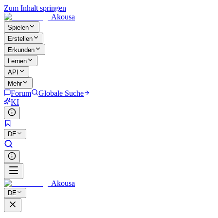
Zum Inhalt springen
Akousa
Spielen
Erstellen
Erkunden
Lernen
API
Mehr
Forum
Globale Suche
KI
DE
Akousa
DE