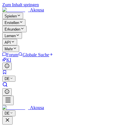
Zum Inhalt springen
Akousa
Spielen
Erstellen
Erkunden
Lernen
API
Mehr
Forum
Globale Suche
KI
DE
Akousa
DE