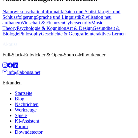
Naturwissenschaften
Informatik
Daten und Statistik
Logik und
Schlussfolgerung
Sprache und Linguistik
Zivilisation neu
aufbauen
Wirtschaft & Finanzen
Cybersecurity
Music
Theory
Psychologie & Kognition
Art & Design
Gesundheit &
Biologie
Philosophy
Geschichte & Geografie
Interaktives Lernen
Akousa
Full-Stack-Entwickler & Open-Source-Mitwirkender
info@akousa.net
Erkunden
Startseite
Blog
Nachrichten
Werkzeuge
Spiele
KI-Assistent
Forum
Downdetector