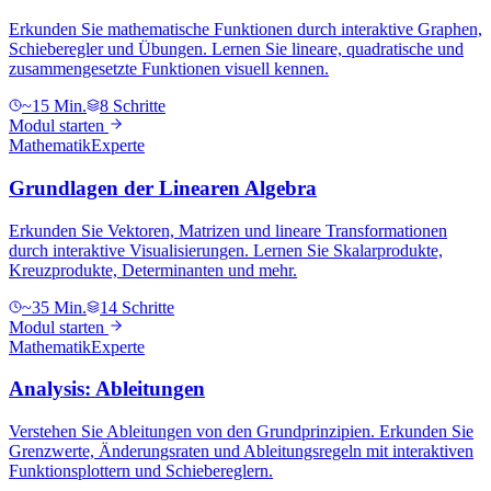
Erkunden Sie mathematische Funktionen durch interaktive Graphen,
Schieberegler und Übungen. Lernen Sie lineare, quadratische und
zusammengesetzte Funktionen visuell kennen.
~15 Min.
8 Schritte
Modul starten
Mathematik
Experte
Grundlagen der Linearen Algebra
Erkunden Sie Vektoren, Matrizen und lineare Transformationen
durch interaktive Visualisierungen. Lernen Sie Skalarprodukte,
Kreuzprodukte, Determinanten und mehr.
~35 Min.
14 Schritte
Modul starten
Mathematik
Experte
Analysis: Ableitungen
Verstehen Sie Ableitungen von den Grundprinzipien. Erkunden Sie
Grenzwerte, Änderungsraten und Ableitungsregeln mit interaktiven
Funktionsplottern und Schiebereglern.