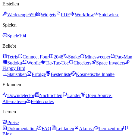
Erstellen
Werkzeuge
559
Widgets
PDF
Workflow
Spielwiese
Spielen
Spiele
194
Beliebt
Tetris
Connect Four
2048
Snake
Minesweeper
Pac-Man
Sudoku
Wordle
Tic-Tac-Toe
Checkers
Space Invaders
Flappy Bird
Statistiken
Erfolge
Bestenliste
Kosmetische Inhalte
Erkunden
Downdetector
Nachrichten
Länder
Open-Source-
Alternativen
Fehlercodes
Lernen
Preise
Dokumentation
FAQ
Leitfaden
Akousa
Lernzentrum
Blog