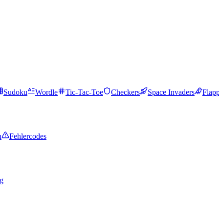
Sudoku
Wordle
Tic-Tac-Toe
Checkers
Space Invaders
Flap
n
Fehlercodes
g