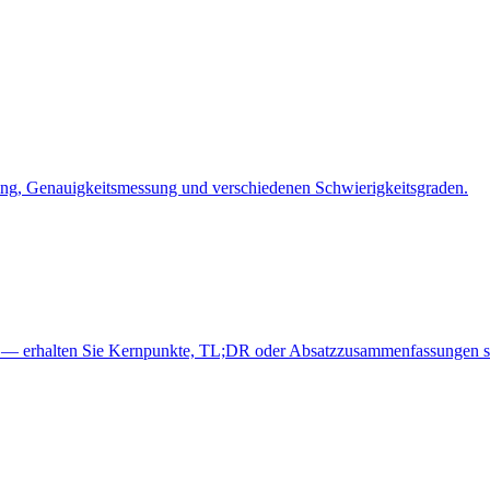
ing, Genauigkeitsmessung und verschiedenen Schwierigkeitsgraden.
n — erhalten Sie Kernpunkte, TL;DR oder Absatzzusammenfassungen so