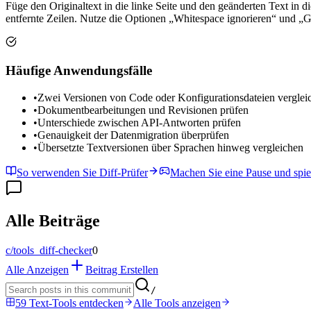
Füge den Originaltext in die linke Seite und den geänderten Text in d
entfernte Zeilen. Nutze die Optionen „Whitespace ignorieren“ und „G
Häufige Anwendungsfälle
•
Zwei Versionen von Code oder Konfigurationsdateien verglei
•
Dokumentbearbeitungen und Revisionen prüfen
•
Unterschiede zwischen API-Antworten prüfen
•
Genauigkeit der Datenmigration überprüfen
•
Übersetzte Textversionen über Sprachen hinweg vergleichen
So verwenden Sie Diff-Prüfer
Machen Sie eine Pause und spie
Alle Beiträge
c/
tools_diff-checker
0
Alle Anzeigen
Beitrag Erstellen
/
59 Text-Tools entdecken
Alle Tools anzeigen