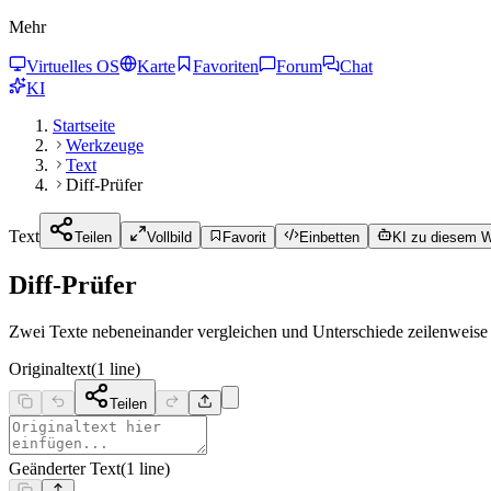
Mehr
Virtuelles OS
Karte
Favoriten
Forum
Chat
KI
Startseite
Werkzeuge
Text
Diff-Prüfer
Text
Teilen
Vollbild
Favorit
Einbetten
KI zu diesem 
Diff-Prüfer
Zwei Texte nebeneinander vergleichen und Unterschiede zeilenweise
Originaltext
(
1
line
)
Teilen
Geänderter Text
(
1
line
)