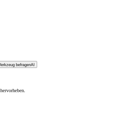
Werkzeug befragen
AI
 hervorheben.