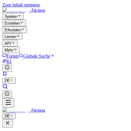
Zum Inhalt springen
Akousa
Spielen
Erstellen
Erkunden
Lernen
API
Mehr
Forum
Globale Suche
KI
DE
Akousa
DE