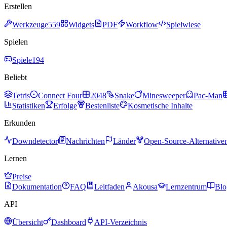
Erstellen
Werkzeuge
559
Widgets
PDF
Workflow
Spielwiese
Spielen
Spiele
194
Beliebt
Tetris
Connect Four
2048
Snake
Minesweeper
Pac-Man
Statistiken
Erfolge
Bestenliste
Kosmetische Inhalte
Erkunden
Downdetector
Nachrichten
Länder
Open-Source-Alternative
Lernen
Preise
Dokumentation
FAQ
Leitfaden
Akousa
Lernzentrum
Blo
API
Übersicht
Dashboard
API-Verzeichnis