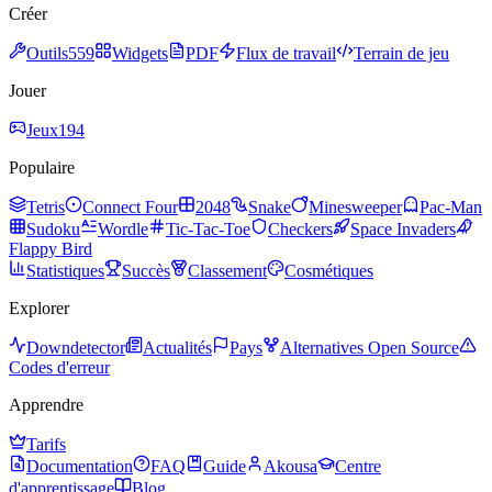
Créer
Outils
559
Widgets
PDF
Flux de travail
Terrain de jeu
Jouer
Jeux
194
Populaire
Tetris
Connect Four
2048
Snake
Minesweeper
Pac-Man
Sudoku
Wordle
Tic-Tac-Toe
Checkers
Space Invaders
Flappy Bird
Statistiques
Succès
Classement
Cosmétiques
Explorer
Downdetector
Actualités
Pays
Alternatives Open Source
Codes d'erreur
Apprendre
Tarifs
Documentation
FAQ
Guide
Akousa
Centre
d'apprentissage
Blog