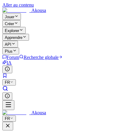
Aller au contenu
Akousa
Jouer
Créer
Explorer
Apprendre
API
Plus
Forum
Recherche globale
IA
FR
Akousa
FR