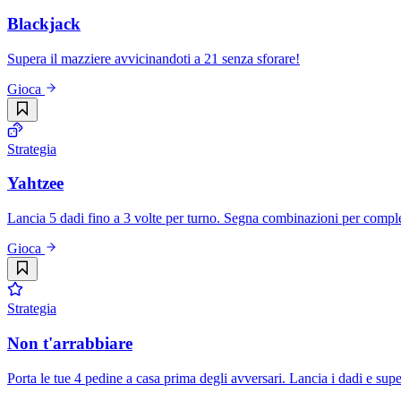
Blackjack
Supera il mazziere avvicinandoti a 21 senza sforare!
Gioca
Strategia
Yahtzee
Lancia 5 dadi fino a 3 volte per turno. Segna combinazioni per completa
Gioca
Strategia
Non t'arrabbiare
Porta le tue 4 pedine a casa prima degli avversari. Lancia i dadi e supe