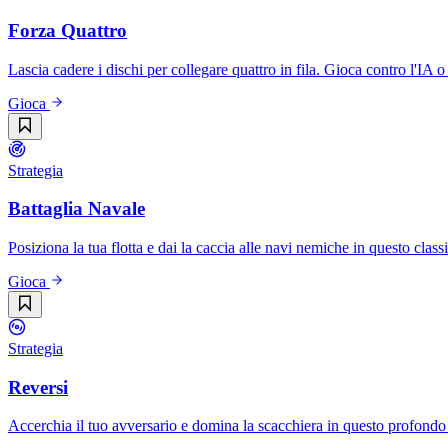
Forza Quattro
Lascia cadere i dischi per collegare quattro in fila. Gioca contro l'IA 
Gioca
Strategia
Battaglia Navale
Posiziona la tua flotta e dai la caccia alle navi nemiche in questo class
Gioca
Strategia
Reversi
Accerchia il tuo avversario e domina la scacchiera in questo profondo 