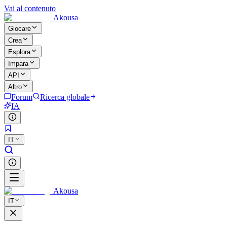
Vai al contenuto
Akousa
Giocare
Crea
Esplora
Impara
API
Altro
Forum
Ricerca globale
IA
IT
Akousa
IT