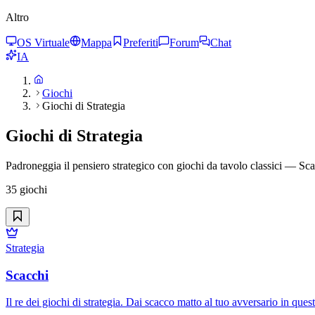
Altro
OS Virtuale
Mappa
Preferiti
Forum
Chat
IA
Giochi
Giochi di Strategia
Giochi di Strategia
Padroneggia il pensiero strategico con giochi da tavolo classici — Sc
35
giochi
Strategia
Scacchi
Il re dei giochi di strategia. Dai scacco matto al tuo avversario in que