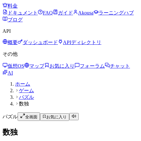
料金
ドキュメント
FAQ
ガイド
Akousa
ラーニングハブ
ブログ
API
概要
ダッシュボード
APIディレクトリ
その他
仮想OS
マップ
お気に入り
フォーラム
チャット
AI
ホーム
ゲーム
パズル
数独
パズル
全画面
お気に入り
数独