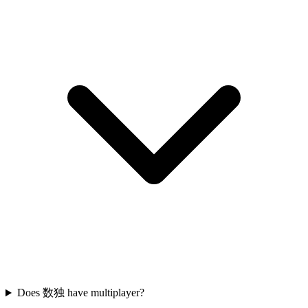
Does 数独 have multiplayer?