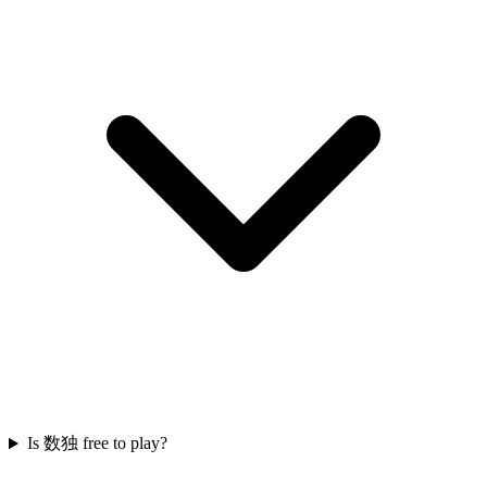
Is 数独 free to play?