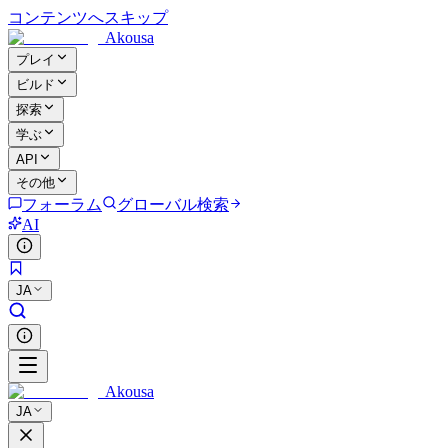
コンテンツへスキップ
Akousa
プレイ
ビルド
探索
学ぶ
API
その他
フォーラム
グローバル検索
AI
JA
Akousa
JA