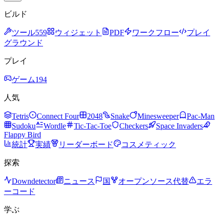
ビルド
ツール
559
ウィジェット
PDF
ワークフロー
プレイ
グラウンド
プレイ
ゲーム
194
人気
Tetris
Connect Four
2048
Snake
Minesweeper
Pac-Man
Sudoku
Wordle
Tic-Tac-Toe
Checkers
Space Invaders
Flappy Bird
統計
実績
リーダーボード
コスメティック
探索
Downdetector
ニュース
国
オープンソース代替
エラ
ーコード
学ぶ