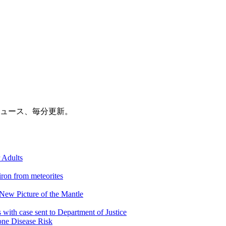
ニュース、毎分更新。
 Adults
ron from meteorites
New Picture of the Mantle
with case sent to Department of Justice
one Disease Risk