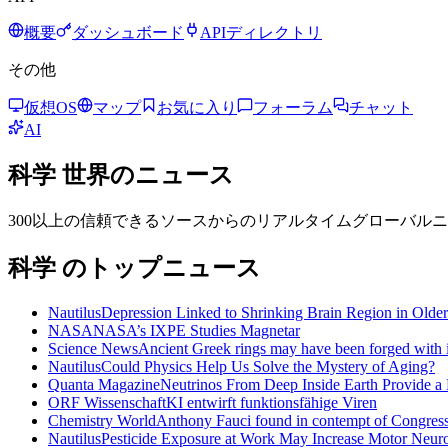
概要
ダッシュボード
APIディレクトリ
その他
仮想OS
マップ
お気に入り
フォーラム
チャット
AI
科学
世界のニュース
300以上の信頼できるソースからのリアルタイムグローバル
科学 のトップニュース
Nautilus
Depression Linked to Shrinking Brain Region in Older
NASA
NASA’s IXPE Studies Magnetar
Science News
Ancient Greek rings may have been forged with i
Nautilus
Could Physics Help Us Solve the Mystery of Aging?
Quanta Magazine
Neutrinos From Deep Inside Earth Provide a 
ORF Wissenschaft
KI entwirft funktionsfähige Viren
Chemistry World
Anthony Fauci found in contempt of Congress 
Nautilus
Pesticide Exposure at Work May Increase Motor Neur