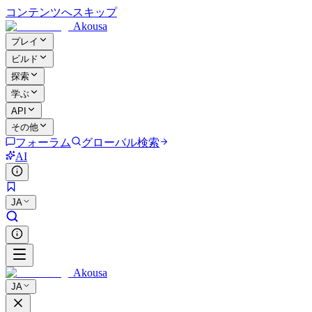
コンテンツへスキップ
Akousa
プレイ
ビルド
探索
学ぶ
API
その他
フォーラム
グローバル検索
AI
JA
Akousa
JA