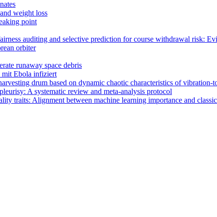
nates
and weight loss
eaking point
fairness auditing and selective prediction for course withdrawal risk
rean orbiter
nerate runaway space debris
it Ebola infiziert
harvesting drum based on dynamic chaotic characteristics of vibration-
 pleurisy: A systematic review and meta-analysis protocol
lity traits: Alignment between machine learning importance and classica