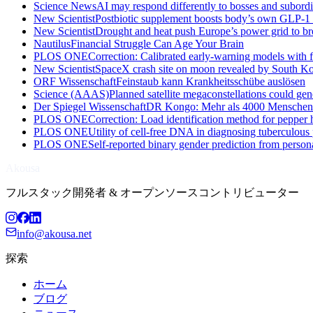
Science News
AI may respond differently to bosses and subordi
New Scientist
Postbiotic supplement boosts body’s own GLP-1 
New Scientist
Drought and heat push Europe’s power grid to br
Nautilus
Financial Struggle Can Age Your Brain
PLOS ONE
Correction: Calibrated early-warning models with 
New Scientist
SpaceX crash site on moon revealed by South Ko
ORF Wissenschaft
Feinstaub kann Krankheitsschübe auslösen
Science (AAAS)
Planned satellite megaconstellations could ge
Der Spiegel Wissenschaft
DR Kongo: Mehr als 4000 Menschen m
PLOS ONE
Correction: Load identification method for pepper 
PLOS ONE
Utility of cell-free DNA in diagnosing tuberculous
PLOS ONE
Self-reported binary gender prediction from persona
Akousa
フルスタック開発者 & オープンソースコントリビューター
info@akousa.net
探索
ホーム
ブログ