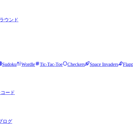
ラウンド
Sudoku
Wordle
Tic-Tac-Toe
Checkers
Space Invaders
Flap
ーコード
ブログ