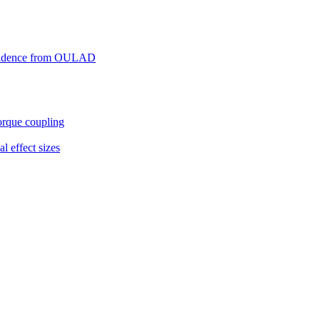
: Evidence from OULAD
torque coupling
l effect sizes