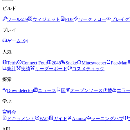
ビルド
ツール
559
ウィジェット
PDF
ワークフロー
プレイグ
プレイ
ゲーム
194
人気
Tetris
Connect Four
2048
Snake
Minesweeper
Pac-Man
統計
実績
リーダーボード
コスメティック
探索
Downdetector
ニュース
国
オープンソース代替
エラ
学ぶ
料金
ドキュメント
FAQ
ガイド
Akousa
ラーニングハブ
API