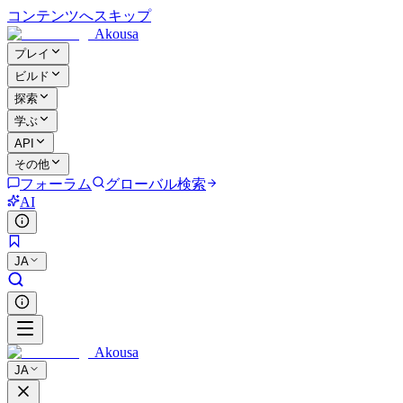
コンテンツへスキップ
Akousa
プレイ
ビルド
探索
学ぶ
API
その他
フォーラム
グローバル検索
AI
JA
Akousa
JA