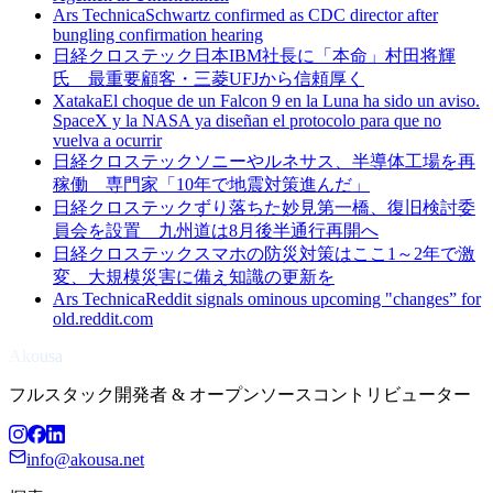
Ars Technica
Schwartz confirmed as CDC director after
bungling confirmation hearing
日経クロステック
日本IBM社長に「本命」村田将輝
氏 最重要顧客・三菱UFJから信頼厚く
Xataka
El choque de un Falcon 9 en la Luna ha sido un aviso.
SpaceX y la NASA ya diseñan el protocolo para que no
vuelva a ocurrir
日経クロステック
ソニーやルネサス、半導体工場を再
稼働 専門家「10年で地震対策進んだ」
日経クロステック
ずり落ちた妙見第一橋、復旧検討委
員会を設置 九州道は8月後半通行再開へ
日経クロステック
スマホの防災対策はここ1～2年で激
変、大規模災害に備え知識の更新を
Ars Technica
Reddit signals ominous upcoming "changes” for
old.reddit.com
Akousa
フルスタック開発者 & オープンソースコントリビューター
info@akousa.net