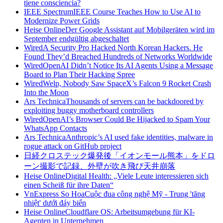
tiene consciencia?
IEEE Spectrum
IEEE Course Teaches How to Use AI to
Modernize Power Grids
Heise Online
Der Google Assistant auf Mobilgeräten wird im
September endgültig abgeschaltet
Wired
A Security Pro Hacked North Korean Hackers. He
Found They’d Breached Hundreds of Networks Worldwide
Wired
OpenAI Didn’t Notice Its AI Agents Using a Message
Board to Plan Their Hacking Spree
Wired
Welp, Nobody Saw SpaceX’s Falcon 9 Rocket Crash
Into the Moon
Ars Technica
Thousands of servers can be backdoored by
exploiting buggy motherboard controllers
Wired
OpenAI’s Browser Could Be Hijacked to Spam Your
WhatsApp Contacts
Ars Technica
Anthropic’s AI used fake identities, malware in
rogue attack on GitHub project
日経クロステック
爆発後「イオンモール熊本」をドロ
ーン撮影で記録、外壁が吹き飛び天井崩落
Heise Online
Digital Health: „Viele Leute interessieren sich
einen Scheiß für ihre Daten“
VnExpress So Hoa
Cuộc đua công nghệ Mỹ - Trung 'tăng
nhiệt' dưới đáy biển
Heise Online
Cloudflare OS: Arbeitsumgebung für KI-
Agenten in Unternehmen