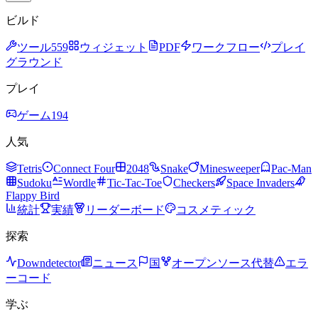
ビルド
ツール
559
ウィジェット
PDF
ワークフロー
プレイ
グラウンド
プレイ
ゲーム
194
人気
Tetris
Connect Four
2048
Snake
Minesweeper
Pac-Man
Sudoku
Wordle
Tic-Tac-Toe
Checkers
Space Invaders
Flappy Bird
統計
実績
リーダーボード
コスメティック
探索
Downdetector
ニュース
国
オープンソース代替
エラ
ーコード
学ぶ