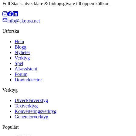
Full Stack-utvecklare & bidragsgivare till öppen källkod
info@akousa.net
Utforska
Hem
Blogg
Nyheter
Verktyg
Spel
AI-assistent
Forum
Downdetector
Verktyg
Utvecklarverktyg
Textverktyg
Konverteringsverktyg
Generatorverktyg
Populärt