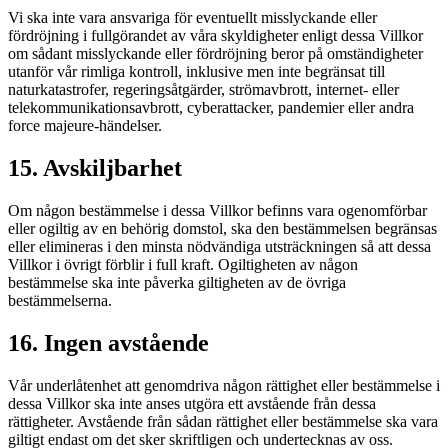
Vi ska inte vara ansvariga för eventuellt misslyckande eller
fördröjning i fullgörandet av våra skyldigheter enligt dessa Villkor
om sådant misslyckande eller fördröjning beror på omständigheter
utanför vår rimliga kontroll, inklusive men inte begränsat till
naturkatastrofer, regeringsåtgärder, strömavbrott, internet- eller
telekommunikationsavbrott, cyberattacker, pandemier eller andra
force majeure-händelser.
15. Avskiljbarhet
Om någon bestämmelse i dessa Villkor befinns vara ogenomförbar
eller ogiltig av en behörig domstol, ska den bestämmelsen begränsas
eller elimineras i den minsta nödvändiga utsträckningen så att dessa
Villkor i övrigt förblir i full kraft. Ogiltigheten av någon
bestämmelse ska inte påverka giltigheten av de övriga
bestämmelserna.
16. Ingen avstående
Vår underlåtenhet att genomdriva någon rättighet eller bestämmelse i
dessa Villkor ska inte anses utgöra ett avstående från dessa
rättigheter. Avstående från sådan rättighet eller bestämmelse ska vara
giltigt endast om det sker skriftligen och undertecknas av oss.