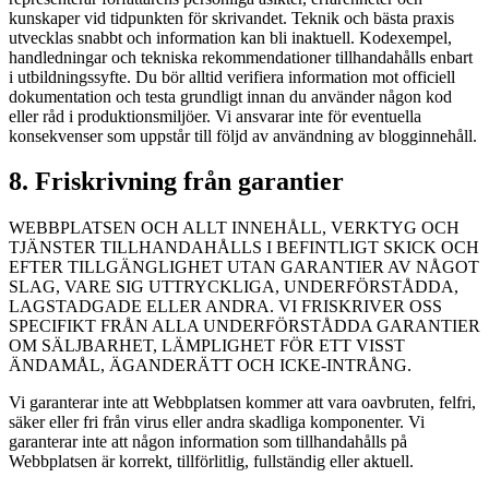
kunskaper vid tidpunkten för skrivandet. Teknik och bästa praxis
utvecklas snabbt och information kan bli inaktuell. Kodexempel,
handledningar och tekniska rekommendationer tillhandahålls enbart
i utbildningssyfte. Du bör alltid verifiera information mot officiell
dokumentation och testa grundligt innan du använder någon kod
eller råd i produktionsmiljöer. Vi ansvarar inte för eventuella
konsekvenser som uppstår till följd av användning av blogginnehåll.
8. Friskrivning från garantier
WEBBPLATSEN OCH ALLT INNEHÅLL, VERKTYG OCH
TJÄNSTER TILLHANDAHÅLLS I BEFINTLIGT SKICK OCH
EFTER TILLGÄNGLIGHET UTAN GARANTIER AV NÅGOT
SLAG, VARE SIG UTTRYCKLIGA, UNDERFÖRSTÅDDA,
LAGSTADGADE ELLER ANDRA. VI FRISKRIVER OSS
SPECIFIKT FRÅN ALLA UNDERFÖRSTÅDDA GARANTIER
OM SÄLJBARHET, LÄMPLIGHET FÖR ETT VISST
ÄNDAMÅL, ÄGANDERÄTT OCH ICKE-INTRÅNG.
Vi garanterar inte att Webbplatsen kommer att vara oavbruten, felfri,
säker eller fri från virus eller andra skadliga komponenter. Vi
garanterar inte att någon information som tillhandahålls på
Webbplatsen är korrekt, tillförlitlig, fullständig eller aktuell.