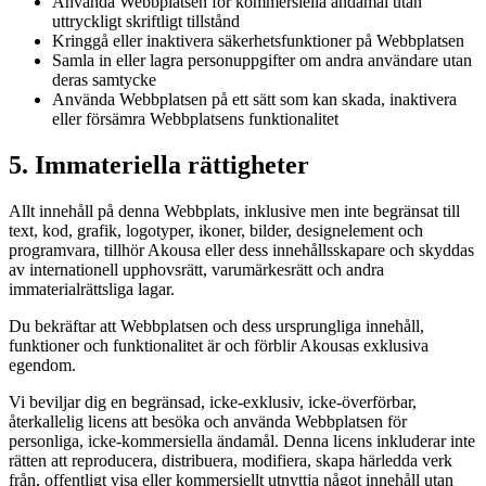
Använda Webbplatsen för kommersiella ändamål utan
uttryckligt skriftligt tillstånd
Kringgå eller inaktivera säkerhetsfunktioner på Webbplatsen
Samla in eller lagra personuppgifter om andra användare utan
deras samtycke
Använda Webbplatsen på ett sätt som kan skada, inaktivera
eller försämra Webbplatsens funktionalitet
5. Immateriella rättigheter
Allt innehåll på denna Webbplats, inklusive men inte begränsat till
text, kod, grafik, logotyper, ikoner, bilder, designelement och
programvara, tillhör Akousa eller dess innehållsskapare och skyddas
av internationell upphovsrätt, varumärkesrätt och andra
immaterialrättsliga lagar.
Du bekräftar att Webbplatsen och dess ursprungliga innehåll,
funktioner och funktionalitet är och förblir Akousas exklusiva
egendom.
Vi beviljar dig en begränsad, icke-exklusiv, icke-överförbar,
återkallelig licens att besöka och använda Webbplatsen för
personliga, icke-kommersiella ändamål. Denna licens inkluderar inte
rätten att reproducera, distribuera, modifiera, skapa härledda verk
från, offentligt visa eller kommersiellt utnyttja något innehåll utan