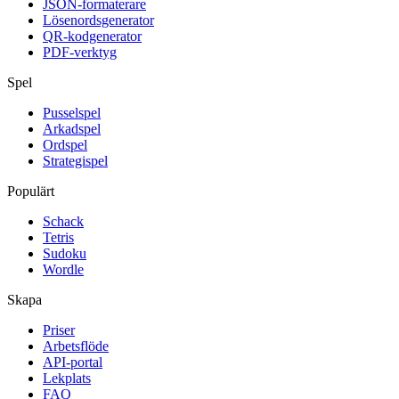
JSON-formaterare
Lösenordsgenerator
QR-kodgenerator
PDF-verktyg
Spel
Pusselspel
Arkadspel
Ordspel
Strategispel
Populärt
Schack
Tetris
Sudoku
Wordle
Skapa
Priser
Arbetsflöde
API-portal
Lekplats
FAQ