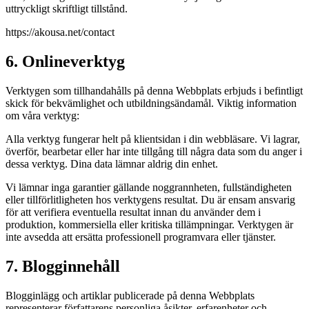
uttryckligt skriftligt tillstånd.
https://akousa.net/contact
6. Onlineverktyg
Verktygen som tillhandahålls på denna Webbplats erbjuds i befintligt
skick för bekvämlighet och utbildningsändamål. Viktig information
om våra verktyg:
Alla verktyg fungerar helt på klientsidan i din webbläsare. Vi lagrar,
överför, bearbetar eller har inte tillgång till några data som du anger i
dessa verktyg. Dina data lämnar aldrig din enhet.
Vi lämnar inga garantier gällande noggrannheten, fullständigheten
eller tillförlitligheten hos verktygens resultat. Du är ensam ansvarig
för att verifiera eventuella resultat innan du använder dem i
produktion, kommersiella eller kritiska tillämpningar. Verktygen är
inte avsedda att ersätta professionell programvara eller tjänster.
7. Blogginnehåll
Blogginlägg och artiklar publicerade på denna Webbplats
representerar författarens personliga åsikter, erfarenheter och