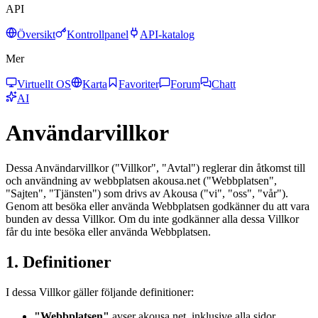
API
Översikt
Kontrollpanel
API-katalog
Mer
Virtuellt OS
Karta
Favoriter
Forum
Chatt
AI
Användarvillkor
Dessa Användarvillkor ("Villkor", "Avtal") reglerar din åtkomst till
och användning av webbplatsen akousa.net ("Webbplatsen",
"Sajten", "Tjänsten") som drivs av Akousa ("vi", "oss", "vår").
Genom att besöka eller använda Webbplatsen godkänner du att vara
bunden av dessa Villkor. Om du inte godkänner alla dessa Villkor
får du inte besöka eller använda Webbplatsen.
1. Definitioner
I dessa Villkor gäller följande definitioner:
"Webbplatsen"
avser akousa.net, inklusive alla sidor,