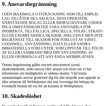
9. Ansvarsbegränsning
I DEN MAXIMALA UTSTRÄCKNING SOM TILLÄMPLIG
LAG TILLÅTER SKA AKOUSA, DESS OPERATÖR,
NÄRSTÅENDE BOLAG ELLER BIDRAGSGIVARE UNDER
INGA OMSTÄNDIGHETER VARA ANSVARIGA FÖR
INDIREKTA, TILLFÄLLIGA, SPECIELLA, FÖLJD-, STRAFF-
ELLER EXEMPLARISKA SKADOR, INKLUSIVE MEN INTE
BEGRÄNSAT TILL SKADOR FÖR FÖRLUST AV VINST,
GOODWILL, ANVÄNDNING, DATA ELLER ANDRA
IMMATERIELLA FÖRLUSTER, SOM UPPSTÅR TILL FÖLJD
AV ELLER I SAMBAND MED DIN ANVÄNDNING AV
ELLER OFÖRMÅGA ATT ANVÄNDA WEBBPLATSEN.
Denna begränsning gäller oavsett ansvarsteori (avtal,
skadeståndsrätt, strikt ansvar eller annat) och även om vi har
informerats om möjligheten av sådana skador. Vårt totala
sammanlagda ansvar gentemot dig för alla anspråk som uppstår ur
eller relaterar till Webbplatsen ska inte överstiga det belopp du
eventuellt betalat till oss för att komma åt Webbplatsen.
10. Skadeslöshet