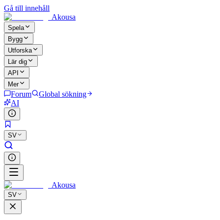
Gå till innehåll
Akousa
Spela
Bygg
Utforska
Lär dig
API
Mer
Forum
Global sökning
AI
SV
Akousa
SV