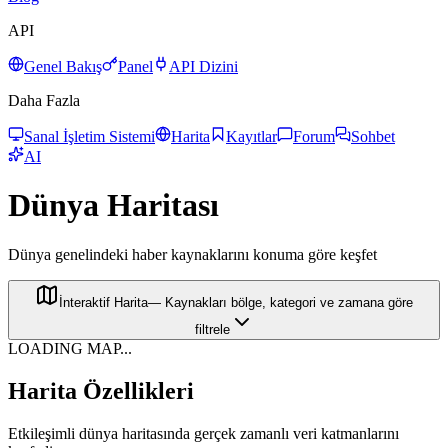
API
Genel Bakış
Panel
API Dizini
Daha Fazla
Sanal İşletim Sistemi
Harita
Kayıtlar
Forum
Sohbet
AI
Dünya Haritası
Dünya genelindeki haber kaynaklarını konuma göre keşfet
İnteraktif Harita
—
Kaynakları bölge, kategori ve zamana göre
filtrele
LOADING MAP...
Harita Özellikleri
Etkileşimli dünya haritasında gerçek zamanlı veri katmanlarını