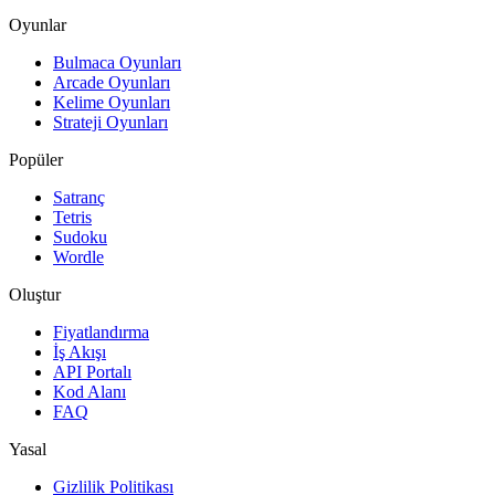
Oyunlar
Bulmaca Oyunları
Arcade Oyunları
Kelime Oyunları
Strateji Oyunları
Popüler
Satranç
Tetris
Sudoku
Wordle
Oluştur
Fiyatlandırma
İş Akışı
API Portalı
Kod Alanı
FAQ
Yasal
Gizlilik Politikası