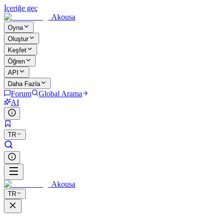
İçeriğe geç
Akousa
Oyna
Oluştur
Keşfet
Öğren
API
Daha Fazla
Forum
Global Arama
AI
TR
Akousa
TR