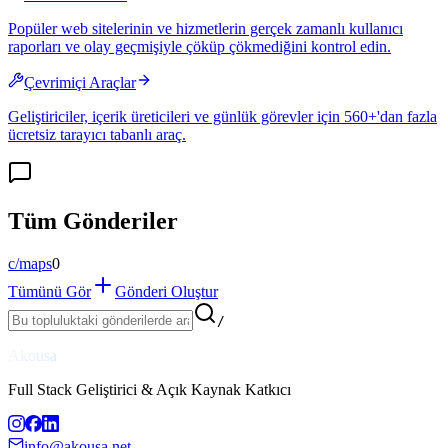
Popüler web sitelerinin ve hizmetlerin gerçek zamanlı kullanıcı
raporları ve olay geçmişiyle çöküp çökmediğini kontrol edin.
Çevrimiçi Araçlar
Geliştiriciler, içerik üreticileri ve günlük görevler için 560+'dan fazla
ücretsiz tarayıcı tabanlı araç.
Tüm Gönderiler
c/
maps
0
Tümünü Gör
Gönderi Oluştur
/
Akousa
Full Stack Geliştirici & Açık Kaynak Katkıcı
info@akousa.net