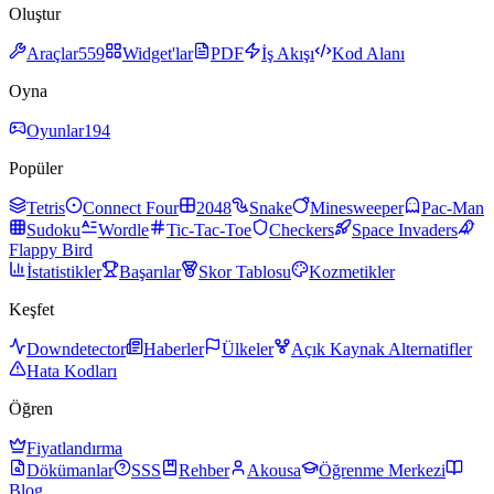
Oluştur
Araçlar
559
Widget'lar
PDF
İş Akışı
Kod Alanı
Oyna
Oyunlar
194
Popüler
Tetris
Connect Four
2048
Snake
Minesweeper
Pac-Man
Sudoku
Wordle
Tic-Tac-Toe
Checkers
Space Invaders
Flappy Bird
İstatistikler
Başarılar
Skor Tablosu
Kozmetikler
Keşfet
Downdetector
Haberler
Ülkeler
Açık Kaynak Alternatifler
Hata Kodları
Öğren
Fiyatlandırma
Dökümanlar
SSS
Rehber
Akousa
Öğrenme Merkezi
Blog