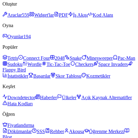
Oluştur
Araçlar
559
Widget'lar
PDF
İş Akışı
Kod Alanı
Oyna
Oyunlar
194
Popüler
Tetris
Connect Four
2048
Snake
Minesweeper
Pac-Man
Sudoku
Wordle
Tic-Tac-Toe
Checkers
Space Invaders
Flappy Bird
İstatistikler
Başarılar
Skor Tablosu
Kozmetikler
Keşfet
Downdetector
Haberler
Ülkeler
Açık Kaynak Alternatifler
Hata Kodları
Öğren
Fiyatlandırma
Dökümanlar
SSS
Rehber
Akousa
Öğrenme Merkezi
Blog