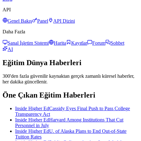
API
Genel Bakış
Panel
API Dizini
Daha Fazla
Sanal İşletim Sistemi
Harita
Kayıtlar
Forum
Sohbet
AI
Eğitim
Dünya Haberleri
300'den fazla güvenilir kaynaktan gerçek zamanlı küresel haberler,
her dakika güncellenir.
Öne Çıkan Eğitim Haberleri
Inside Higher Ed
Cassidy Eyes Final Push to Pass College
Transparency Act
Inside Higher Ed
Harvard Among Institutions That Cut
Personnel in July
Inside Higher Ed
U. of Alaska Plans to End Out-of-State
Tuition Rates