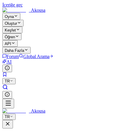
İçeriğe geç
Akousa
Oyna
Oluştur
Keşfet
Öğren
API
Daha Fazla
Forum
Global Arama
AI
TR
Akousa
TR