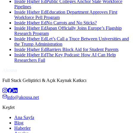
Inside Higher Ed
Public Colleges Anchor State Workforce
Pipelines
Inside Higher Ed
Education Department Approves First
Workforce Pell Program
Inside Higher Ed
No Carrots and No Sticks?
Inside Higher Ed
Japan Officially Joins Europe’s Flagship
Research Program
Inside Higher Ed
Let’s Call a Truce Between Universities and
the Trump Administration
Inside Higher Ed
Barriers Block Aid for Student Parents
Inside Higher Ed
The Key Podcast: How AI Can Help
Researchers Fail
Akousa
Full Stack Geliştirici & Açık Kaynak Katkıcı
info@akousa.net
Keşfet
Ana Sayfa
Blog
Haberler