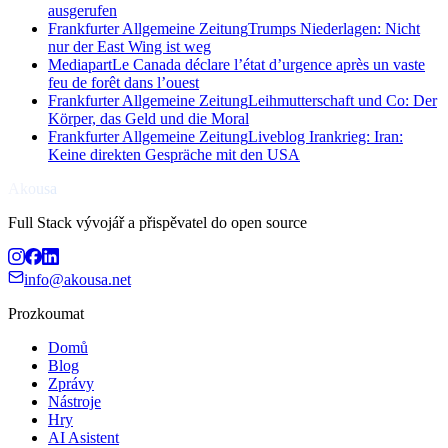
ausgerufen
Frankfurter Allgemeine Zeitung
Trumps Niederlagen: Nicht
nur der East Wing ist weg
Mediapart
Le Canada déclare l’état d’urgence après un vaste
feu de forêt dans l’ouest
Frankfurter Allgemeine Zeitung
Leihmutterschaft und Co: Der
Körper, das Geld und die Moral
Frankfurter Allgemeine Zeitung
Liveblog Irankrieg: Iran:
Keine direkten Gespräche mit den USA
Akousa
Full Stack vývojář a přispěvatel do open source
info@akousa.net
Prozkoumat
Domů
Blog
Zprávy
Nástroje
Hry
AI Asistent