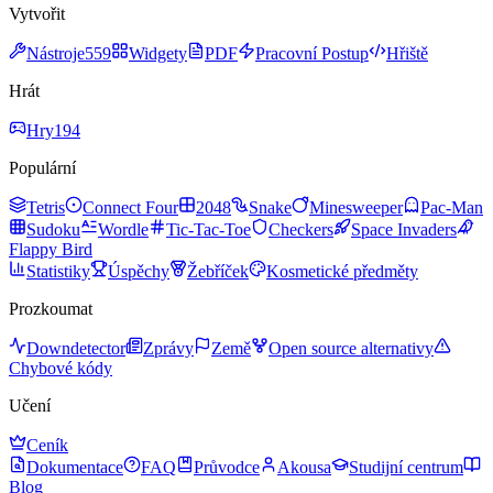
Vytvořit
Nástroje
559
Widgety
PDF
Pracovní Postup
Hřiště
Hrát
Hry
194
Populární
Tetris
Connect Four
2048
Snake
Minesweeper
Pac-Man
Sudoku
Wordle
Tic-Tac-Toe
Checkers
Space Invaders
Flappy Bird
Statistiky
Úspěchy
Žebříček
Kosmetické předměty
Prozkoumat
Downdetector
Zprávy
Země
Open source alternativy
Chybové kódy
Učení
Ceník
Dokumentace
FAQ
Průvodce
Akousa
Studijní centrum
Blog