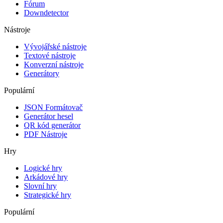
Fórum
Downdetector
Nástroje
Vývojářské nástroje
Textové nástroje
Konverzní nástroje
Generátory
Populární
JSON Formátovač
Generátor hesel
QR kód generátor
PDF Nástroje
Hry
Logické hry
Arkádové hry
Slovní hry
Strategické hry
Populární