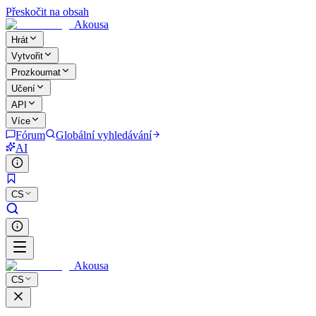
Přeskočit na obsah
Akousa
Hrát
Vytvořit
Prozkoumat
Učení
API
Více
Fórum
Globální vyhledávání
AI
CS
Akousa
CS