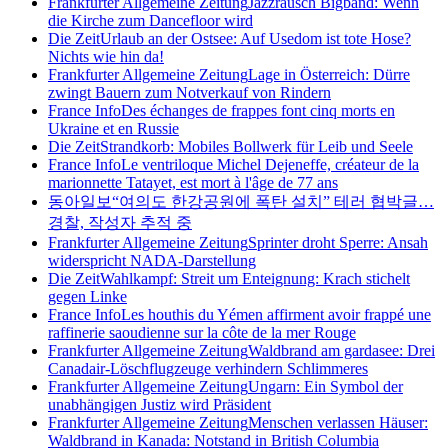
Frankfurter Allgemeine Zeitung
Jazzrausch Bigband: Wenn
die Kirche zum Dancefloor wird
Die Zeit
Urlaub an der Ostsee: Auf Usedom ist tote Hose?
Nichts wie hin da!
Frankfurter Allgemeine Zeitung
Lage in Österreich: Dürre
zwingt Bauern zum Notverkauf von Rindern
France Info
Des échanges de frappes font cinq morts en
Ukraine et en Russie
Die Zeit
Strandkorb: Mobiles Bollwerk für Leib und Seele
France Info
Le ventriloque Michel Dejeneffe, créateur de la
marionnette Tatayet, est mort à l'âge de 77 ans
동아일보
“여의도 한강공원에 폭탄 설치” 테러 협박글…
경찰, 작성자 추적 중
Frankfurter Allgemeine Zeitung
Sprinter droht Sperre: Ansah
widerspricht NADA-Darstellung
Die Zeit
Wahlkampf: Streit um Enteignung: Krach stichelt
gegen Linke
France Info
Les houthis du Yémen affirment avoir frappé une
raffinerie saoudienne sur la côte de la mer Rouge
Frankfurter Allgemeine Zeitung
Waldbrand am gardasee: Drei
Canadair-Löschflugzeuge verhindern Schlimmeres
Frankfurter Allgemeine Zeitung
Ungarn: Ein Symbol der
unabhängigen Justiz wird Präsident
Frankfurter Allgemeine Zeitung
Menschen verlassen Häuser:
Waldbrand in Kanada: Notstand in British Columbia