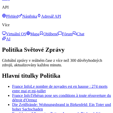
API
Přehled
Nástěnka
Adresář API
Více
Virtuální OS
Mapa
Oblíbené
Fórum
Chat
AI
Politika
Světové Zprávy
Globální zprávy v reálném čase z více než 300 důvěryhodných
zdrojů, aktualizovány každou minutu.
Hlavní titulky Politika
France Info
Le nombre de noyades est en hausse : 274 morts
entre mai et mi-juillet
France Info
Téhéran pose ses conditions à toute réouverture du
détroit d'Ormuz
Die Zeit
Brände: Wohnungsbrand in Birkenfeld: Ein Toter und
hoher Sachschaden