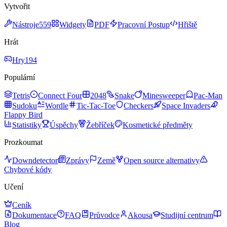
Vytvořit
Nástroje
559
Widgety
PDF
Pracovní Postup
Hřiště
Hrát
Hry
194
Populární
Tetris
Connect Four
2048
Snake
Minesweeper
Pac-Man
Sudoku
Wordle
Tic-Tac-Toe
Checkers
Space Invaders
Flappy Bird
Statistiky
Úspěchy
Žebříček
Kosmetické předměty
Prozkoumat
Downdetector
Zprávy
Země
Open source alternativy
Chybové kódy
Učení
Ceník
Dokumentace
FAQ
Průvodce
Akousa
Studijní centrum
Blog