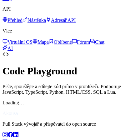
API
Přehled
Nástěnka
Adresář API
Více
Virtuální OS
Mapa
Oblíbené
Fórum
Chat
AI
Code Playground
Pište, spouštějte a sdílejte kód přímo v prohlížeči. Podporuje
JavaScript, TypeScript, Python, HTML/CSS, SQL a Lua.
Loading…
Akousa
Full Stack vývojář a přispěvatel do open source