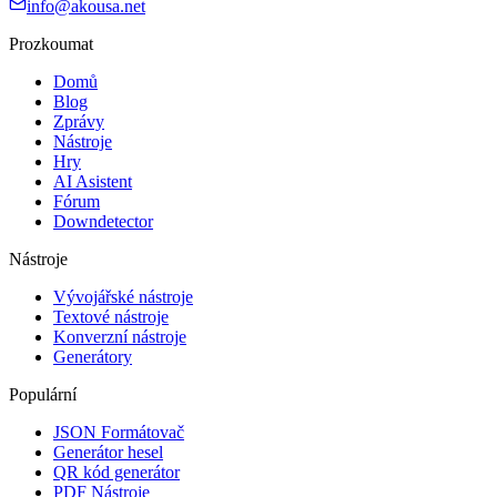
info@akousa.net
Prozkoumat
Domů
Blog
Zprávy
Nástroje
Hry
AI Asistent
Fórum
Downdetector
Nástroje
Vývojářské nástroje
Textové nástroje
Konverzní nástroje
Generátory
Populární
JSON Formátovač
Generátor hesel
QR kód generátor
PDF Nástroje