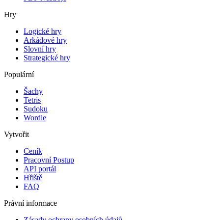
Hry
Logické hry
Arkádové hry
Slovní hry
Strategické hry
Populární
Šachy
Tetris
Sudoku
Wordle
Vytvořit
Ceník
Pracovní Postup
API portál
Hřiště
FAQ
Právní informace
Zásady ochrany osobních údajů