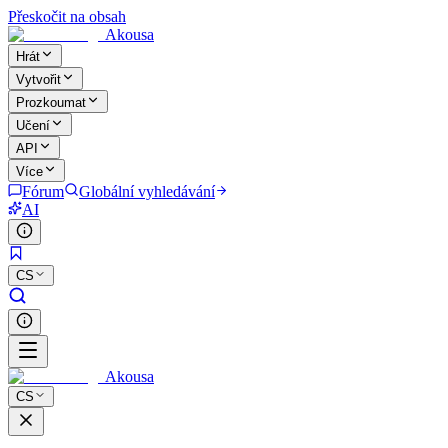
Přeskočit na obsah
Akousa
Hrát
Vytvořit
Prozkoumat
Učení
API
Více
Fórum
Globální vyhledávání
AI
CS
Akousa
CS