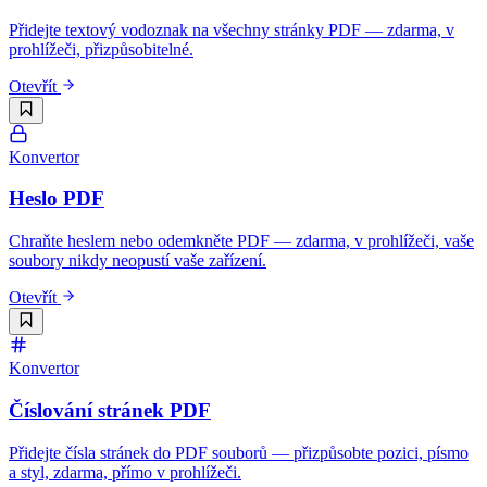
Přidejte textový vodoznak na všechny stránky PDF — zdarma, v
prohlížeči, přizpůsobitelné.
Otevřít
Konvertor
Heslo PDF
Chraňte heslem nebo odemkněte PDF — zdarma, v prohlížeči, vaše
soubory nikdy neopustí vaše zařízení.
Otevřít
Konvertor
Číslování stránek PDF
Přidejte čísla stránek do PDF souborů — přizpůsobte pozici, písmo
a styl, zdarma, přímo v prohlížeči.