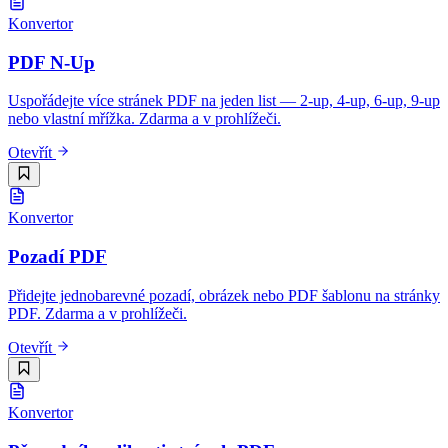
Konvertor
PDF N-Up
Uspořádejte více stránek PDF na jeden list — 2-up, 4-up, 6-up, 9-up
nebo vlastní mřížka. Zdarma a v prohlížeči.
Otevřít
Konvertor
Pozadí PDF
Přidejte jednobarevné pozadí, obrázek nebo PDF šablonu na stránky
PDF. Zdarma a v prohlížeči.
Otevřít
Konvertor