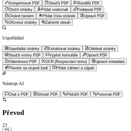
Komprimovat PDF
Sloučit PDF
Rozdělit PDF
Otočit stránky
Přidat vodoznak
Podepsat PDF
Chránit heslem
Přidat čísla stránek
Upravit PDF
Oříznout stránky
Začernit obsah
Uspořádání
Uspořádat stránky
Extrahovat stránky
Odebrat stránky
Sloučit vrstvy PDF
Vyplnit formuláře
Opravit PDF
Odemknout PDF
OCR (Rozpoznání textu)
Upravit metadata
Převést na stupně šedi
Přidat záhlaví a zápatí
Nástroje AI
Chat s PDF
Shrnutí PDF
Přeložit PDF
Porovnat PDF
Převod
23