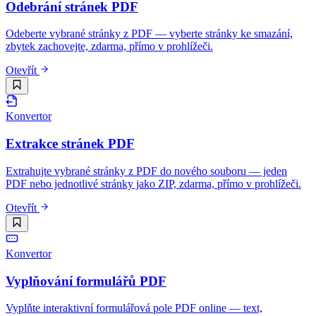
Odebrání stránek PDF
Odeberte vybrané stránky z PDF — vyberte stránky ke smazání,
zbytek zachovejte, zdarma, přímo v prohlížeči.
Otevřít
Konvertor
Extrakce stránek PDF
Extrahujte vybrané stránky z PDF do nového souboru — jeden
PDF nebo jednotlivé stránky jako ZIP, zdarma, přímo v prohlížeči.
Otevřít
Konvertor
Vyplňování formulářů PDF
Vyplňte interaktivní formulářová pole PDF online — text,