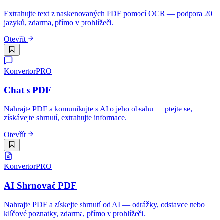
Extrahujte text z naskenovaných PDF pomocí OCR — podpora 20
jazyků, zdarma, přímo v prohlížeči.
Otevřít
Konvertor
PRO
Chat s PDF
Nahrajte PDF a komunikujte s AI o jeho obsahu — ptejte se,
získávejte shrnutí, extrahujte informace.
Otevřít
Konvertor
PRO
AI Shrnovač PDF
Nahrajte PDF a získejte shrnutí od AI — odrážky, odstavce nebo
klíčové poznatky, zdarma, přímo v prohlížeči.