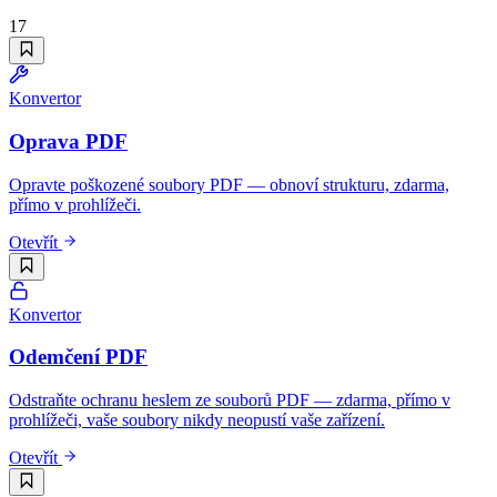
17
Konvertor
Oprava PDF
Opravte poškozené soubory PDF — obnoví strukturu, zdarma,
přímo v prohlížeči.
Otevřít
Konvertor
Odemčení PDF
Odstraňte ochranu heslem ze souborů PDF — zdarma, přímo v
prohlížeči, vaše soubory nikdy neopustí vaše zařízení.
Otevřít