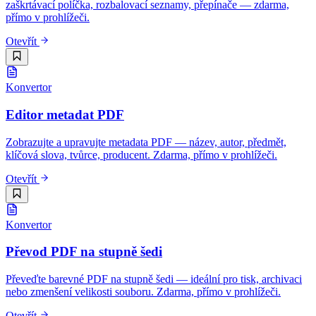
zaškrtávací políčka, rozbalovací seznamy, přepínače — zdarma,
přímo v prohlížeči.
Otevřít
Konvertor
Editor metadat PDF
Zobrazujte a upravujte metadata PDF — název, autor, předmět,
klíčová slova, tvůrce, producent. Zdarma, přímo v prohlížeči.
Otevřít
Konvertor
Převod PDF na stupně šedi
Převeďte barevné PDF na stupně šedi — ideální pro tisk, archivaci
nebo zmenšení velikosti souboru. Zdarma, přímo v prohlížeči.
Otevřít