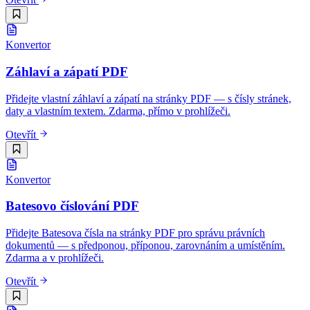
Konvertor
Záhlaví a zápatí PDF
Přidejte vlastní záhlaví a zápatí na stránky PDF — s čísly stránek,
daty a vlastním textem. Zdarma, přímo v prohlížeči.
Otevřít
Konvertor
Batesovo číslování PDF
Přidejte Batesova čísla na stránky PDF pro správu právních
dokumentů — s předponou, příponou, zarovnáním a umístěním.
Zdarma a v prohlížeči.
Otevřít