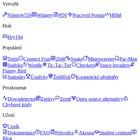
Vytvořit
Nástroje
559
Widgety
PDF
Pracovní Postup
Hřiště
Hrát
Hry
194
Populární
Tetris
Connect Four
2048
Snake
Minesweeper
Pac-Man
Sudoku
Wordle
Tic-Tac-Toe
Checkers
Space Invaders
Flappy Bird
Statistiky
Úspěchy
Žebříček
Kosmetické předměty
Prozkoumat
Downdetector
Zprávy
Země
Open source alternativy
Chybové kódy
Učení
Ceník
Dokumentace
FAQ
Průvodce
Akousa
Studijní centrum
Blog