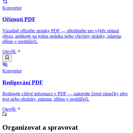
Konvertor
Oříznutí PDF
Vizuálně ořízněte stránky PDF — přetáhněte pro výběr oblasti
ořezu, aplikujte na jednu stránku nebo všechny stránky, zdarma,
přímo v prohlížeči.
Otevřít
Konvertor
Redigování PDF
Redigujte citlivé informace v PDF — nakreslte černé rámečky přes
text nebo obrázky, zdarma, přímo v prohlížeči.
Otevřít
Organizovat a spravovat