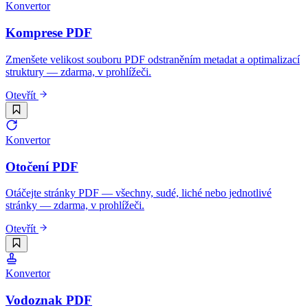
Konvertor
Komprese PDF
Zmenšete velikost souboru PDF odstraněním metadat a optimalizací
struktury — zdarma, v prohlížeči.
Otevřít
Konvertor
Otočení PDF
Otáčejte stránky PDF — všechny, sudé, liché nebo jednotlivé
stránky — zdarma, v prohlížeči.
Otevřít
Konvertor
Vodoznak PDF