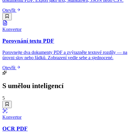
dokumentů PDF. Export jako text, Markdown, JSON nebo CSV.
Otevřít
Konvertor
Porovnání textu PDF
Porovnejte dva dokumenty PDF a zvýrazněte textové rozdíly — na
úrovni slov nebo řádků. Zobrazení vedle sebe a sjednocené.
Otevřít
S umělou inteligencí
5
Konvertor
OCR PDF