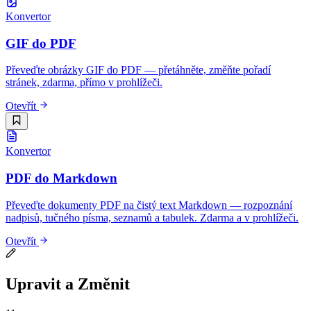
Konvertor
GIF do PDF
Převeďte obrázky GIF do PDF — přetáhněte, změňte pořadí
stránek, zdarma, přímo v prohlížeči.
Otevřít
Konvertor
PDF do Markdown
Převeďte dokumenty PDF na čistý text Markdown — rozpoznání
nadpisů, tučného písma, seznamů a tabulek. Zdarma a v prohlížeči.
Otevřít
Upravit a Změnit