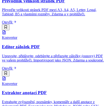
Převodník velikosti stránek PDF
Převeďte velikosti stránek PDF mezi A3, A4, A5, Letter, Legal,
Tabloid, B5 a vlastními rozměry. Zdarma a v prohlížeči.
Otevřít
Konvertor
Editor záložek PDF
Upravujte, přidávejte, odebírejte a přeřazujte záložky (osnovy) PDF
ve vašem prohlížeči. Import/export jako JSON. Zdarma a soukromé.
Otevřít
Konvertor
Extraktor anotací PDF
Extrahujte zvýraznění, poznámky, komentáře a další anotace z