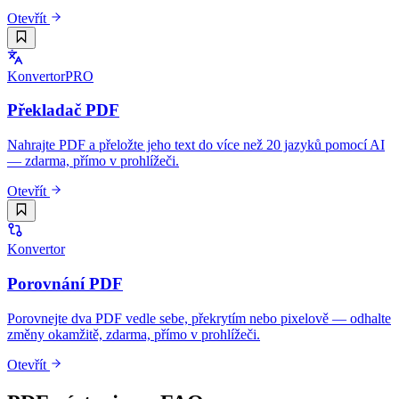
Otevřít
Konvertor
PRO
Překladač PDF
Nahrajte PDF a přeložte jeho text do více než 20 jazyků pomocí AI
— zdarma, přímo v prohlížeči.
Otevřít
Konvertor
Porovnání PDF
Porovnejte dva PDF vedle sebe, překrytím nebo pixelově — odhalte
změny okamžitě, zdarma, přímo v prohlížeči.
Otevřít