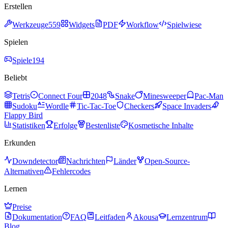
Erstellen
Werkzeuge
559
Widgets
PDF
Workflow
Spielwiese
Spielen
Spiele
194
Beliebt
Tetris
Connect Four
2048
Snake
Minesweeper
Pac-Man
Sudoku
Wordle
Tic-Tac-Toe
Checkers
Space Invaders
Flappy Bird
Statistiken
Erfolge
Bestenliste
Kosmetische Inhalte
Erkunden
Downdetector
Nachrichten
Länder
Open-Source-
Alternativen
Fehlercodes
Lernen
Preise
Dokumentation
FAQ
Leitfaden
Akousa
Lernzentrum
Blog