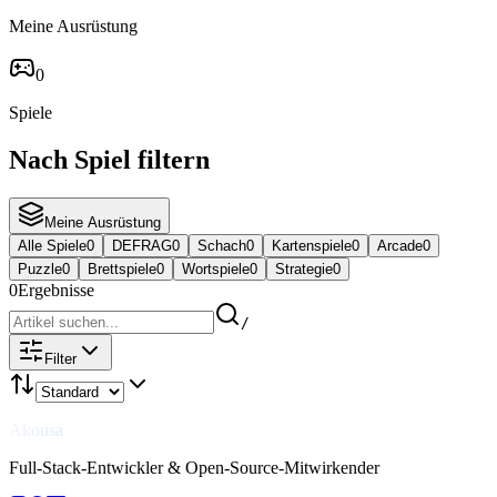
Meine Ausrüstung
0
Spiele
Nach Spiel filtern
Meine Ausrüstung
Alle Spiele
0
DEFRAG
0
Schach
0
Kartenspiele
0
Arcade
0
Puzzle
0
Brettspiele
0
Wortspiele
0
Strategie
0
0
Ergebnisse
/
Filter
Akousa
Full-Stack-Entwickler & Open-Source-Mitwirkender