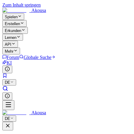
Zum Inhalt springen
Akousa
Spielen
Erstellen
Erkunden
Lernen
API
Mehr
Forum
Globale Suche
KI
DE
Akousa
DE