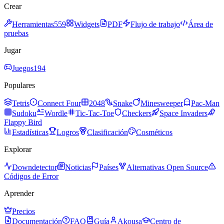
Crear
Herramientas
559
Widgets
PDF
Flujo de trabajo
Área de
pruebas
Jugar
Juegos
194
Populares
Tetris
Connect Four
2048
Snake
Minesweeper
Pac-Man
Sudoku
Wordle
Tic-Tac-Toe
Checkers
Space Invaders
Flappy Bird
Estadísticas
Logros
Clasificación
Cosméticos
Explorar
Downdetector
Noticias
Países
Alternativas Open Source
Códigos de Error
Aprender
Precios
Documentación
FAQ
Guía
Akousa
Centro de