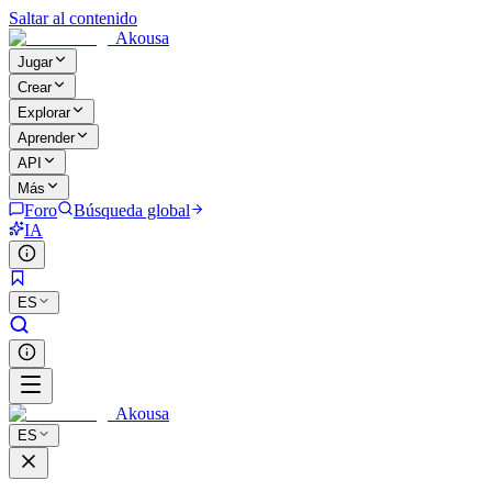
Saltar al contenido
Akousa
Jugar
Crear
Explorar
Aprender
API
Más
Foro
Búsqueda global
IA
ES
Akousa
ES