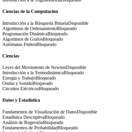
Ciencias de la Computación
Introducción a la Búsqueda Binaria
Disponible
Algoritmos de Ordenamiento
Bloqueado
Programación Dinámica
Bloqueado
Algoritmos de Grafos
Bloqueado
Autómatas Finitos
Bloqueado
Ciencias
Leyes del Movimiento de Newton
Disponible
Introducción a la Termodinámica
Bloqueado
Energía y Trabajo
Bloqueado
Ondas y Sonido
Bloqueado
Circuitos Eléctricos
Bloqueado
Datos y Estadística
Fundamentos de Visualización de Datos
Disponible
Estadística Descriptiva
Bloqueado
Análisis de Regresión
Bloqueado
Fundamentos de Probabilidad
Bloqueado