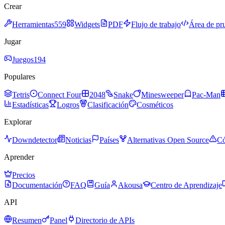
Crear
Herramientas
559
Widgets
PDF
Flujo de trabajo
Área de pr
Jugar
Juegos
194
Populares
Tetris
Connect Four
2048
Snake
Minesweeper
Pac-Man
Estadísticas
Logros
Clasificación
Cosméticos
Explorar
Downdetector
Noticias
Países
Alternativas Open Source
Có
Aprender
Precios
Documentación
FAQ
Guía
Akousa
Centro de Aprendizaje
API
Resumen
Panel
Directorio de APIs