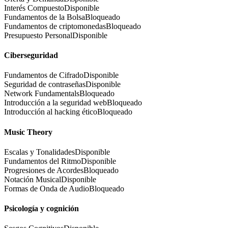
Interés Compuesto
Disponible
Fundamentos de la Bolsa
Bloqueado
Fundamentos de criptomonedas
Bloqueado
Presupuesto Personal
Disponible
Ciberseguridad
Fundamentos de Cifrado
Disponible
Seguridad de contraseñas
Disponible
Network Fundamentals
Bloqueado
Introducción a la seguridad web
Bloqueado
Introducción al hacking ético
Bloqueado
Music Theory
Escalas y Tonalidades
Disponible
Fundamentos del Ritmo
Disponible
Progresiones de Acordes
Bloqueado
Notación Musical
Disponible
Formas de Onda de Audio
Bloqueado
Psicología y cognición