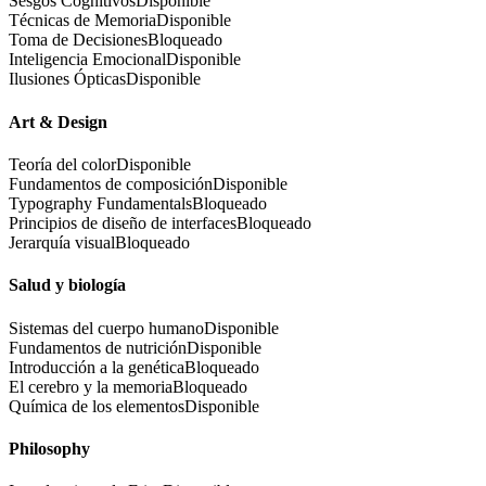
Sesgos Cognitivos
Disponible
Técnicas de Memoria
Disponible
Toma de Decisiones
Bloqueado
Inteligencia Emocional
Disponible
Ilusiones Ópticas
Disponible
Art & Design
Teoría del color
Disponible
Fundamentos de composición
Disponible
Typography Fundamentals
Bloqueado
Principios de diseño de interfaces
Bloqueado
Jerarquía visual
Bloqueado
Salud y biología
Sistemas del cuerpo humano
Disponible
Fundamentos de nutrición
Disponible
Introducción a la genética
Bloqueado
El cerebro y la memoria
Bloqueado
Química de los elementos
Disponible
Philosophy