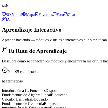
Más
SO Virtual
Mapa
Favoritos
Foro
Chat
IA
Aprendizaje Interactivo
Aprende haciendo — módulos visuales e interactivos que simplifican
Tu Ruta de Aprendizaje
Descubre cómo se conectan los módulos y encuentra la mejor ruta haci
0 de 95 completados
Matemáticas
Introducción a las Funciones
Disponible
Fundamentos de Álgebra Lineal
Bloqueado
Cálculo: Derivadas
Bloqueado
Fundamentos de Geometría
Bloqueado
Introducción a la Trigonometría
Bloqueado