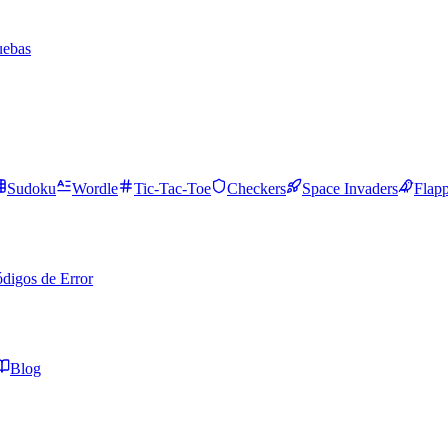
uebas
Sudoku
Wordle
Tic-Tac-Toe
Checkers
Space Invaders
Flap
digos de Error
Blog