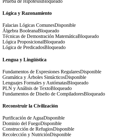
Prueba de Hipótesis
Bloqueado
Lógica y Razonamiento
Falacias Lógicas Comunes
Disponible
Álgebra Booleana
Bloqueado
Técnicas de Demostración Matemática
Bloqueado
Lógica Proposicional
Bloqueado
Lógica de Predicados
Bloqueado
Lengua y Lingüística
Fundamentos de Expresiones Regulares
Disponible
Gramática y Árboles Sintácticos
Disponible
Lenguajes Formales y Autómatas
Bloqueado
PLN y Análisis de Texto
Bloqueado
Fundamentos de Diseño de Compiladores
Bloqueado
Reconstruir la Civilización
Purificación de Agua
Disponible
Dominio del Fuego
Disponible
Construcción de Refugios
Disponible
Recolección y Nutrición
Disponible