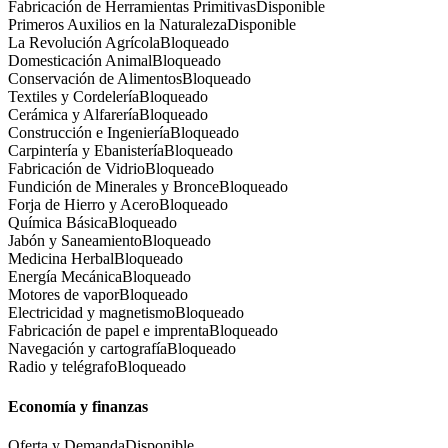
Fabricación de Herramientas Primitivas
Disponible
Primeros Auxilios en la Naturaleza
Disponible
La Revolución Agrícola
Bloqueado
Domesticación Animal
Bloqueado
Conservación de Alimentos
Bloqueado
Textiles y Cordelería
Bloqueado
Cerámica y Alfarería
Bloqueado
Construcción e Ingeniería
Bloqueado
Carpintería y Ebanistería
Bloqueado
Fabricación de Vidrio
Bloqueado
Fundición de Minerales y Bronce
Bloqueado
Forja de Hierro y Acero
Bloqueado
Química Básica
Bloqueado
Jabón y Saneamiento
Bloqueado
Medicina Herbal
Bloqueado
Energía Mecánica
Bloqueado
Motores de vapor
Bloqueado
Electricidad y magnetismo
Bloqueado
Fabricación de papel e imprenta
Bloqueado
Navegación y cartografía
Bloqueado
Radio y telégrafo
Bloqueado
Economía y finanzas
Oferta y Demanda
Disponible