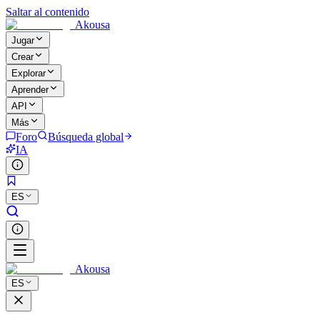
Saltar al contenido
Akousa
Jugar
Crear
Explorar
Aprender
API
Más
Foro
Búsqueda global
IA
ES
Akousa
ES