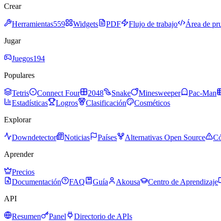
Crear
Herramientas
559
Widgets
PDF
Flujo de trabajo
Área de pr
Jugar
Juegos
194
Populares
Tetris
Connect Four
2048
Snake
Minesweeper
Pac-Man
Estadísticas
Logros
Clasificación
Cosméticos
Explorar
Downdetector
Noticias
Países
Alternativas Open Source
Có
Aprender
Precios
Documentación
FAQ
Guía
Akousa
Centro de Aprendizaje
API
Resumen
Panel
Directorio de APIs