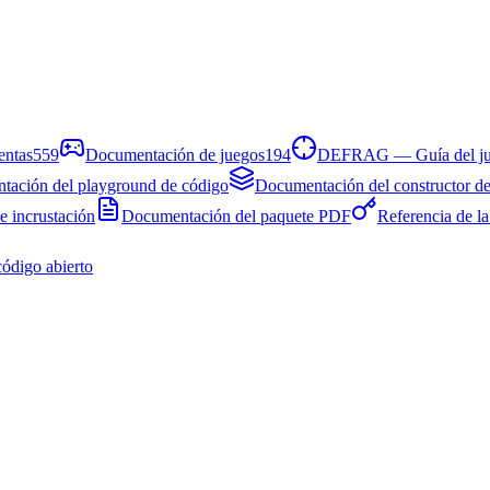
entas
559
Documentación de juegos
194
DEFRAG — Guía del j
ación del playground de código
Documentación del constructor de 
 incrustación
Documentación del paquete PDF
Referencia de la
código abierto