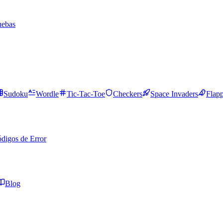
uebas
Sudoku
Wordle
Tic-Tac-Toe
Checkers
Space Invaders
Flap
digos de Error
Blog