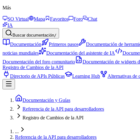
Más
SO Virtual
Mapa
Favoritos
Foro
Chat
IA
Buscar documentación
/
Documentación
Primeros pasos
Documentación de herrami
noticias mundiales
Documentación del asistente de IA
Document
Documentación del foro comunitario
Documentación de widgets de
Registro de Cambios de la API
Directorio de APIs Públicas
Learning Hub
Alternativas de 
Documentación y Guías
Referencia de la API para desarrolladores
Registro de Cambios de la API
...
Referencia de la API para desarrolladores