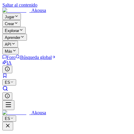
Saltar al contenido
Akousa
Jugar
Crear
Explorar
Aprender
API
Más
Foro
Búsqueda global
IA
ES
Akousa
ES