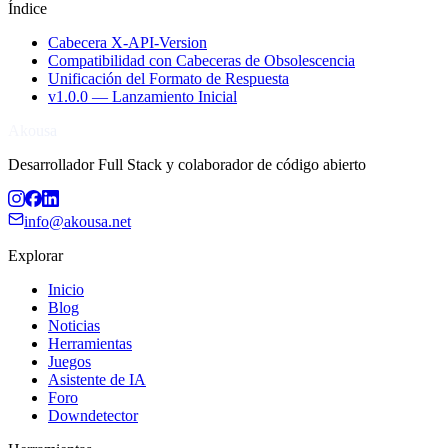
Índice
Cabecera X-API-Version
Compatibilidad con Cabeceras de Obsolescencia
Unificación del Formato de Respuesta
v1.0.0 — Lanzamiento Inicial
Akousa
Desarrollador Full Stack y colaborador de código abierto
info@akousa.net
Explorar
Inicio
Blog
Noticias
Herramientas
Juegos
Asistente de IA
Foro
Downdetector