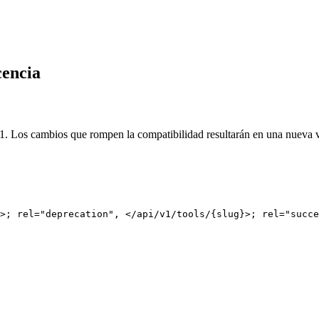
cencia
 v1. Los cambios que rompen la compatibilidad resultarán en una nueva 
>; rel="deprecation", </api/v1/tools/{slug}>; rel="succe