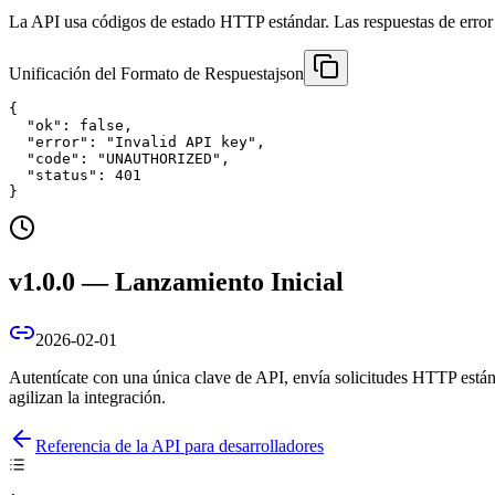
La API usa códigos de estado HTTP estándar. Las respuestas de erro
Unificación del Formato de Respuesta
json
{

  "ok": false,

  "error": "Invalid API key",

  "code": "UNAUTHORIZED",

  "status": 401

}
v1.0.0 — Lanzamiento Inicial
2026-02-01
Autentícate con una única clave de API, envía solicitudes HTTP está
agilizan la integración.
Referencia de la API para desarrolladores