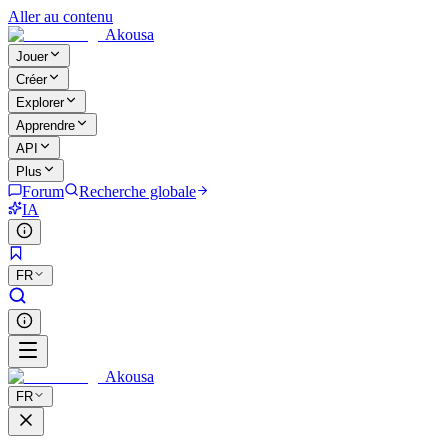
Aller au contenu
Akousa
Jouer
Créer
Explorer
Apprendre
API
Plus
Forum
Recherche globale
IA
FR
Akousa
FR