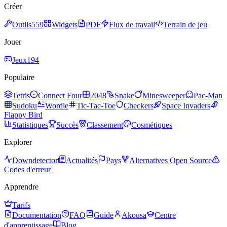
Créer
Outils
559
Widgets
PDF
Flux de travail
Terrain de jeu
Jouer
Jeux
194
Populaire
Tetris
Connect Four
2048
Snake
Minesweeper
Pac-Man
Sudoku
Wordle
Tic-Tac-Toe
Checkers
Space Invaders
Flappy Bird
Statistiques
Succès
Classement
Cosmétiques
Explorer
Downdetector
Actualités
Pays
Alternatives Open Source
Codes d'erreur
Apprendre
Tarifs
Documentation
FAQ
Guide
Akousa
Centre
d'apprentissage
Blog