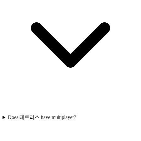
Does 테트리스 have multiplayer?