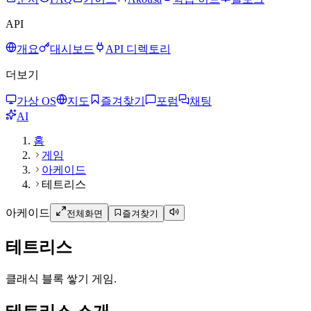
API
개요
대시보드
API 디렉토리
더보기
가상 OS
지도
즐겨찾기
포럼
채팅
AI
홈
게임
아케이드
테트리스
아케이드
전체화면
즐겨찾기
테트리스
클래식 블록 쌓기 게임.