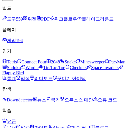
빌드
도구
559
위젯
PDF
워크플로우
플레이그라운드
플레이
게임
194
인기
Tetris
Connect Four
2048
Snake
Minesweeper
Pac-Man
Sudoku
Wordle
Tic-Tac-Toe
Checkers
Space Invaders
Flappy Bird
통계
업적
리더보드
꾸미기 아이템
탐색
Downdetector
뉴스
국가
오픈소스 대안
오류 코드
학습
요금
문서
FAQ
가이드
Akousa
학습 허브
블로그