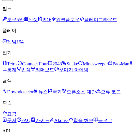
빌드
도구
559
위젯
PDF
워크플로우
플레이그라운드
플레이
게임
194
인기
Tetris
Connect Four
2048
Snake
Minesweeper
Pac-Man
통계
업적
리더보드
꾸미기 아이템
탐색
Downdetector
뉴스
국가
오픈소스 대안
오류 코드
학습
요금
문서
FAQ
가이드
Akousa
학습 허브
블로그
API