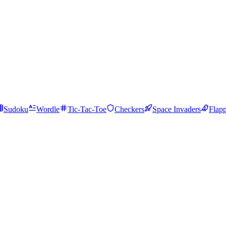
Sudoku
Wordle
Tic-Tac-Toe
Checkers
Space Invaders
Flap