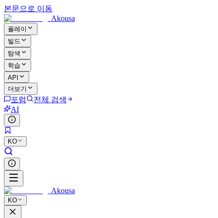
본문으로 이동
Akousa
플레이
빌드
탐색
학습
API
더보기
포럼
전체 검색
AI
KO
Akousa
KO