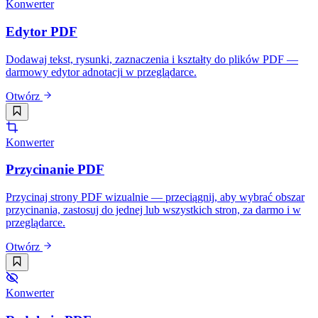
Konwerter
Edytor PDF
Dodawaj tekst, rysunki, zaznaczenia i kształty do plików PDF —
darmowy edytor adnotacji w przeglądarce.
Otwórz
Konwerter
Przycinanie PDF
Przycinaj strony PDF wizualnie — przeciągnij, aby wybrać obszar
przycinania, zastosuj do jednej lub wszystkich stron, za darmo i w
przeglądarce.
Otwórz
Konwerter