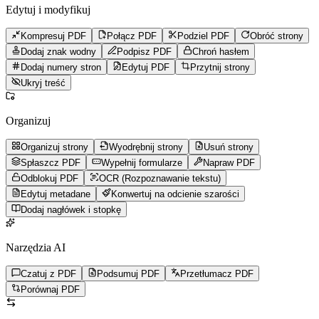
Edytuj i modyfikuj
Kompresuj PDF
Połącz PDF
Podziel PDF
Obróć strony
Dodaj znak wodny
Podpisz PDF
Chroń hasłem
Dodaj numery stron
Edytuj PDF
Przytnij strony
Ukryj treść
Organizuj
Organizuj strony
Wyodrębnij strony
Usuń strony
Spłaszcz PDF
Wypełnij formularze
Napraw PDF
Odblokuj PDF
OCR (Rozpoznawanie tekstu)
Edytuj metadane
Konwertuj na odcienie szarości
Dodaj nagłówek i stopkę
Narzędzia AI
Czatuj z PDF
Podsumuj PDF
Przetłumacz PDF
Porównaj PDF