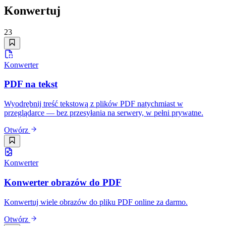
Konwertuj
23
Konwerter
PDF na tekst
Wyodrębnij treść tekstową z plików PDF natychmiast w
przeglądarce — bez przesyłania na serwery, w pełni prywatne.
Otwórz
Konwerter
Konwerter obrazów do PDF
Konwertuj wiele obrazów do pliku PDF online za darmo.
Otwórz