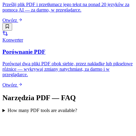
Prześlij plik PDF i przetłumacz jego tekst na ponad 20 języków za
pomocą AI — za darmo, w przeglądarce.
Otwórz
Konwerter
Porównanie PDF
Porównaj dwa pliki PDF obok siebie, przez nakładkę lub pikselowe
różnice — wykrywaj zmiany natychmiast, za darmo i w
przeglądarce.
Otwórz
Narzędzia PDF — FAQ
How many PDF tools are available?