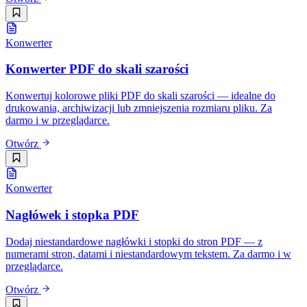
Konwerter
Konwerter PDF do skali szarości
Konwertuj kolorowe pliki PDF do skali szarości — idealne do
drukowania, archiwizacji lub zmniejszenia rozmiaru pliku. Za
darmo i w przeglądarce.
Otwórz
Konwerter
Nagłówek i stopka PDF
Dodaj niestandardowe nagłówki i stopki do stron PDF — z
numerami stron, datami i niestandardowym tekstem. Za darmo i w
przeglądarce.
Otwórz