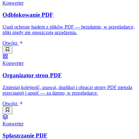
Konwerter
Odblokowanie PDF
Usuń ochronę hasłem z plików PDF — bezpłatnie, w przeglądarce,
pliki nigdy nie opuszczają urządzenia.
Otwórz
Konwerter
Organizator stron PDF
Zmieniaj kolejność, usuwaj, duplikuj i obracaj strony PDF metodą
przeciągnij i upuść — za darmo, w przeglądarce.
Otwórz
Konwerter
Spłaszczanie PDF