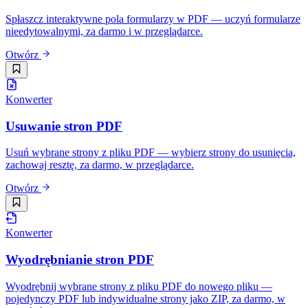
Spłaszcz interaktywne pola formularzy w PDF — uczyń formularze
nieedytowalnymi, za darmo i w przeglądarce.
Otwórz
Konwerter
Usuwanie stron PDF
Usuń wybrane strony z pliku PDF — wybierz strony do usunięcia,
zachowaj resztę, za darmo, w przeglądarce.
Otwórz
Konwerter
Wyodrębnianie stron PDF
Wyodrębnij wybrane strony z pliku PDF do nowego pliku —
pojedynczy PDF lub indywidualne strony jako ZIP, za darmo, w