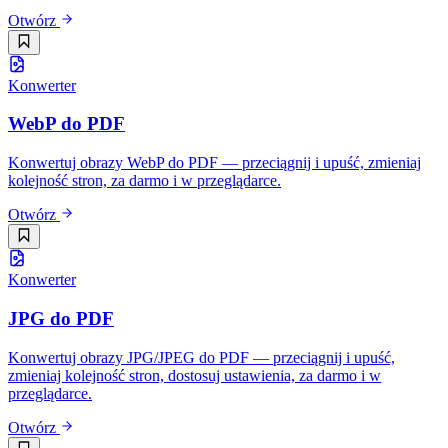
Otwórz
Konwerter
WebP do PDF
Konwertuj obrazy WebP do PDF — przeciągnij i upuść, zmieniaj
kolejność stron, za darmo i w przeglądarce.
Otwórz
Konwerter
JPG do PDF
Konwertuj obrazy JPG/JPEG do PDF — przeciągnij i upuść,
zmieniaj kolejność stron, dostosuj ustawienia, za darmo i w
przeglądarce.
Otwórz