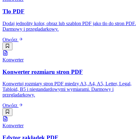
Tlo PDF
Dodaj jednolity kolor, obraz lub szablon PDF jako tlo do stron PDF.
Darmowy i przegladarkowy.
Otwórz
Konwerter
Konwerter rozmiaru stron PDF
Konwertuj rozmiary stron PDF miedzy A3, A4, A5, Letter, Legal,
Tabloid, B5 i niestandardowymi wymiarami. Darmowy i
przegladarkowy.
Otwórz
Konwerter
Edytor zakładek PDF