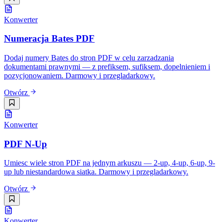
Konwerter
Numeracja Bates PDF
Dodaj numery Bates do stron PDF w celu zarzadzania
dokumentami prawnymi — z prefiksem, sufiksem, dopelnieniem i
pozycjonowaniem. Darmowy i przegladarkowy.
Otwórz
Konwerter
PDF N-Up
Umiesc wiele stron PDF na jednym arkuszu — 2-up, 4-up, 6-up, 9-
up lub niestandardowa siatka. Darmowy i przegladarkowy.
Otwórz
Konwerter