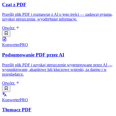
Czat z PDF
Prześlij plik PDF i rozmawiaj z AI o jego treści — zadawaj pytania,
uzyskuj streszczenia, wyodrębniaj informacje.
Otwórz
Konwerter
PRO
Podsumowanie PDF przez AI
Prześlij plik PDF i uzyskaj streszczenie wygenerowane przez AI —
wypunktowane, akapitowe lub kluczowe wnioski, za darmo i w
przeglądarce.
Otwórz
Konwerter
PRO
Tłumacz PDF