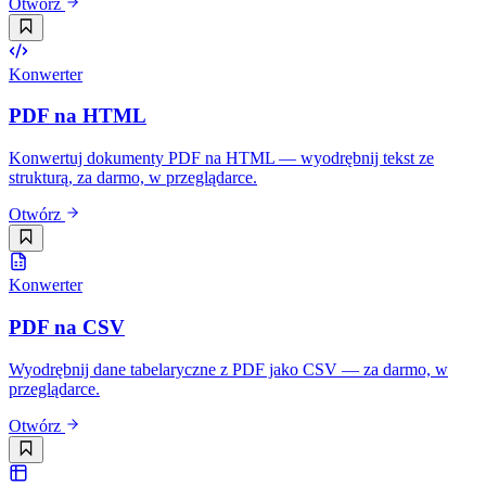
Otwórz
Konwerter
PDF na HTML
Konwertuj dokumenty PDF na HTML — wyodrębnij tekst ze
strukturą, za darmo, w przeglądarce.
Otwórz
Konwerter
PDF na CSV
Wyodrębnij dane tabelaryczne z PDF jako CSV — za darmo, w
przeglądarce.
Otwórz