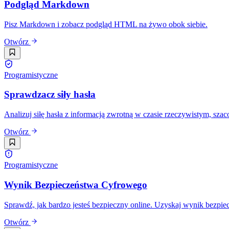
Podgląd Markdown
Pisz Markdown i zobacz podgląd HTML na żywo obok siebie.
Otwórz
Programistyczne
Sprawdzacz siły hasła
Analizuj siłę hasła z informacją zwrotną w czasie rzeczywistym, sza
Otwórz
Programistyczne
Wynik Bezpieczeństwa Cyfrowego
Sprawdź, jak bardzo jesteś bezpieczny online. Uzyskaj wynik bezpiecz
Otwórz