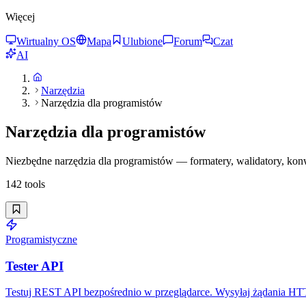
Więcej
Wirtualny OS
Mapa
Ulubione
Forum
Czat
AI
Narzędzia
Narzędzia dla programistów
Narzędzia dla programistów
Niezbędne narzędzia dla programistów — formatery, walidatory, kon
142
tools
Programistyczne
Tester API
Testuj REST API bezpośrednio w przeglądarce. Wysyłaj żądania HTTP,