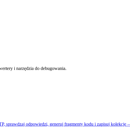
wertery i narzędzia do debugowania.
 sprawdzaj odpowiedzi, generuj fragmenty kodu i zapisuj kolekcje — 