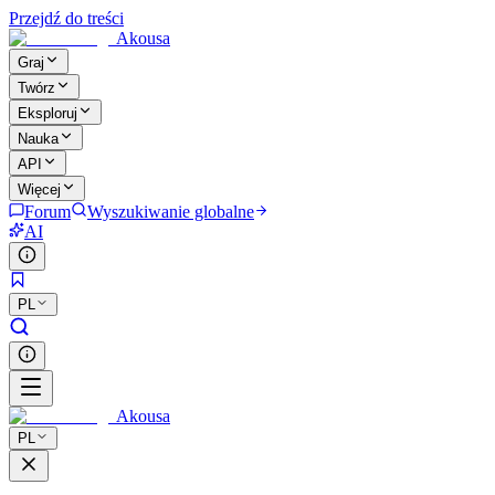
Przejdź do treści
Akousa
Graj
Twórz
Eksploruj
Nauka
API
Więcej
Forum
Wyszukiwanie globalne
AI
PL
Akousa
PL