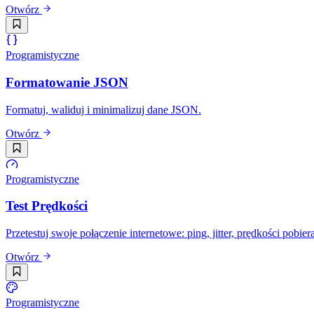
Otwórz
Programistyczne
Formatowanie JSON
Formatuj, waliduj i minimalizuj dane JSON.
Otwórz
Programistyczne
Test Prędkości
Przetestuj swoje połączenie internetowe: ping, jitter, prędkości pob
Otwórz
Programistyczne