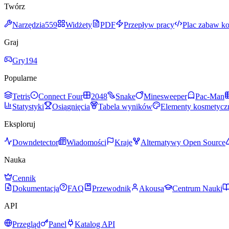
Twórz
Narzędzia
559
Widżety
PDF
Przepływ pracy
Plac zabaw k
Graj
Gry
194
Popularne
Tetris
Connect Four
2048
Snake
Minesweeper
Pac-Man
Statystyki
Osiągnięcia
Tabela wyników
Elementy kosmetycz
Eksploruj
Downdetector
Wiadomości
Kraje
Alternatywy Open Source
Nauka
Cennik
Dokumentacja
FAQ
Przewodnik
Akousa
Centrum Nauki
API
Przegląd
Panel
Katalog API