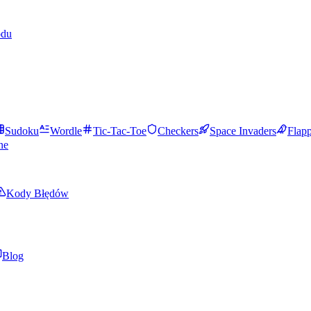
odu
Sudoku
Wordle
Tic-Tac-Toe
Checkers
Space Invaders
Flap
ne
Kody Błędów
Blog