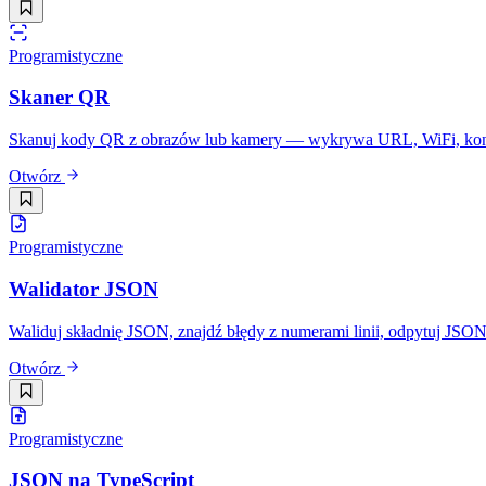
Programistyczne
Skaner QR
Skanuj kody QR z obrazów lub kamery — wykrywa URL, WiFi, kontak
Otwórz
Programistyczne
Walidator JSON
Waliduj składnię JSON, znajdź błędy z numerami linii, odpytuj JSONPa
Otwórz
Programistyczne
JSON na TypeScript