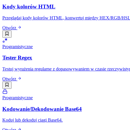
Kody kolorów HTML
Przeglądaj kody kolorów HTML, konwertuj między HEX/RGB/HSL/CM
Otwórz
Programistyczne
Tester Regex
Testuj wyrażenia regularne z dopasowywaniem w czasie rzeczywisty
Otwórz
Programistyczne
Kodowanie/Dekodowanie Base64
Koduj lub dekoduj ciągi Base64.
Otwórz