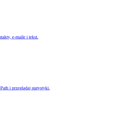
ty, e-maile i tekst.
th i przeglądaj statystyki.