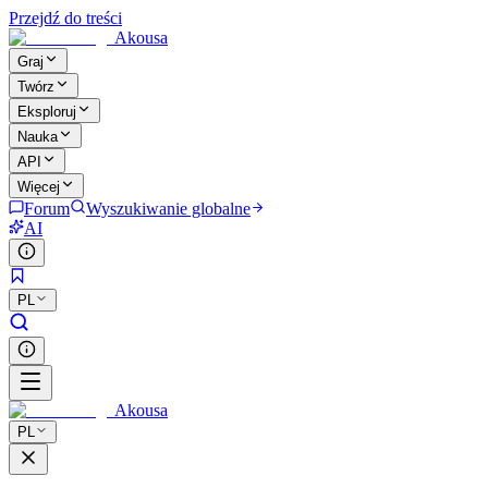
Przejdź do treści
Akousa
Graj
Twórz
Eksploruj
Nauka
API
Więcej
Forum
Wyszukiwanie globalne
AI
PL
Akousa
PL