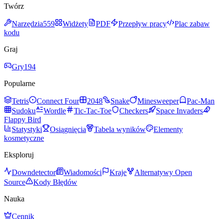
Twórz
Narzędzia
559
Widżety
PDF
Przepływ pracy
Plac zabaw
kodu
Graj
Gry
194
Popularne
Tetris
Connect Four
2048
Snake
Minesweeper
Pac-Man
Sudoku
Wordle
Tic-Tac-Toe
Checkers
Space Invaders
Flappy Bird
Statystyki
Osiągnięcia
Tabela wyników
Elementy
kosmetyczne
Eksploruj
Downdetector
Wiadomości
Kraje
Alternatywy Open
Source
Kody Błędów
Nauka
Cennik