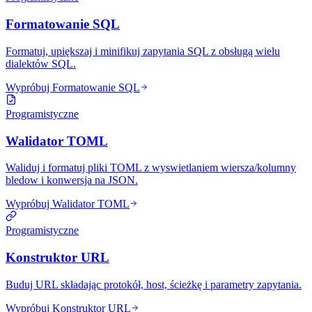
Formatowanie SQL
Formatuj, upiększaj i minifikuj zapytania SQL z obsługą wielu
dialektów SQL.
Wypróbuj Formatowanie SQL
Programistyczne
Walidator TOML
Waliduj i formatuj pliki TOML z wyswietlaniem wiersza/kolumny
bledow i konwersja na JSON.
Wypróbuj Walidator TOML
Programistyczne
Konstruktor URL
Buduj URL składając protokół, host, ścieżkę i parametry zapytania.
Wypróbuj Konstruktor URL