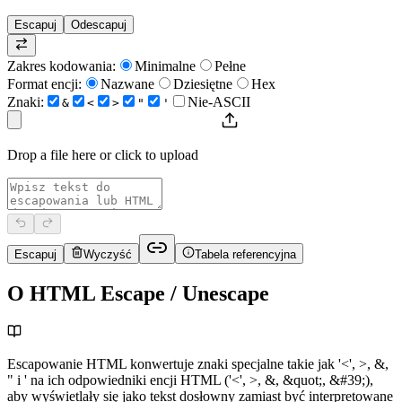
Escapuj
Odescapuj
Zakres kodowania
:
Minimalne
Pełne
Format encji
:
Nazwane
Dziesiętne
Hex
Znaki
:
Nie-ASCII
&
<
>
"
'
Drop a file here or click to upload
Escapuj
Wyczyść
Tabela referencyjna
O HTML Escape / Unescape
Escapowanie HTML konwertuje znaki specjalne takie jak '<', >, &,
" i ' na ich odpowiedniki encji HTML ('<', >, &, &quot;, &#39;),
aby wyświetlały się jako tekst dosłowny zamiast być interpretowane