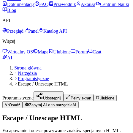
Dokumentacja
FAQ
Przewodnik
Akousa
Centrum Nauki
Blog
API
Przegląd
Panel
Katalog API
Więcej
Wirtualny OS
Mapa
Ulubione
Forum
Czat
AI
Strona główna
Narzędzia
Programistyczne
Escape / Unescape HTML
Programistyczne
Udostępnij
Pełny ekran
Ulubione
Osadź
Zapytaj AI o to narzędzie
AI
Escape / Unescape HTML
Escapowanie i odescapowywanie znaków specjalnych HTML.