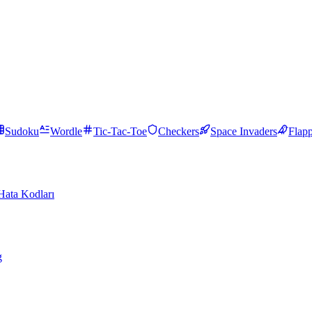
Sudoku
Wordle
Tic-Tac-Toe
Checkers
Space Invaders
Flap
Hata Kodları
g