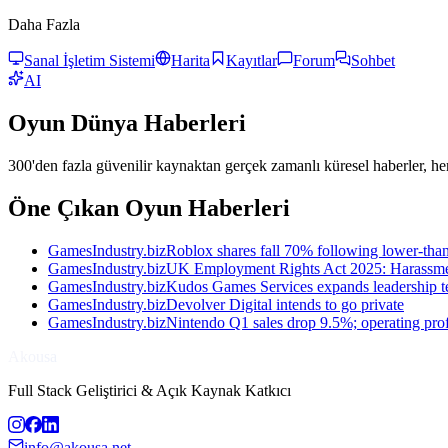
Daha Fazla
Sanal İşletim Sistemi
Harita
Kayıtlar
Forum
Sohbet
AI
Oyun
Dünya Haberleri
300'den fazla güvenilir kaynaktan gerçek zamanlı küresel haberler, he
Öne Çıkan Oyun Haberleri
GamesIndustry.biz
Roblox shares fall 70% following lower-tha
GamesIndustry.biz
UK Employment Rights Act 2025: Harassment
GamesIndustry.biz
Kudos Games Services expands leadership t
GamesIndustry.biz
Devolver Digital intends to go private
GamesIndustry.biz
Nintendo Q1 sales drop 9.5%; operating profi
Akousa
Full Stack Geliştirici & Açık Kaynak Katkıcı
info@akousa.net