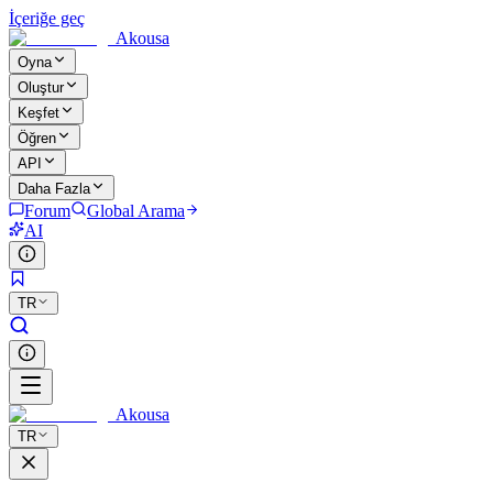
İçeriğe geç
Akousa
Oyna
Oluştur
Keşfet
Öğren
API
Daha Fazla
Forum
Global Arama
AI
TR
Akousa
TR