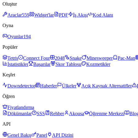
Oluştur
Araçlar
559
Widget'lar
PDF
İş Akışı
Kod Alanı
Oyna
Oyunlar
194
Popüler
Tetris
Connect Four
2048
Snake
Minesweeper
Pac-Man
İstatistikler
Başarılar
Skor Tablosu
Kozmetikler
Keşfet
Downdetector
Haberler
Ülkeler
Açık Kaynak Alternatifler
Öğren
Fiyatlandırma
Dökümanlar
SSS
Rehber
Akousa
Öğrenme Merkezi
Blo
API
Genel Bakış
Panel
API Dizini