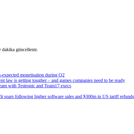
r dakika güncellenir.
n-expected monetisation during Q2
 law is getting tougher – and games companies need to be ready
eam with Testronic and Team17 execs
t soars following higher software sales and $300m in US tariff refunds