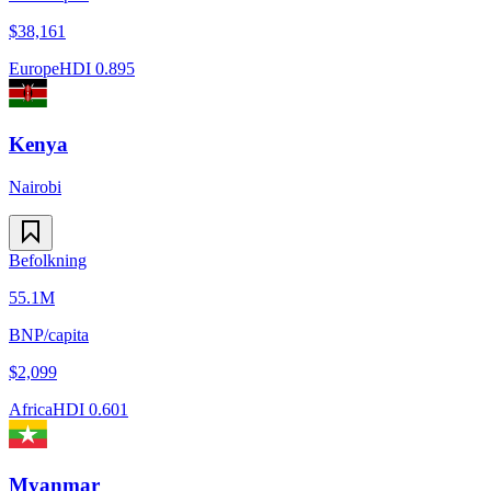
$
38,161
Europe
HDI
0.895
Kenya
Nairobi
Befolkning
55.1M
BNP/capita
$
2,099
Africa
HDI
0.601
Myanmar