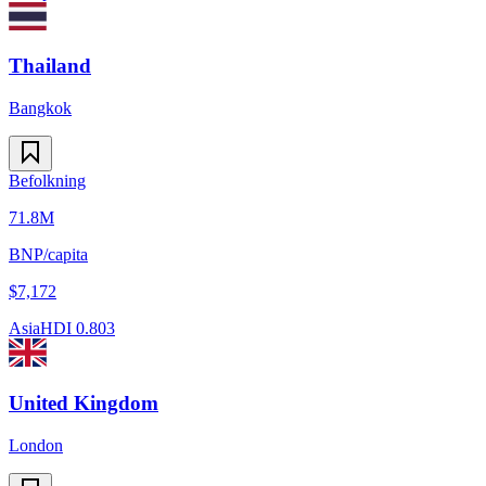
Thailand
Bangkok
Befolkning
71.8M
BNP/capita
$
7,172
Asia
HDI
0.803
United Kingdom
London