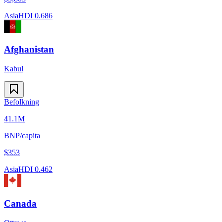
Asia
HDI
0.686
Afghanistan
Kabul
Befolkning
41.1M
BNP/capita
$
353
Asia
HDI
0.462
Canada