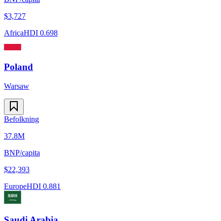
$
3,727
Africa
HDI
0.698
Poland
Warsaw
Befolkning
37.8M
BNP/capita
$
22,393
Europe
HDI
0.881
Saudi Arabia