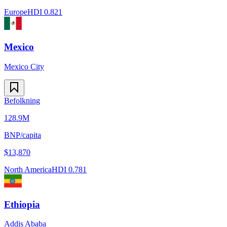
Europe
HDI
0.821
Mexico
Mexico City
Befolkning
128.9M
BNP/capita
$
13,870
North America
HDI
0.781
Ethiopia
Addis Ababa