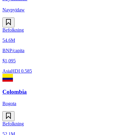
Naypyidaw
Befolkning
54.6M
BNP/capita
$
1,095
Asia
HDI
0.585
Colombia
Bogota
Befolkning
52.1M