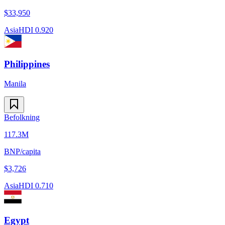
$
33,950
Asia
HDI
0.920
Philippines
Manila
Befolkning
117.3M
BNP/capita
$
3,726
Asia
HDI
0.710
Egypt