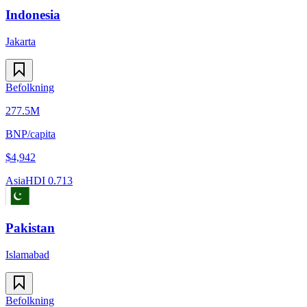
Indonesia
Jakarta
Befolkning
277.5M
BNP/capita
$
4,942
Asia
HDI
0.713
Pakistan
Islamabad
Befolkning