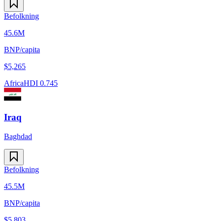
Befolkning
45.6M
BNP/capita
$
5,265
Africa
HDI
0.745
Iraq
Baghdad
Befolkning
45.5M
BNP/capita
$
5,803