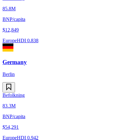
85.8M
BNP/capita
$
12,849
Europe
HDI
0.838
Germany
Berlin
Befolkning
83.3M
BNP/capita
$
54,291
Europe
HDI
0.942