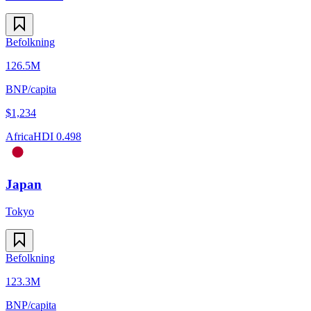
Befolkning
126.5M
BNP/capita
$
1,234
Africa
HDI
0.498
Japan
Tokyo
Befolkning
123.3M
BNP/capita