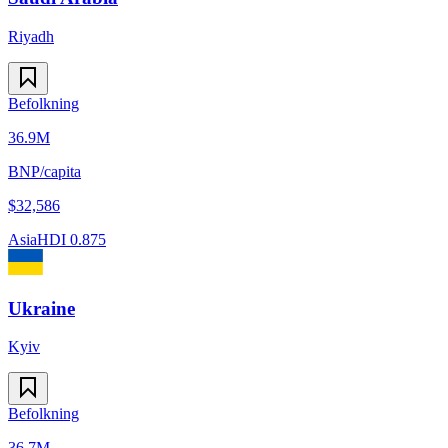
Riyadh
Befolkning
36.9M
BNP/capita
$
32,586
Asia
HDI
0.875
Ukraine
Kyiv
Befolkning
36.7M