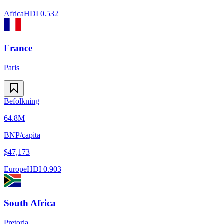
Africa
HDI
0.532
France
Paris
Befolkning
64.8M
BNP/capita
$
47,173
Europe
HDI
0.903
South Africa
Pretoria