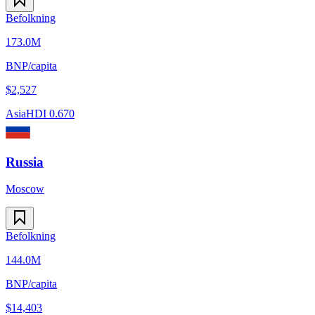
Befolkning
173.0M
BNP/capita
$
2,527
Asia
HDI
0.670
Russia
Moscow
Befolkning
144.0M
BNP/capita
$
14,403