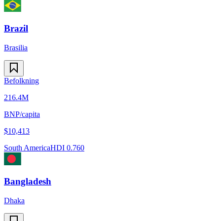
Brazil
Brasilia
Befolkning
216.4M
BNP/capita
$
10,413
South America
HDI
0.760
Bangladesh
Dhaka