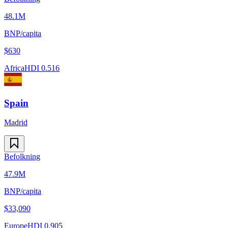
48.1M
BNP/capita
$
630
Africa
HDI
0.516
Spain
Madrid
Befolkning
47.9M
BNP/capita
$
33,090
Europe
HDI
0.905