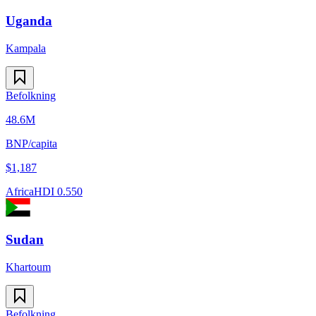
Uganda
Kampala
Befolkning
48.6M
BNP/capita
$
1,187
Africa
HDI
0.550
Sudan
Khartoum
Befolkning