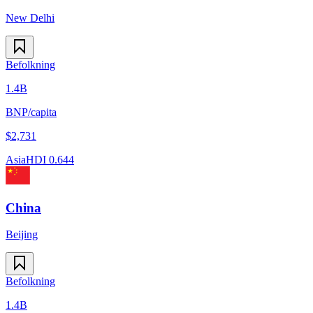
New Delhi
Befolkning
1.4B
BNP/capita
$
2,731
Asia
HDI
0.644
China
Beijing
Befolkning
1.4B