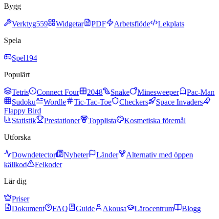
Bygg
Verktyg
559
Widgetar
PDF
Arbetsflöde
Lekplats
Spela
Spel
194
Populärt
Tetris
Connect Four
2048
Snake
Minesweeper
Pac-Man
Sudoku
Wordle
Tic-Tac-Toe
Checkers
Space Invaders
Flappy Bird
Statistik
Prestationer
Topplista
Kosmetiska föremål
Utforska
Downdetector
Nyheter
Länder
Alternativ med öppen
källkod
Felkoder
Lär dig
Priser
Dokument
FAQ
Guide
Akousa
Lärocentrum
Blogg