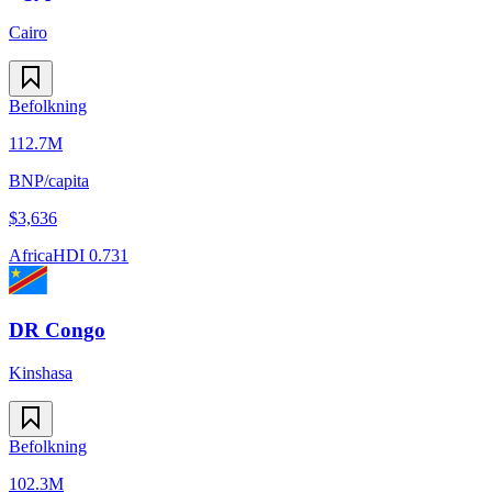
Cairo
Befolkning
112.7M
BNP/capita
$
3,636
Africa
HDI
0.731
DR Congo
Kinshasa
Befolkning
102.3M