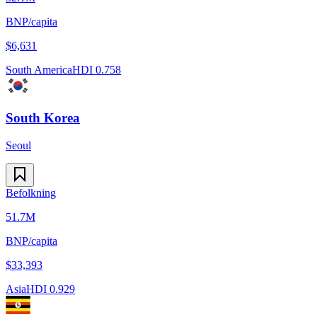
BNP/capita
$
6,631
South America
HDI
0.758
South Korea
Seoul
Befolkning
51.7M
BNP/capita
$
33,393
Asia
HDI
0.929