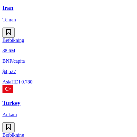
Iran
Tehran
Befolkning
88.6M
BNP/capita
$
4,527
Asia
HDI
0.780
Turkey
Ankara
Befolkning