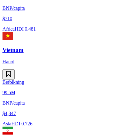
BNP/capita
$
710
Africa
HDI
0.481
Vietnam
Hanoi
Befolkning
99.5M
BNP/capita
$
4,347
Asia
HDI
0.726