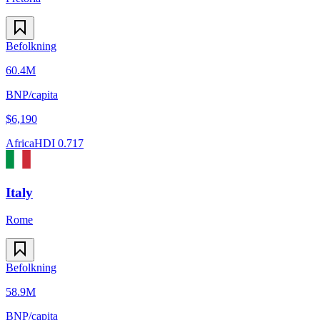
Befolkning
60.4M
BNP/capita
$
6,190
Africa
HDI
0.717
Italy
Rome
Befolkning
58.9M
BNP/capita