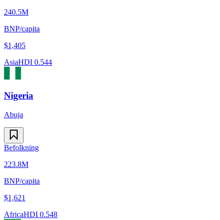
240.5M
BNP/capita
$
1,405
Asia
HDI
0.544
Nigeria
Abuja
Befolkning
223.8M
BNP/capita
$
1,621
Africa
HDI
0.548