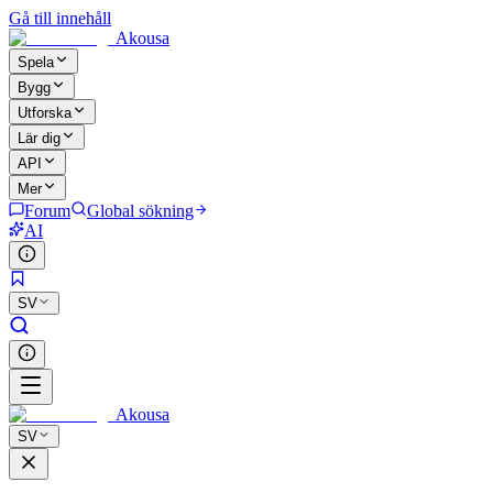
Gå till innehåll
Akousa
Spela
Bygg
Utforska
Lär dig
API
Mer
Forum
Global sökning
AI
SV
Akousa
SV