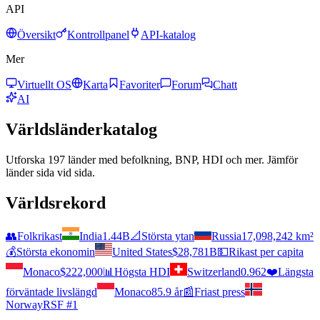
API
Översikt
Kontrollpanel
API-katalog
Mer
Virtuellt OS
Karta
Favoriter
Forum
Chatt
AI
Världsländerkatalog
Utforska 197 länder med befolkning, BNP, HDI och mer. Jämför
länder sida vid sida.
Världsrekord
👥
Folkrikast
India
1.44B
📐
Största ytan
Russia
17,098,242 km²
💰
Största ekonomin
United States
$28,781B
💵
Rikast per capita
Monaco
$222,000
📊
Högsta HDI
Switzerland
0.962
❤️
Längsta
förväntade livslängd
Monaco
85.9 år
📰
Friast press
Norway
RSF #1