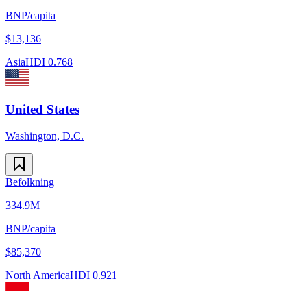
BNP/capita
$
13,136
Asia
HDI
0.768
United States
Washington, D.C.
Befolkning
334.9M
BNP/capita
$
85,370
North America
HDI
0.921