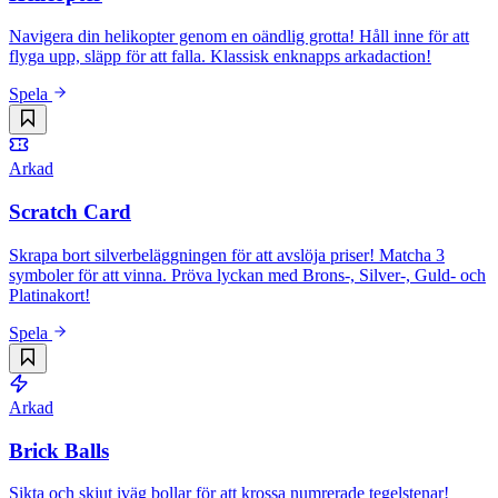
Navigera din helikopter genom en oändlig grotta! Håll inne för att
flyga upp, släpp för att falla. Klassisk enknapps arkadaction!
Spela
Arkad
Scratch Card
Skrapa bort silverbeläggningen för att avslöja priser! Matcha 3
symboler för att vinna. Pröva lyckan med Brons-, Silver-, Guld- och
Platinakort!
Spela
Arkad
Brick Balls
Sikta och skjut iväg bollar för att krossa numrerade tegelstenar!