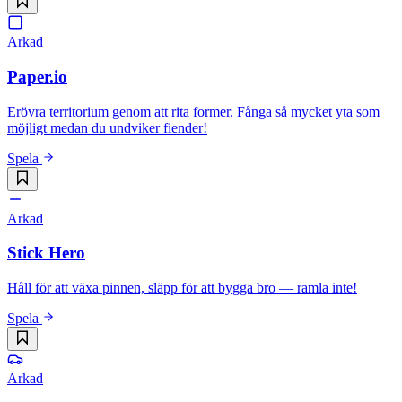
Arkad
Paper.io
Erövra territorium genom att rita former. Fånga så mycket yta som
möjligt medan du undviker fiender!
Spela
Arkad
Stick Hero
Håll för att växa pinnen, släpp för att bygga bro — ramla inte!
Spela
Arkad