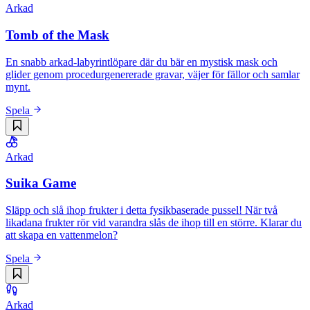
Arkad
Tomb of the Mask
En snabb arkad-labyrintlöpare där du bär en mystisk mask och
glider genom procedurgenererade gravar, väjer för fällor och samlar
mynt.
Spela
Arkad
Suika Game
Släpp och slå ihop frukter i detta fysikbaserade pussel! När två
likadana frukter rör vid varandra slås de ihop till en större. Klarar du
att skapa en vattenmelon?
Spela
Arkad