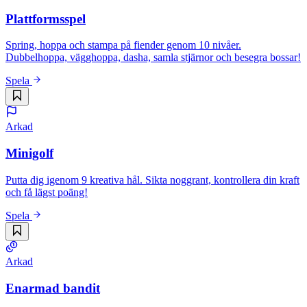
Plattformsspel
Spring, hoppa och stampa på fiender genom 10 nivåer.
Dubbelhoppa, vägghoppa, dasha, samla stjärnor och besegra bossar!
Spela
Arkad
Minigolf
Putta dig igenom 9 kreativa hål. Sikta noggrant, kontrollera din kraft
och få lägst poäng!
Spela
Arkad
Enarmad bandit