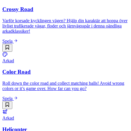
Crossy Road
Varför korsade kycklingen vägen? Hjälp din karaktär att hoppa över
livligt trafikerade vägar, floder och järnvägsspår i denna oändliga
arkadklassiker!
Spela
Arkad
Color Road
Roll down the color road and collect matching balls! Avoid wrong
colors or it’s game over. How far can you go?
Spela
Arkad
Helicopter