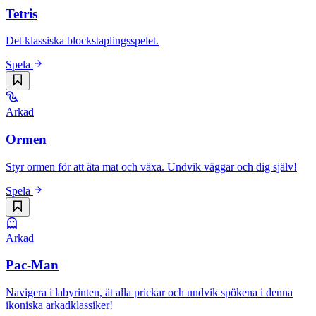
Tetris
Det klassiska blockstaplingsspelet.
Spela
Arkad
Ormen
Styr ormen för att äta mat och växa. Undvik väggar och dig själv!
Spela
Arkad
Pac-Man
Navigera i labyrinten, ät alla prickar och undvik spökena i denna
ikoniska arkadklassiker!