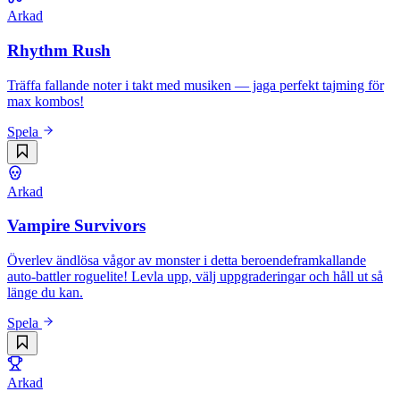
Arkad
Rhythm Rush
Träffa fallande noter i takt med musiken — jaga perfekt tajming för
max kombos!
Spela
Arkad
Vampire Survivors
Överlev ändlösa vågor av monster i detta beroendeframkallande
auto-battler roguelite! Levla upp, välj uppgraderingar och håll ut så
länge du kan.
Spela
Arkad