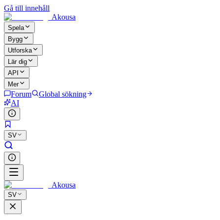
Gå till innehåll
Akousa
Spela
Bygg
Utforska
Lär dig
API
Mer
Forum
Global sökning
AI
SV
Akousa
SV