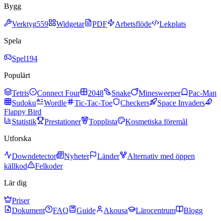
Bygg
Verktyg
559
Widgetar
PDF
Arbetsflöde
Lekplats
Spela
Spel
194
Populärt
Tetris
Connect Four
2048
Snake
Minesweeper
Pac-Man
Sudoku
Wordle
Tic-Tac-Toe
Checkers
Space Invaders
Flappy Bird
Statistik
Prestationer
Topplista
Kosmetiska föremål
Utforska
Downdetector
Nyheter
Länder
Alternativ med öppen
källkod
Felkoder
Lär dig
Priser
Dokument
FAQ
Guide
Akousa
Lärocentrum
Blogg