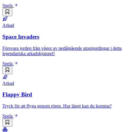
Spela
Arkad
Space Invaders
Försvara jorden från vågor av nedåtgående utomjordingar i detta
legendariska arkadskjutspel!
Spela
Arkad
Flappy Bird
Tryck för att flyga genom rören. Hur långt kan du komma?
Spela