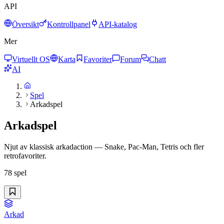
API
Översikt
Kontrollpanel
API-katalog
Mer
Virtuellt OS
Karta
Favoriter
Forum
Chatt
AI
Spel
Arkadspel
Arkadspel
Njut av klassisk arkadaction — Snake, Pac-Man, Tetris och fler
retrofavoriter.
78
spel
Arkad