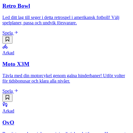
Retro Bowl
Led ditt lag till seger i detta retrospel i amerikansk fotboll! Välj
spelplaner, passa och undvik försvarare.
Spela
Arkad
Moto X3M
Tävla med din motorcykel genom galna hinderbaner! Utför volter
för tidsbonusar och klara alla nivåer.
Spela
Arkad
OvO