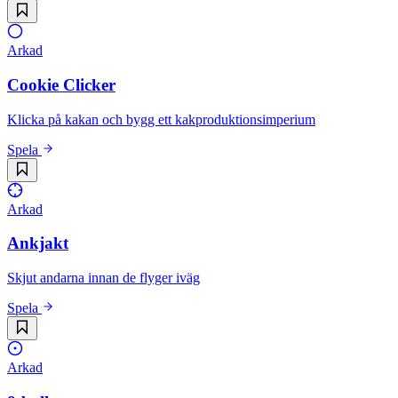
Arkad
Cookie Clicker
Klicka på kakan och bygg ett kakproduktionsimperium
Spela
Arkad
Ankjakt
Skjut andarna innan de flyger iväg
Spela
Arkad