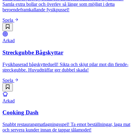
Samla extra bollar och överlev så länge som möjligt i detta
beroendeframkallande fysikpussel!
Spela
Arkad
Streckgubbe Bågskyttar
Fysikbaserad bågskytteduell! Sikta och skjut pilar mot din fiende-
streckgubbe. Huvudträffar ger dubbel skada!
Spela
Arkad
Cooking Dash
Snabbt restaurangmatlagningsspel! Ta emot beställningar, laga mat
och servera kunder innan de tappar tålamodet!