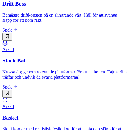
Drift Boss
Bemästra driftkonsten på en slingrande väg. Håll för att svänga,
släpp för att köra rakt!
Spela
Arkad
Stack Ball
Krossa dig genom roterande plattformar för att nå botten. Tajma dina
träffar och undvik de svarta plattformarna!
Spela
Arkad
Basket
Skjut korgar med realistisk fysik. Dra för att sikta och släpp för att