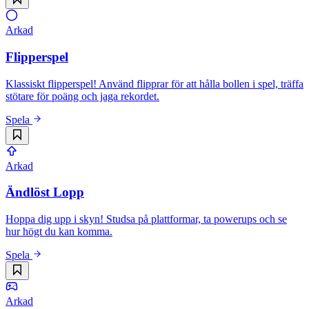
Arkad
Flipperspel
Klassiskt flipperspel! Använd flipprar för att hålla bollen i spel, träffa
stötare för poäng och jaga rekordet.
Spela
Arkad
Ändlöst Lopp
Hoppa dig upp i skyn! Studsa på plattformar, ta powerups och se
hur högt du kan komma.
Spela
Arkad