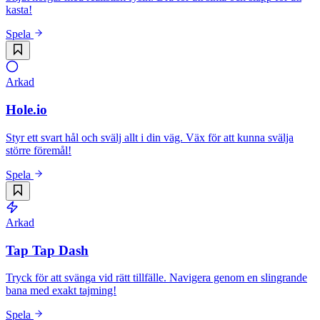
kasta!
Spela
Arkad
Hole.io
Styr ett svart hål och svälj allt i din väg. Väx för att kunna svälja
större föremål!
Spela
Arkad
Tap Tap Dash
Tryck för att svänga vid rätt tillfälle. Navigera genom en slingrande
bana med exakt tajming!
Spela