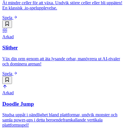
Ät mindre celler för att växa. Undvik större celler eller bli uppäten!
En klassisk .io-spelupplevelse.
Spela
Arkad
Slither
Väx din orm genom att äta lysande orbar, manövrera ut AI-rivaler
och dominera arenan!
Spela
Arkad
Doodle Jump
Studsa uppåt i oändlighet bland plattformar, undvik monster och
samla power-ups i detta beroendeframkallande vertikala
plattformsspel!