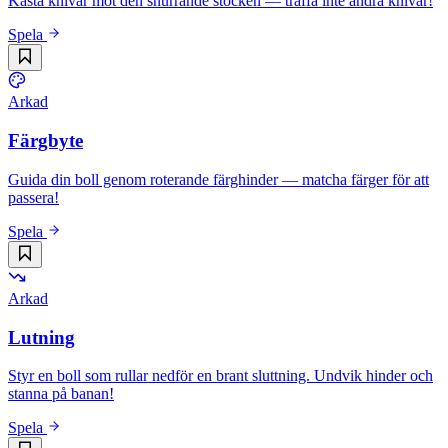
Kasta knivar mot den snurrande stocken — träffa inte andra knivar!
Spela
Arkad
Färgbyte
Guida din boll genom roterande färghinder — matcha färger för att
passera!
Spela
Arkad
Lutning
Styr en boll som rullar nedför en brant sluttning. Undvik hinder och
stanna på banan!
Spela