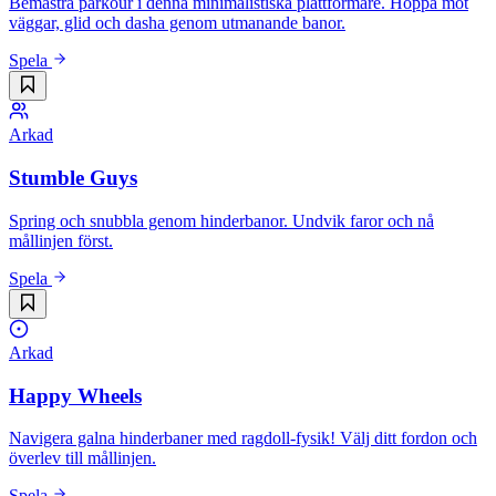
Bemästra parkour i denna minimalistiska plattformare. Hoppa mot
väggar, glid och dasha genom utmanande banor.
Spela
Arkad
Stumble Guys
Spring och snubbla genom hinderbanor. Undvik faror och nå
mållinjen först.
Spela
Arkad
Happy Wheels
Navigera galna hinderbaner med ragdoll-fysik! Välj ditt fordon och
överlev till mållinjen.
Spela