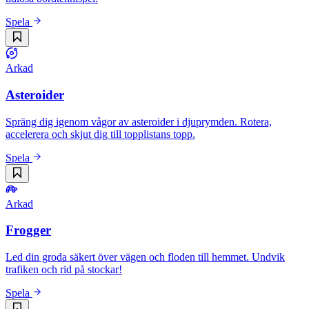
Spela
Arkad
Asteroider
Spräng dig igenom vågor av asteroider i djuprymden. Rotera,
accelerera och skjut dig till topplistans topp.
Spela
Arkad
Frogger
Led din groda säkert över vägen och floden till hemmet. Undvik
trafiken och rid på stockar!
Spela