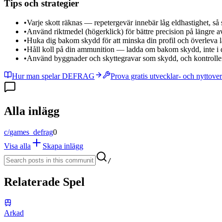
Tips och strategier
•
Varje skott räknas — repetergevär innebär låg eldhastighet, så se 
•
Använd riktmedel (högerklick) för bättre precision på längre a
•
Huka dig bakom skydd för att minska din profil och överleva l
•
Håll koll på din ammunition — ladda om bakom skydd, inte i 
•
Använd byggnader och skyttegravar som skydd, och kontrolle
Hur man spelar DEFRAG
Prova gratis utvecklar- och nyttove
Alla inlägg
c/
games_defrag
0
Visa alla
Skapa inlägg
/
Relaterade Spel
Arkad