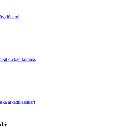
ösa löpare!
r högt du kan komma.
iska arkadklassiker!
RAG