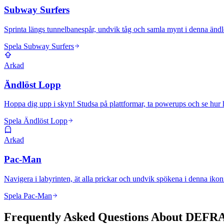
Subway Surfers
Sprinta längs tunnelbanespår, undvik tåg och samla mynt i denna ändl
Spela Subway Surfers
Arkad
Ändlöst Lopp
Hoppa dig upp i skyn! Studsa på plattformar, ta powerups och se hu
Spela Ändlöst Lopp
Arkad
Pac-Man
Navigera i labyrinten, ät alla prickar och undvik spökena i denna ikon
Spela Pac-Man
Frequently Asked Questions About DEF