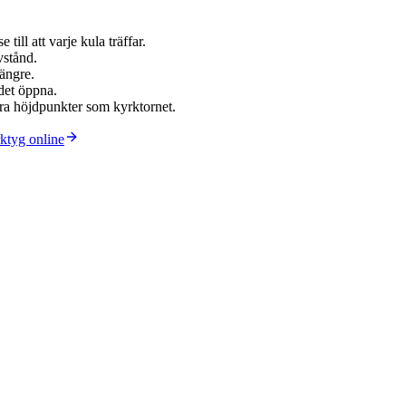
till att varje kula träffar.
vstånd.
ängre.
det öppna.
ra höjdpunkter som kyrktornet.
rktyg online