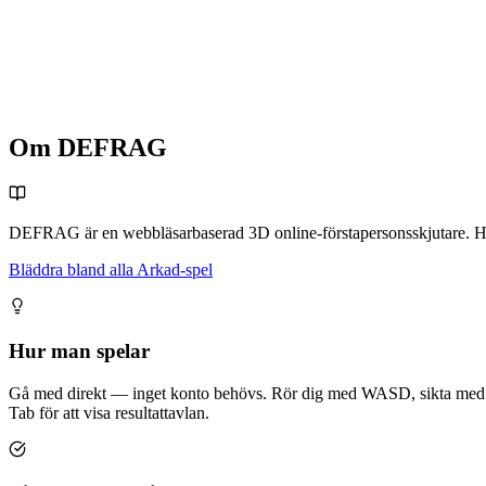
Plattform
Valfri webbläsare
Pris
Gratis att spela
Om DEFRAG
DEFRAG är en webbläsarbaserad 3D online-förstapersonsskjutare. Hoppa
Bläddra bland alla Arkad-spel
Hur man spelar
Gå med direkt — inget konto behövs. Rör dig med WASD, sikta med muse
Tab för att visa resultattavlan.