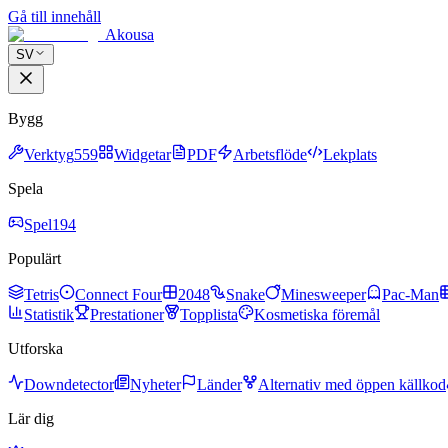
Gå till innehåll
Akousa
SV
Bygg
Verktyg
559
Widgetar
PDF
Arbetsflöde
Lekplats
Spela
Spel
194
Populärt
Tetris
Connect Four
2048
Snake
Minesweeper
Pac-Man
Statistik
Prestationer
Topplista
Kosmetiska föremål
Utforska
Downdetector
Nyheter
Länder
Alternativ med öppen källkod
Lär dig