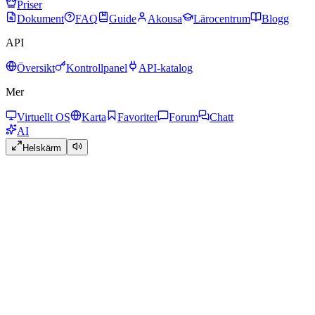
Priser
Dokument
FAQ
Guide
Akousa
Lärocentrum
Blogg
API
Översikt
Kontrollpanel
API-katalog
Mer
Virtuellt OS
Karta
Favoriter
Forum
Chatt
AI
Helskärm