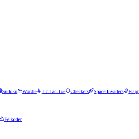
Sudoku
Wordle
Tic-Tac-Toe
Checkers
Space Invaders
Flap
Felkoder