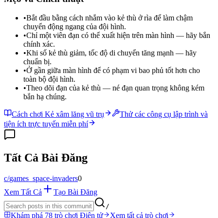
•
Bắt đầu bằng cách nhắm vào kẻ thù ở rìa để làm chậm
chuyển động ngang của đội hình.
•
Chỉ một viên đạn có thể xuất hiện trên màn hình — hãy bắn
chính xác.
•
Khi số kẻ thù giảm, tốc độ di chuyển tăng mạnh — hãy
chuẩn bị.
•
Ở gần giữa màn hình để có phạm vi bao phủ tốt hơn cho
toàn bộ đội hình.
•
Theo dõi đạn của kẻ thù — né đạn quan trọng không kém
bắn hạ chúng.
Cách chơi Kẻ xâm lăng vũ trụ
Thử các công cụ lập trình và
tiện ích trực tuyến miễn phí
Tất Cả Bài Đăng
c/
games_space-invaders
0
Xem Tất Cả
Tạo Bài Đăng
/
Khám phá 78 trò chơi Điện tử
Xem tất cả trò chơi