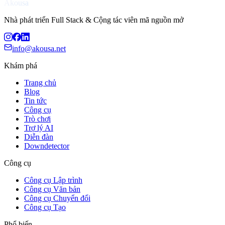
Akousa
Nhà phát triển Full Stack & Cộng tác viên mã nguồn mở
info@akousa.net
Khám phá
Trang chủ
Blog
Tin tức
Công cụ
Trò chơi
Trợ lý AI
Diễn đàn
Downdetector
Công cụ
Công cụ Lập trình
Công cụ Văn bản
Công cụ Chuyển đổi
Công cụ Tạo
Phổ biến