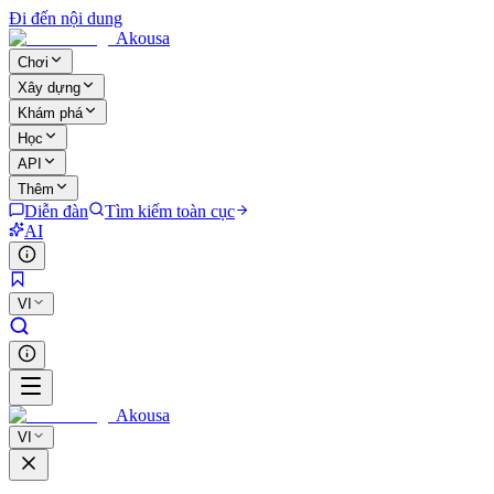
Đi đến nội dung
Akousa
Chơi
Xây dựng
Khám phá
Học
API
Thêm
Diễn đàn
Tìm kiếm toàn cục
AI
VI
Akousa
VI