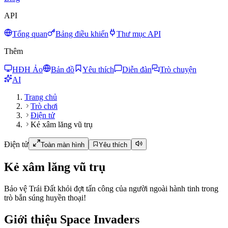
API
Tổng quan
Bảng điều khiển
Thư mục API
Thêm
HĐH Ảo
Bản đồ
Yêu thích
Diễn đàn
Trò chuyện
AI
Trang chủ
Trò chơi
Điện tử
Kẻ xâm lăng vũ trụ
Điện tử
Toàn màn hình
Yêu thích
Kẻ xâm lăng vũ trụ
Bảo vệ Trái Đất khỏi đợt tấn công của người ngoài hành tinh trong
trò bắn súng huyền thoại!
Giới thiệu Space Invaders