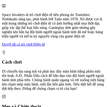
Space Invaders là trò chơi điện tử tiên phong do Tomohiro
Nishikado sáng tạo, phát hành bởi Taito năm 1978. Nó được coi là
một trong những trò chơi điện tử có ảnh hưởng nhất mọi thời đại,
giúp xác lập thể loại bắn súng. Gameplay đơn giản nhưng gây
nghiện khi bắn hạ đội hình người ngoài hành tinh đã mê hoặc hàng
triệu người và mở ra kỷ nguyên vàng của game điện tử.
Duyệt tất cả trò chơi Điện tử
Cách chơi
Di chuyển tàu sang trái và phải dọc đáy màn hình bằng phím mũi
tên hoặc A/D. Nhấn Dấu cách để bắn đạn vào đội hình người ngoài
hành tinh phía trên. Chúng hành quân ngang và rơi xuống một hàng
khi chạm mép màn hình, mỗi lần tiến gần hơn. Tiêu diệt hết để sang
đợt tiếp theo. Đừng để chúng chạm vị trí của bạn!
Mẹo và Chiến thuật