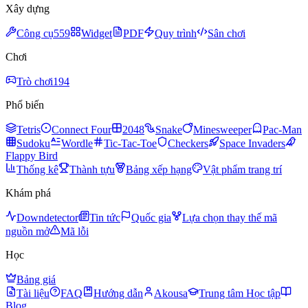
Xây dựng
Công cụ
559
Widget
PDF
Quy trình
Sân chơi
Chơi
Trò chơi
194
Phổ biến
Tetris
Connect Four
2048
Snake
Minesweeper
Pac-Man
Sudoku
Wordle
Tic-Tac-Toe
Checkers
Space Invaders
Flappy Bird
Thống kê
Thành tựu
Bảng xếp hạng
Vật phẩm trang trí
Khám phá
Downdetector
Tin tức
Quốc gia
Lựa chọn thay thế mã
nguồn mở
Mã lỗi
Học
Bảng giá
Tài liệu
FAQ
Hướng dẫn
Akousa
Trung tâm Học tập
Blog