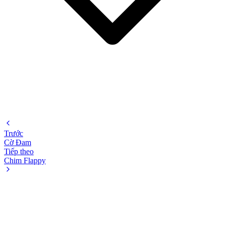
Trước
Cờ Đam
Tiếp theo
Chim Flappy