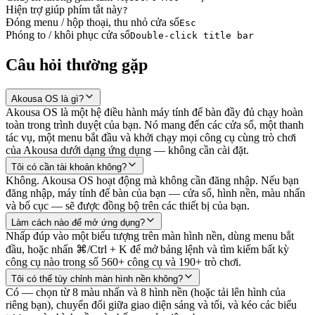
Hiện trợ giúp phím tắt này
?
Đóng menu / hộp thoại, thu nhỏ cửa sổ
Esc
Phóng to / khôi phục cửa sổ
Double-click title bar
Câu hỏi thường gặp
Akousa OS là gì?
Akousa OS là một hệ điều hành máy tính để bàn đầy đủ chạy hoàn
toàn trong trình duyệt của bạn. Nó mang đến các cửa sổ, một thanh
tác vụ, một menu bắt đầu và khởi chạy mọi công cụ cùng trò chơi
của Akousa dưới dạng ứng dụng — không cần cài đặt.
Tôi có cần tài khoản không?
Không. Akousa OS hoạt động mà không cần đăng nhập. Nếu bạn
đăng nhập, máy tính để bàn của bạn — cửa sổ, hình nền, màu nhấn
và bố cục — sẽ được đồng bộ trên các thiết bị của bạn.
Làm cách nào để mở ứng dụng?
Nhấp đúp vào một biểu tượng trên màn hình nền, dùng menu bắt
đầu, hoặc nhấn ⌘/Ctrl + K để mở bảng lệnh và tìm kiếm bất kỳ
công cụ nào trong số 560+ công cụ và 190+ trò chơi.
Tôi có thể tùy chỉnh màn hình nền không?
Có — chọn từ 8 màu nhấn và 8 hình nền (hoặc tải lên hình của
riêng bạn), chuyển đổi giữa giao diện sáng và tối, và kéo các biểu