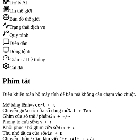
Trợ lý AI
Tin thế giới
Bản đồ thế giới
Trạng thái dịch vụ
Quy trình
Diễn đàn
Dòng lệnh
Giám sát hệ thống
Cài đặt
Phím tắt
Điều khiển toàn bộ máy tính để bàn mà không cần chạm vào chuột.
Mở bảng lệnh
⌘/Ctrl + K
Chuyển giữa các cửa sổ đang mở
Alt + Tab
Ghim cửa sổ trái / phải
Win + ←/→
Phóng to cửa sổ
Win + ↑
Khôi phục / bỏ ghim cửa sổ
Win + ↓
Thu nhỏ tất cả cửa sổ
Win + D
Chuyển không gian làm việc
Ctrl+Alt + ←/→