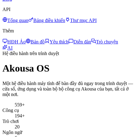
API
Tổng quan
Bảng điều khiển
Thư mục API
Thêm
HĐH Ảo
Bản đồ
Yêu thích
Diễn đàn
Trò chuyện
AI
Hệ điều hành trên trình duyệt
Akousa OS
Một hệ điều hành máy tính để bàn đầy đủ ngay trong trình duyệt —
cửa sổ, ứng dụng và toàn bộ bộ công cụ Akousa của bạn, tất cả ở
một nơi.
559+
Công cụ
194+
Trò chơi
20
Ngôn ngữ