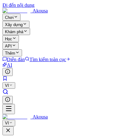
Đi đến nội dung
Akousa
Chơi
Xây dựng
Khám phá
Học
API
Thêm
Diễn đàn
Tìm kiếm toàn cục
AI
VI
Akousa
VI