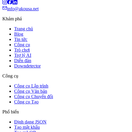
info@akousa.net
Khám phá
Trang chủ
Blog
Tin tức
Công cụ
Trò chơi
Trợ lý AI
Diễn đàn
Downdetector
Công cụ
Công cụ Lập trình
Công cụ Văn bản
Công cụ Chuyển đổi
Công cụ Tạo
Phổ biến
Định dạng JSON
Tạo mật khẩu