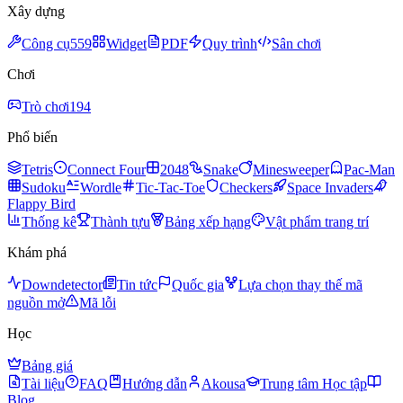
Xây dựng
Công cụ
559
Widget
PDF
Quy trình
Sân chơi
Chơi
Trò chơi
194
Phổ biến
Tetris
Connect Four
2048
Snake
Minesweeper
Pac-Man
Sudoku
Wordle
Tic-Tac-Toe
Checkers
Space Invaders
Flappy Bird
Thống kê
Thành tựu
Bảng xếp hạng
Vật phẩm trang trí
Khám phá
Downdetector
Tin tức
Quốc gia
Lựa chọn thay thế mã
nguồn mở
Mã lỗi
Học
Bảng giá
Tài liệu
FAQ
Hướng dẫn
Akousa
Trung tâm Học tập
Blog