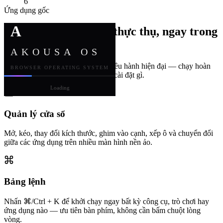
6
Ứng dụng gốc
A
Một máy tính để bàn thực thụ, ngay trong
trình duyệt
AKOUSA OS
Mọi thứ bạn mong đợi từ một hệ điều hành hiện đại — chạy hoàn
BROWSER OPERATING SYSTEM
toàn ở phía máy khách, không cần cài đặt gì.
Loading
Quản lý cửa sổ
Mở, kéo, thay đổi kích thước, ghim vào cạnh, xếp ô và chuyển đổi
giữa các ứng dụng trên nhiều màn hình nền ảo.
Bảng lệnh
Nhấn ⌘/Ctrl + K để khởi chạy ngay bất kỳ công cụ, trò chơi hay
ứng dụng nào — ưu tiên bàn phím, không cần bấm chuột lòng
vòng.