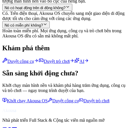
tượng màn hình nền vào bố cục của riêng bạn.
Nó có hoạt động trên di động không?
Có. Trên điện thoại, Akousa OS chuyển sang một giao diện di động
được tối ưu cho cảm ứng với cùng các ứng dụng.
Nó có miễn phí không?
Hoàn toàn miễn phí. Mọi ứng dụng, công cụ và trò chơi bên trong
Akousa OS đều có sẵn mà không mất phí.
Khám phá thêm
Duyệt công cụ
Duyệt trò chơi
AI
Sẵn sàng khởi động chưa?
Khởi chạy màn hình nền và khám phá hàng trăm ứng dụng, công cụ
và trò chơi — ngay trong trình duyệt của bạn.
Khởi chạy Akousa OS
Duyệt công cụ
Duyệt trò chơi
Akousa
Nhà phát triển Full Stack & Cộng tác viên mã nguồn mở