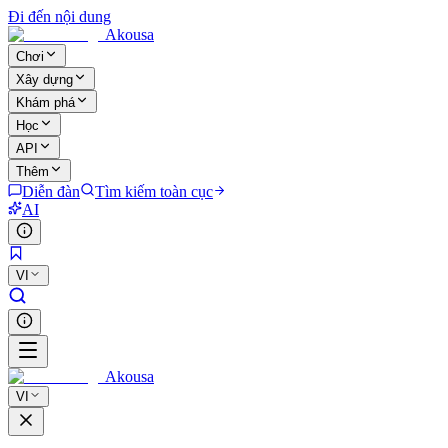
Đi đến nội dung
Akousa
Chơi
Xây dựng
Khám phá
Học
API
Thêm
Diễn đàn
Tìm kiếm toàn cục
AI
VI
Akousa
VI