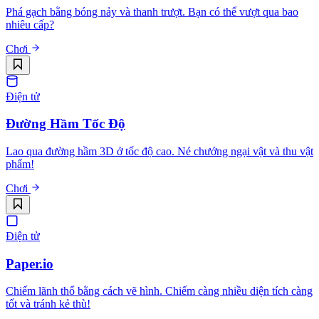
Phá gạch bằng bóng nảy và thanh trượt. Bạn có thể vượt qua bao
nhiêu cấp?
Chơi
Điện tử
Đường Hầm Tốc Độ
Lao qua đường hầm 3D ở tốc độ cao. Né chướng ngại vật và thu vật
phẩm!
Chơi
Điện tử
Paper.io
Chiếm lãnh thổ bằng cách vẽ hình. Chiếm càng nhiều diện tích càng
tốt và tránh kẻ thù!