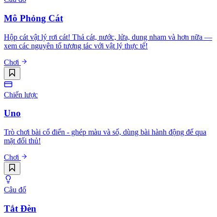
Mô Phỏng Cát
Hộp cát vật lý rơi cát! Thả cát, nước, lửa, dung nham và hơn nữa —
xem các nguyên tố tương tác với vật lý thực tế!
Chơi
Chiến lược
Uno
Trò chơi bài cổ điển - ghép màu và số, dùng bài hành động để qua
mặt đối thủ!
Chơi
Câu đố
Tắt Đèn