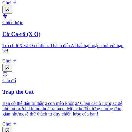
Chơi
Chiến lược
Cờ Ca-rô (X O)
Trò chơi X và O cổ điển. Thách đấu AI bất bại hoặc chơi với bạn
bè!
Chơi
Câu đố
Trap the Cat
Bạn có thể đấu trí thắng con mèo không? Chặn các ô lục giác để
nhốt nó trước khi nó thoát ra mép. Một câu đố tưởng chừng đơn
giản nhưng sẽ thử thách tư duy chiến lược của bạn!
Chơi