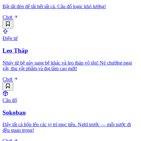
Bật tắt đèn để tắt hết tất cả. Câu đố logic khó lường!
Chơi
Điện tử
Leo Tháp
Nhảy từ bệ này sang bệ khác và leo tháp vô tận! Né chướng ngại
vật, thu vật phẩm và đạt tầm cao mới!
Chơi
Câu đố
Sokoban
Đẩy tất cả hộp lên các vị trí mục tiêu. Nghĩ trước — mỗi nước đi
đều quan trọng!
Chơi