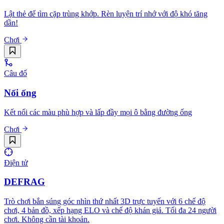
Lật thẻ để tìm cặp trùng khớp. Rèn luyện trí nhớ với độ khó tăng
dần!
Chơi
Câu đố
Nối ống
Kết nối các màu phù hợp và lấp đầy mọi ô bằng đường ống
Chơi
Điện tử
DEFRAG
Trò chơi bắn súng góc nhìn thứ nhất 3D trực tuyến với 6 chế độ
chơi, 4 bản đồ, xếp hạng ELO và chế độ khán giả. Tối đa 24 người
chơi. Không cần tài khoản.