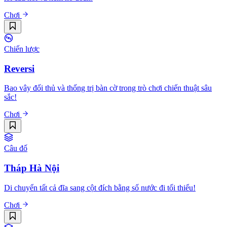
Chơi
Chiến lược
Reversi
Bao vây đối thủ và thống trị bàn cờ trong trò chơi chiến thuật sâu
sắc!
Chơi
Câu đố
Tháp Hà Nội
Di chuyển tất cả đĩa sang cột đích bằng số nước đi tối thiểu!
Chơi