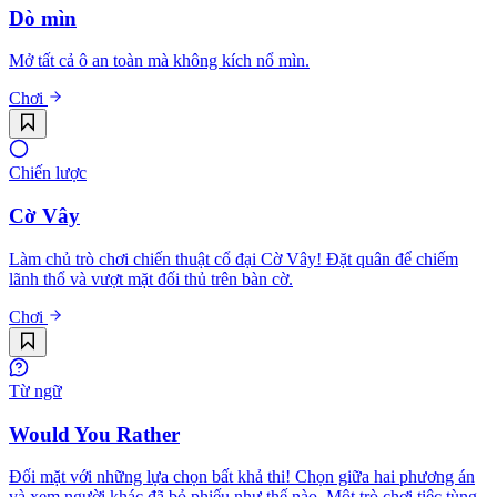
Dò mìn
Mở tất cả ô an toàn mà không kích nổ mìn.
Chơi
Chiến lược
Cờ Vây
Làm chủ trò chơi chiến thuật cổ đại Cờ Vây! Đặt quân để chiếm
lãnh thổ và vượt mặt đối thủ trên bàn cờ.
Chơi
Từ ngữ
Would You Rather
Đối mặt với những lựa chọn bất khả thi! Chọn giữa hai phương án
và xem người khác đã bỏ phiếu như thế nào. Một trò chơi tiệc tùng