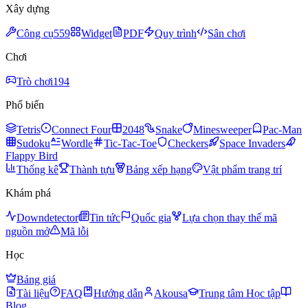
Xây dựng
Công cụ
559
Widget
PDF
Quy trình
Sân chơi
Chơi
Trò chơi
194
Phổ biến
Tetris
Connect Four
2048
Snake
Minesweeper
Pac-Man
Sudoku
Wordle
Tic-Tac-Toe
Checkers
Space Invaders
Flappy Bird
Thống kê
Thành tựu
Bảng xếp hạng
Vật phẩm trang trí
Khám phá
Downdetector
Tin tức
Quốc gia
Lựa chọn thay thế mã
nguồn mở
Mã lỗi
Học
Bảng giá
Tài liệu
FAQ
Hướng dẫn
Akousa
Trung tâm Học tập
Blog