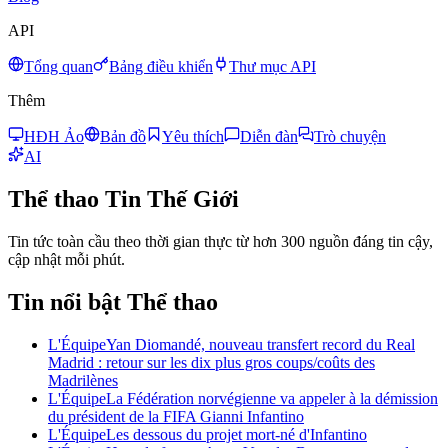
API
Tổng quan
Bảng điều khiển
Thư mục API
Thêm
HĐH Ảo
Bản đồ
Yêu thích
Diễn đàn
Trò chuyện
AI
Thể thao
Tin Thế Giới
Tin tức toàn cầu theo thời gian thực từ hơn 300 nguồn đáng tin cậy,
cập nhật mỗi phút.
Tin nổi bật Thể thao
L'Équipe
Yan Diomandé, nouveau transfert record du Real
Madrid : retour sur les dix plus gros coups/coûts des
Madrilènes
L'Équipe
La Fédération norvégienne va appeler à la démission
du président de la FIFA Gianni Infantino
L'Équipe
Les dessous du projet mort-né d'Infantino