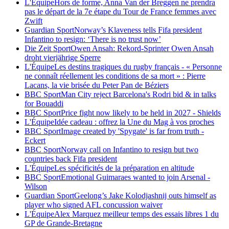
L'Équipe
Hors de forme, Anna Van der Breggen ne prendra
pas le départ de la 7e étape du Tour de France femmes avec
Zwift
Guardian Sport
Norway’s Klaveness tells Fifa president
Infantino to resign: ‘There is no trust now’
Die Zeit Sport
Owen Ansah: Rekord-Sprinter Owen Ansah
droht vierjährige Sperre
L'Équipe
Les destins tragiques du rugby français - « Personne
ne connaît réellement les conditions de sa mort » : Pierre
Lacans, la vie brisée du Peter Pan de Béziers
BBC Sport
Man City reject Barcelona's Rodri bid & in talks
for Bouaddi
BBC Sport
Price fight now likely to be held in 2027 - Shields
L'Équipe
Idée cadeau : offrez la Une du Mag à vos proches
BBC Sport
Image created by 'Spygate' is far from truth -
Eckert
BBC Sport
Norway call on Infantino to resign but two
countries back Fifa president
L'Équipe
Les spécificités de la préparation en altitude
BBC Sport
Emotional Guimaraes wanted to join Arsenal -
Wilson
Guardian Sport
Geelong’s Jake Kolodjashnij outs himself as
player who signed AFL concussion waiver
L'Équipe
Alex Marquez meilleur temps des essais libres 1 du
GP de Grande-Bretagne