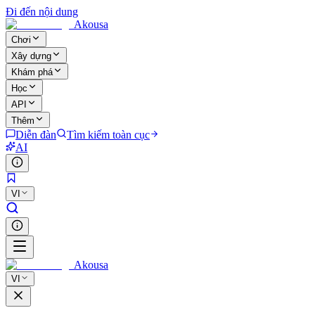
Đi đến nội dung
Akousa
Chơi
Xây dựng
Khám phá
Học
API
Thêm
Diễn đàn
Tìm kiếm toàn cục
AI
VI
Akousa
VI