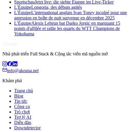
Sportschau
Jetzt live: die siebte Etappe im Live-Ticker
L'Équipe
Longoria, des débuts agités
L'Équipe
L'international anglais Ivan Toney inculpé pour une
agression en boîte de nuit survenue en décembre 2025
L'Équipe
Alexis Lebrun bat Darko Jorgic en marquant 15
points d'affilée et rallie les quarts du WTT Champions de
Yokohama
Akousa
Nhà phát triển Full Stack & Cộng tác viên mã nguồn mở
info@akousa.net
Khám phá
Trang chủ
Blog
Tin tức
Công cụ
Trò chơi
Trợ lý AI
Diễn đàn
Downdetector