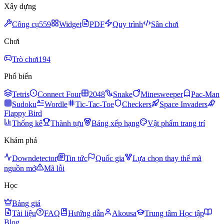
Xây dựng
Công cụ
559
Widget
PDF
Quy trình
Sân chơi
Chơi
Trò chơi
194
Phổ biến
Tetris
Connect Four
2048
Snake
Minesweeper
Pac-Man
Sudoku
Wordle
Tic-Tac-Toe
Checkers
Space Invaders
Flappy Bird
Thống kê
Thành tựu
Bảng xếp hạng
Vật phẩm trang trí
Khám phá
Downdetector
Tin tức
Quốc gia
Lựa chọn thay thế mã
nguồn mở
Mã lỗi
Học
Bảng giá
Tài liệu
FAQ
Hướng dẫn
Akousa
Trung tâm Học tập
Blog