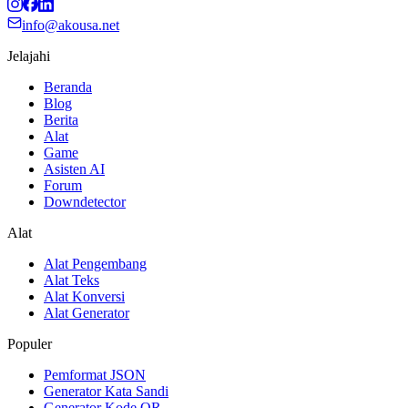
info@akousa.net
Jelajahi
Beranda
Blog
Berita
Alat
Game
Asisten AI
Forum
Downdetector
Alat
Alat Pengembang
Alat Teks
Alat Konversi
Alat Generator
Populer
Pemformat JSON
Generator Kata Sandi
Generator Kode QR