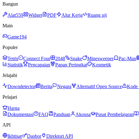
Bangun
Alat
559
Widget
PDF
Alur Kerja
Ruang uji
Main
Game
194
Populer
Tetris
Connect Four
2048
Snake
Minesweeper
Pac-Man
Statistik
Pencapaian
Papan Peringkat
Kosmetik
Jelajahi
Downdetector
Berita
Negara
Alternatif Open Source
Kode 
Pelajari
Harga
Dokumentasi
FAQ
Panduan
Akousa
Pusat Pembelajaran
API
Ikhtisar
Dasbor
Direktori API