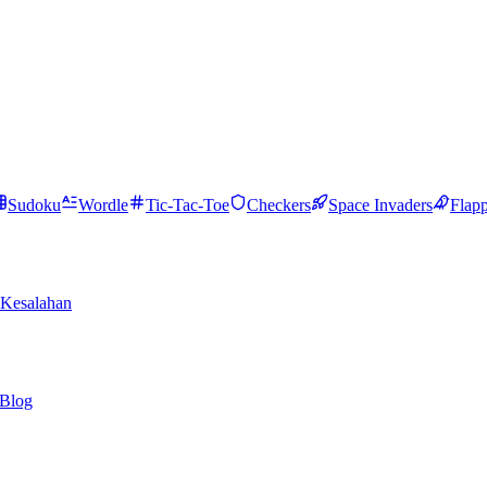
Sudoku
Wordle
Tic-Tac-Toe
Checkers
Space Invaders
Flap
Kesalahan
Blog