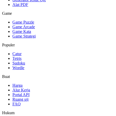
Alat PDF
Game
Game Puzzle
Game Arcade
Game Kata
Game Strategi
Populer
Catur
Tetris
Sudoku
Wordle
Buat
Harga
Alur Kerja
Portal API
Ruang uji
FAQ
Hukum