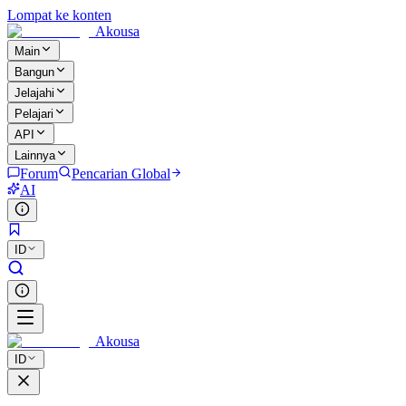
Lompat ke konten
Akousa
Main
Bangun
Jelajahi
Pelajari
API
Lainnya
Forum
Pencarian Global
AI
ID
Akousa
ID