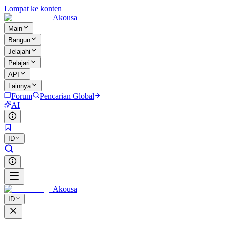
Lompat ke konten
Akousa
Main
Bangun
Jelajahi
Pelajari
API
Lainnya
Forum
Pencarian Global
AI
ID
Akousa
ID