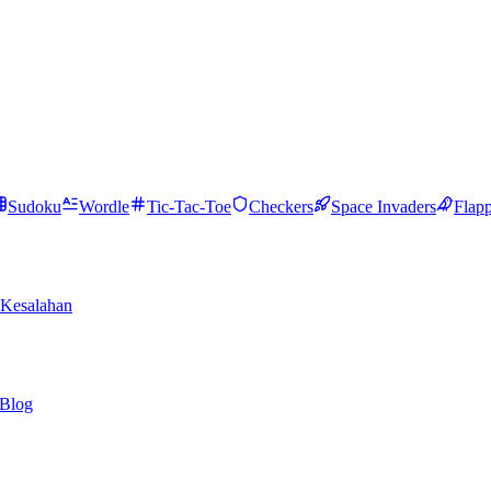
Sudoku
Wordle
Tic-Tac-Toe
Checkers
Space Invaders
Flap
Kesalahan
Blog