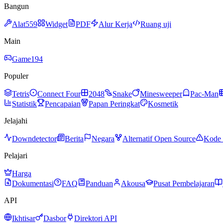
Bangun
Alat
559
Widget
PDF
Alur Kerja
Ruang uji
Main
Game
194
Populer
Tetris
Connect Four
2048
Snake
Minesweeper
Pac-Man
Statistik
Pencapaian
Papan Peringkat
Kosmetik
Jelajahi
Downdetector
Berita
Negara
Alternatif Open Source
Kode 
Pelajari
Harga
Dokumentasi
FAQ
Panduan
Akousa
Pusat Pembelajaran
API
Ikhtisar
Dasbor
Direktori API