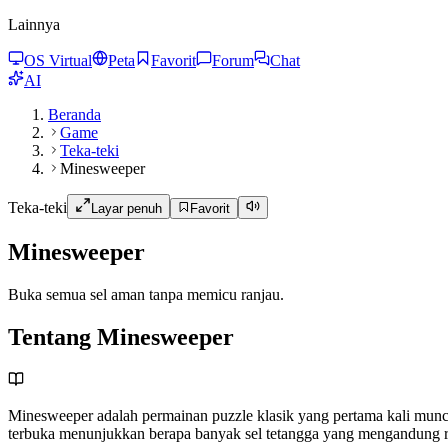
Lainnya
OS Virtual
Peta
Favorit
Forum
Chat
AI
Beranda
Game
Teka-teki
Minesweeper
Teka-teki
Layar penuh
Favorit
Minesweeper
Buka semua sel aman tanpa memicu ranjau.
Tentang Minesweeper
Minesweeper adalah permainan puzzle klasik yang pertama kali mun
terbuka menunjukkan berapa banyak sel tetangga yang mengandung r