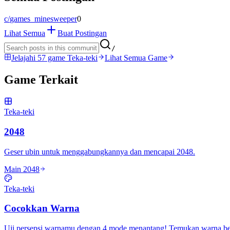
c/
games_minesweeper
0
Lihat Semua
Buat Postingan
/
Jelajahi 57 game Teka-teki
Lihat Semua Game
Game Terkait
Teka-teki
2048
Geser ubin untuk menggabungkannya dan mencapai 2048.
Main 2048
Teka-teki
Cocokkan Warna
Uji persepsi warnamu dengan 4 mode menantang! Temukan warna berb