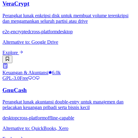
VeraCrypt
Perangkat lunak enkripsi disk untuk membuat volume terenkripsi
dan mengamankan seluruh partisi atau drive
e2e-encrypted
cross-platform
desktop
Alternative to
:
Google Drive
Explore
Keuangan & Akuntansi
6.0k
GPL-3.0
Free
GnuCash
Perangkat lunak akuntansi double-entry untuk manajemen dan
pelacakan keuangan pribadi serta bisnis kecil
desktop
cross-platform
offline-capable
Alternative to
:
QuickBooks, Xero