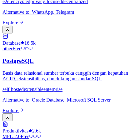
e2e-encrypted
privacy-focused
decentralized
Alternative to
:
WhatsApp, Telegram
Explore
Database
16.5k
other
Free
PostgreSQL
Basis data relasional sumber terbuka canggih dengan kepatuhan
ACID, ekstensibilitas, dan dukungan standar SQL
self-hosted
extensible
enterprise
Alternative to
:
Oracle Database, Microsoft SQL Server
Explore
Produktivitas
2.6k
MPL-2.0
Free