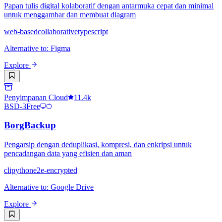
Papan tulis digital kolaboratif dengan antarmuka cepat dan minimal
untuk menggambar dan membuat diagram
web-based
collaborative
typescript
Alternative to
:
Figma
Explore
Penyimpanan Cloud
11.4k
BSD-3
Free
BorgBackup
Pengarsip dengan deduplikasi, kompresi, dan enkripsi untuk
pencadangan data yang efisien dan aman
cli
python
e2e-encrypted
Alternative to
:
Google Drive
Explore