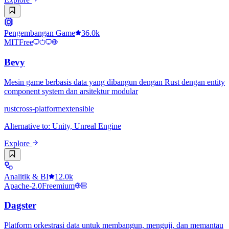
Pengembangan Game
36.0k
MIT
Free
Bevy
Mesin game berbasis data yang dibangun dengan Rust dengan entity
component system dan arsitektur modular
rust
cross-platform
extensible
Alternative to
:
Unity, Unreal Engine
Explore
Analitik & BI
12.0k
Apache-2.0
Freemium
Dagster
Platform orkestrasi data untuk membangun, menguji, dan memantau