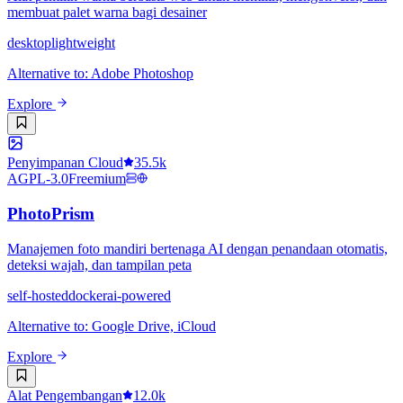
membuat palet warna bagi desainer
desktop
lightweight
Alternative to
:
Adobe Photoshop
Explore
Penyimpanan Cloud
35.5k
AGPL-3.0
Freemium
PhotoPrism
Manajemen foto mandiri bertenaga AI dengan penandaan otomatis,
deteksi wajah, dan tampilan peta
self-hosted
docker
ai-powered
Alternative to
:
Google Drive, iCloud
Explore
Alat Pengembangan
12.0k