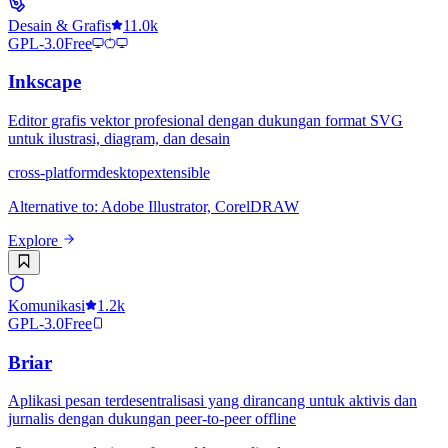
Desain & Grafis
11.0k
GPL-3.0
Free
Inkscape
Editor grafis vektor profesional dengan dukungan format SVG
untuk ilustrasi, diagram, dan desain
cross-platform
desktop
extensible
Alternative to
:
Adobe Illustrator, CorelDRAW
Explore
Komunikasi
1.2k
GPL-3.0
Free
Briar
Aplikasi pesan terdesentralisasi yang dirancang untuk aktivis dan
jurnalis dengan dukungan peer-to-peer offline