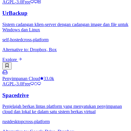
AGPL-3.0
Free
UrBackup
Sistem cadangan klien-server dengan cadangan image dan file untuk
Windows dan Linux
self-hosted
cross-platform
Alternative to
:
Dropbox, Box
Explore
Penyimpanan Cloud
33.0k
AGPL-3.0
Free
Spacedrive
Penjelajah berkas lintas platform yang menyatukan penyimpanan
cloud dan lokal ke dalam satu sistem berkas virtual
rust
desktop
cross-platform