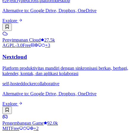
e2e-encrypted
cross-platform
desktop
Alternative to
:
Google Drive, Dropbox, OneDrive
Explore
Penyimpanan Cloud
27.5k
AGPL-3.0
Free
+
3
Nextcloud
Platform produktivitas mandiri dengan sinkronisasi berkas, berbagi,
kalender, kontak, dan aplikasi kolaborasi
self-hosted
docker
collaborative
Alternative to
:
Google Drive, Dropbox, OneDrive
Explore
Pengembangan Game
92.0k
MIT
Free
+
2