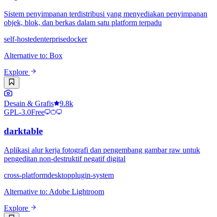
Sistem penyimpanan terdistribusi yang menyediakan penyimpanan
objek, blok, dan berkas dalam satu platform terpadu
self-hosted
enterprise
docker
Alternative to
:
Box
Explore
Desain & Grafis
9.8k
GPL-3.0
Free
darktable
Aplikasi alur kerja fotografi dan pengembang gambar raw untuk
pengeditan non-destruktif negatif digital
cross-platform
desktop
plugin-system
Alternative to
:
Adobe Lightroom
Explore