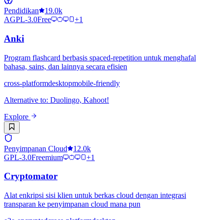
Pendidikan
19.0k
AGPL-3.0
Free
+
1
Anki
Program flashcard berbasis spaced-repetition untuk menghafal
bahasa, sains, dan lainnya secara efisien
cross-platform
desktop
mobile-friendly
Alternative to
:
Duolingo, Kahoot!
Explore
Penyimpanan Cloud
12.0k
GPL-3.0
Freemium
+
1
Cryptomator
Alat enkripsi sisi klien untuk berkas cloud dengan integrasi
transparan ke penyimpanan cloud mana pun