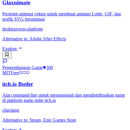
Glaxnimate
Program animasi vektor untuk membuat animasi Lottie, GIF, dan
grafik SVG beranimasi
desktop
cross-platform
Alternative to
:
Adobe After Effects
Explore
Pengembangan Game
300
MIT
Free
itch.io Butler
Alat command-line untuk mengunggah dan mendistribusikan game
di platform game indie itch.io
cli
golang
Alternative to
:
Steam, Epic Games Store
Explore