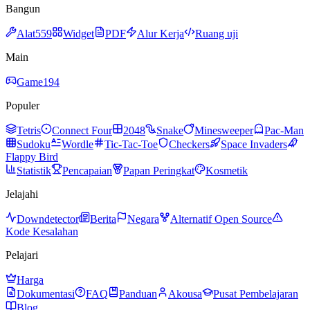
Bangun
Alat
559
Widget
PDF
Alur Kerja
Ruang uji
Main
Game
194
Populer
Tetris
Connect Four
2048
Snake
Minesweeper
Pac-Man
Sudoku
Wordle
Tic-Tac-Toe
Checkers
Space Invaders
Flappy Bird
Statistik
Pencapaian
Papan Peringkat
Kosmetik
Jelajahi
Downdetector
Berita
Negara
Alternatif Open Source
Kode Kesalahan
Pelajari
Harga
Dokumentasi
FAQ
Panduan
Akousa
Pusat Pembelajaran
Blog