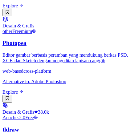
Explore
Desain & Grafis
other
Freemium
Photopea
Editor gambar berbasis peramban yang mendukung berkas PSD,
XCF, dan Sketch dengan pengeditan lapisan canggih
web-based
cross-platform
Alternative to
:
Adobe Photoshop
Explore
Desain & Grafis
38.0k
Apache-2.0
Free
tldraw