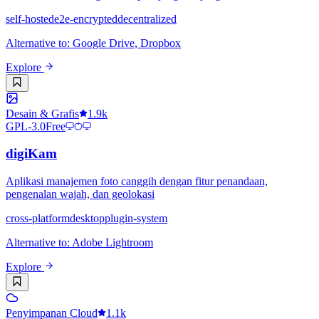
self-hosted
e2e-encrypted
decentralized
Alternative to
:
Google Drive, Dropbox
Explore
Desain & Grafis
1.9k
GPL-3.0
Free
digiKam
Aplikasi manajemen foto canggih dengan fitur penandaan,
pengenalan wajah, dan geolokasi
cross-platform
desktop
plugin-system
Alternative to
:
Adobe Lightroom
Explore
Penyimpanan Cloud
1.1k