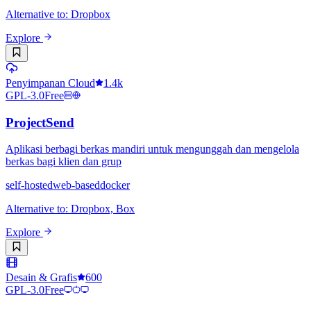
Alternative to
:
Dropbox
Explore
Penyimpanan Cloud
1.4k
GPL-3.0
Free
ProjectSend
Aplikasi berbagi berkas mandiri untuk mengunggah dan mengelola
berkas bagi klien dan grup
self-hosted
web-based
docker
Alternative to
:
Dropbox, Box
Explore
Desain & Grafis
600
GPL-3.0
Free