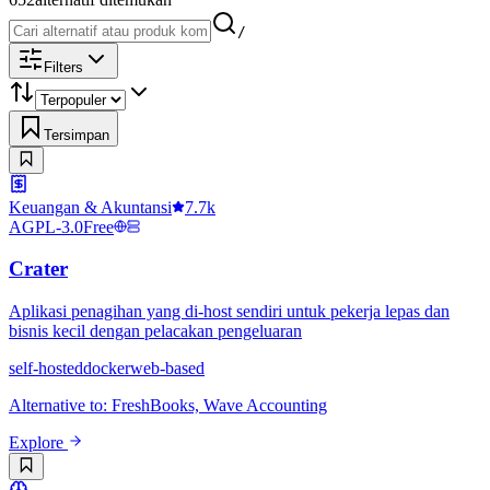
/
Filters
Tersimpan
Keuangan & Akuntansi
7.7k
AGPL-3.0
Free
Crater
Aplikasi penagihan yang di-host sendiri untuk pekerja lepas dan
bisnis kecil dengan pelacakan pengeluaran
self-hosted
docker
web-based
Alternative to
:
FreshBooks, Wave Accounting
Explore