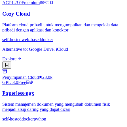
AGPL-3.0
Freemium
Cozy Cloud
Platform cloud pribadi untuk mengumpulkan dan mengelola data
pribadi dengan aplikasi dan konektor
self-hosted
web-based
docker
Alternative to
:
Google Drive, iCloud
Explore
Penyimpanan Cloud
23.0k
GPL-3.0
Free
Paperless-ngx
Sistem manajemen dokumen yang mengubah dokumen fisik
menjadi arsip daring yang dapat dicari
self-hosted
docker
python