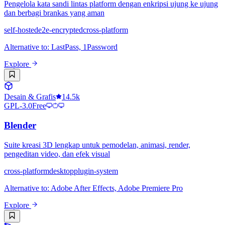
Pengelola kata sandi lintas platform dengan enkripsi ujung ke ujung
dan berbagi brankas yang aman
self-hosted
e2e-encrypted
cross-platform
Alternative to
:
LastPass, 1Password
Explore
Desain & Grafis
14.5k
GPL-3.0
Free
Blender
Suite kreasi 3D lengkap untuk pemodelan, animasi, render,
pengeditan video, dan efek visual
cross-platform
desktop
plugin-system
Alternative to
:
Adobe After Effects, Adobe Premiere Pro
Explore