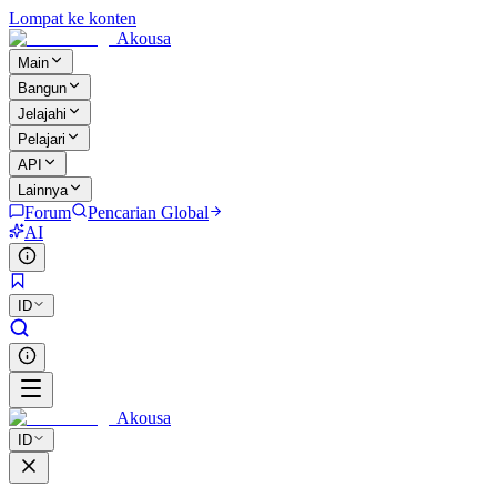
Lompat ke konten
Akousa
Main
Bangun
Jelajahi
Pelajari
API
Lainnya
Forum
Pencarian Global
AI
ID
Akousa
ID