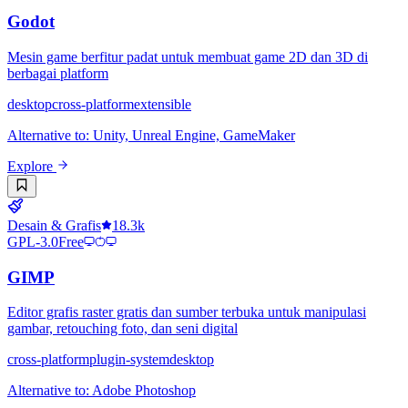
Godot
Mesin game berfitur padat untuk membuat game 2D dan 3D di
berbagai platform
desktop
cross-platform
extensible
Alternative to
:
Unity, Unreal Engine, GameMaker
Explore
Desain & Grafis
18.3k
GPL-3.0
Free
GIMP
Editor grafis raster gratis dan sumber terbuka untuk manipulasi
gambar, retouching foto, dan seni digital
cross-platform
plugin-system
desktop
Alternative to
:
Adobe Photoshop