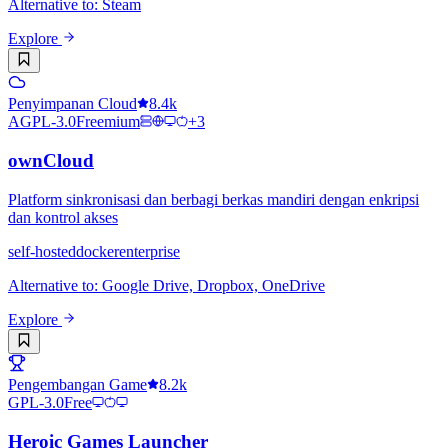
Alternative to
:
Steam
Explore
Penyimpanan Cloud
8.4k
AGPL-3.0
Freemium
+
3
ownCloud
Platform sinkronisasi dan berbagi berkas mandiri dengan enkripsi
dan kontrol akses
self-hosted
docker
enterprise
Alternative to
:
Google Drive, Dropbox, OneDrive
Explore
Pengembangan Game
8.2k
GPL-3.0
Free
Heroic Games Launcher