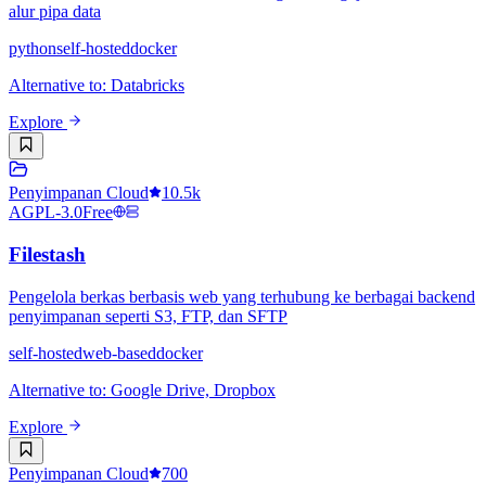
alur pipa data
python
self-hosted
docker
Alternative to
:
Databricks
Explore
Penyimpanan Cloud
10.5k
AGPL-3.0
Free
Filestash
Pengelola berkas berbasis web yang terhubung ke berbagai backend
penyimpanan seperti S3, FTP, dan SFTP
self-hosted
web-based
docker
Alternative to
:
Google Drive, Dropbox
Explore
Penyimpanan Cloud
700