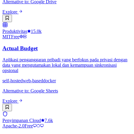
Alternative to
:
Google Drive
Explore
Produktivitas
15.0k
MIT
Free
Actual Budget
Aplikasi penganggaran pribadi yang berfokus pada privasi dengan
data yang mengutamakan lokal dan kemampuan sinkronisasi
opsional
self-hosted
web-based
docker
Alternative to
:
Google Sheets
Explore
Penyimpanan Cloud
7.6k
Apache-2.0
Free