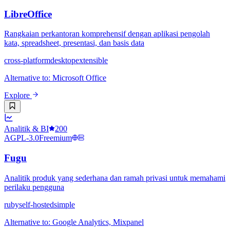
LibreOffice
Rangkaian perkantoran komprehensif dengan aplikasi pengolah
kata, spreadsheet, presentasi, dan basis data
cross-platform
desktop
extensible
Alternative to
:
Microsoft Office
Explore
Analitik & BI
200
AGPL-3.0
Freemium
Fugu
Analitik produk yang sederhana dan ramah privasi untuk memahami
perilaku pengguna
ruby
self-hosted
simple
Alternative to
:
Google Analytics, Mixpanel