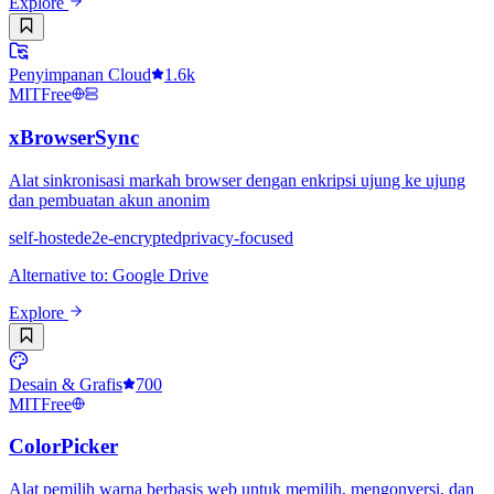
Explore
Penyimpanan Cloud
1.6k
MIT
Free
xBrowserSync
Alat sinkronisasi markah browser dengan enkripsi ujung ke ujung
dan pembuatan akun anonim
self-hosted
e2e-encrypted
privacy-focused
Alternative to
:
Google Drive
Explore
Desain & Grafis
700
MIT
Free
ColorPicker
Alat pemilih warna berbasis web untuk memilih, mengonversi, dan