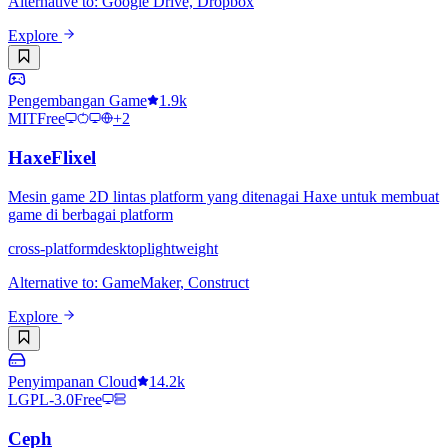
Alternative to
:
Google Drive, Dropbox
Explore
Pengembangan Game
1.9k
MIT
Free
+
2
HaxeFlixel
Mesin game 2D lintas platform yang ditenagai Haxe untuk membuat
game di berbagai platform
cross-platform
desktop
lightweight
Alternative to
:
GameMaker, Construct
Explore
Penyimpanan Cloud
14.2k
LGPL-3.0
Free
Ceph