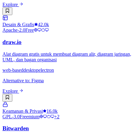
Explore
Desain & Grafis
42.0k
Apache-2.0
Free
draw.io
Alat diagram gratis untuk membuat diagram alir, diagram jaringan,
UML, dan bagan organisasi
web-based
desktop
electron
Alternative to
:
Figma
Explore
Keamanan & Privasi
16.0k
GPL-3.0
Freemium
+
2
Bitwarden