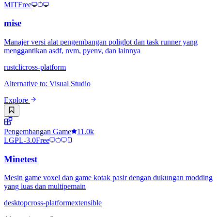
MIT
Free
mise
Manajer versi alat pengembangan poliglot dan task runner yang
menggantikan asdf, nvm, pyenv, dan lainnya
rust
cli
cross-platform
Alternative to
:
Visual Studio
Explore
Pengembangan Game
11.0k
LGPL-3.0
Free
Minetest
Mesin game voxel dan game kotak pasir dengan dukungan modding
yang luas dan multipemain
desktop
cross-platform
extensible