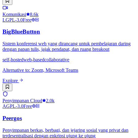
Komunikasi
8.6k
LGPL-3.0
Free
BigBlueButton
Sistem konferensi web yang dirancang untuk pembelajaran daring
dengan papan tulis, jajak pendapat, dan ruang breakout
self-hosted
web-based
collaborative
Alternative to
:
Zoom, Microsoft Teams
Explore
Penyimpanan Cloud
2.0k
AGPL-3.0
Free
Peergos
Penyimpanan berkas, berbagi, dan jejaring sosial yang privat dan
terdesentralisasi dengan enkripsi ujung ke ujung