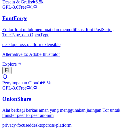
Desain & Grafis
6.5k
GPL-3.0
Free
FontForge
Editor font untuk membuat dan memodifikasi font PostScript,
TrueType, dan OpenType
desktop
cross-platform
extensible
Alternative to
:
Adobe Illustrator
Explore
Penyimpanan Cloud
6.5k
GPL-3.0
Free
OnionShare
Alat berbagi berkas aman yang menggunakan jaringan Tor untuk
transfer peer-to-peer anonim
privacy-focused
desktop
cross-platform