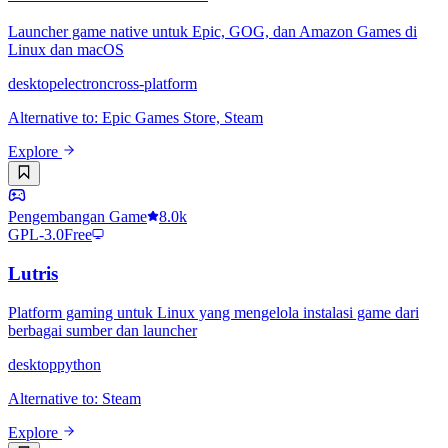
Launcher game native untuk Epic, GOG, dan Amazon Games di
Linux dan macOS
desktop
electron
cross-platform
Alternative to
:
Epic Games Store, Steam
Explore
Pengembangan Game
8.0k
GPL-3.0
Free
Lutris
Platform gaming untuk Linux yang mengelola instalasi game dari
berbagai sumber dan launcher
desktop
python
Alternative to
:
Steam
Explore