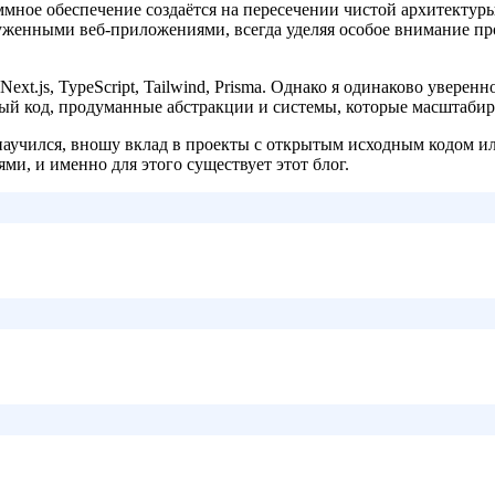
аммное обеспечение создаётся на пересечении чистой архитектуры
уженными веб-приложениями, всегда уделяя особое внимание пр
xt.js, TypeScript, Tailwind, Prisma. Однако я одинаково уверенно
сный код, продуманные абстракции и системы, которые масштаби
 научился, вношу вклад в проекты с открытым исходным кодом и
ми, и именно для этого существует этот блог.