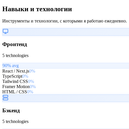
Навыки и технологии
Инструменты и технологии, с которыми я работаю ежедневно.
Фронтенд
5
technologies
90
% avg
React / Next.js
0%
TypeScript
0%
Tailwind CSS
0%
Framer Motion
0%
HTML / CSS
0%
Бэкенд
5
technologies