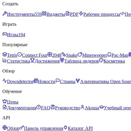
Создать
Инструменты
559
Виджеты
PDF
Рабочие процессы
Пе
Играть
Игры
194
Популярные
Tetris
Connect Four
2048
Snake
Minesweeper
Pac-Man
Статистика
Достижения
Таблица лидеров
Косметика
Обзор
Downdetector
Новости
Страны
Альтернативы Open Sour
Обучение
Цены
Документация
FAQ
Руководство
Akousa
Учебный цен
API
Обзор
Панель управления
Каталог API