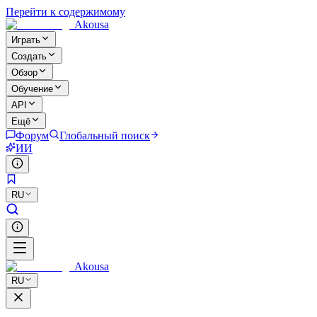
Перейти к содержимому
Akousa
Играть
Создать
Обзор
Обучение
API
Ещё
Форум
Глобальный поиск
ИИ
RU
Akousa
RU