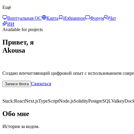
Ещё
Виртуальная ОС
Карта
Избранное
Форум
Чат
ИИ
Available for projects
Привет, я
Akousa
Создаю впечатляющий цифровой опыт с использованием совре
Связаться
Записи блога
7+
Years Exp.
50+
Projects
Stack:
React
Next.js
TypeScript
Node.js
Solidity
PostgreSQL
Valkey
Dock
Обо мне
История за кодом.