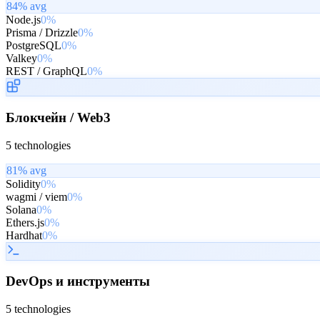
84
% avg
Node.js
0%
Prisma / Drizzle
0%
PostgreSQL
0%
Valkey
0%
REST / GraphQL
0%
Блокчейн / Web3
5
technologies
81
% avg
Solidity
0%
wagmi / viem
0%
Solana
0%
Ethers.js
0%
Hardhat
0%
DevOps и инструменты
5
technologies