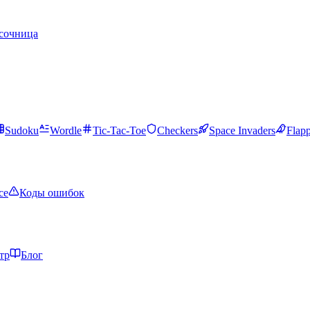
сочница
Sudoku
Wordle
Tic-Tac-Toe
Checkers
Space Invaders
Flap
ce
Коды ошибок
тр
Блог