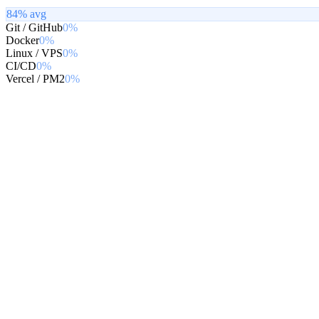
84
% avg
Git / GitHub
0%
Docker
0%
Linux / VPS
0%
CI/CD
0%
Vercel / PM2
0%