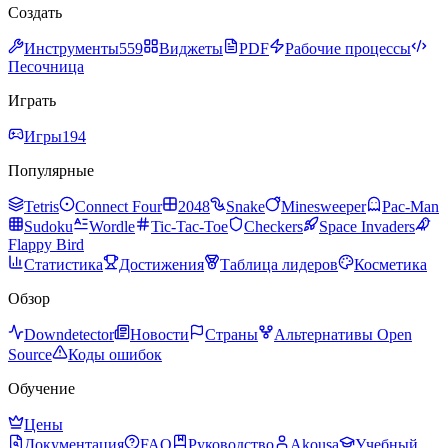
Создать
Инструменты
559
Виджеты
PDF
Рабочие процессы
Песочница
Играть
Игры
194
Популярные
Tetris
Connect Four
2048
Snake
Minesweeper
Pac-Man
Sudoku
Wordle
Tic-Tac-Toe
Checkers
Space Invaders
Flappy Bird
Статистика
Достижения
Таблица лидеров
Косметика
Обзор
Downdetector
Новости
Страны
Альтернативы Open
Source
Коды ошибок
Обучение
Цены
Документация
FAQ
Руководство
Akousa
Учебный