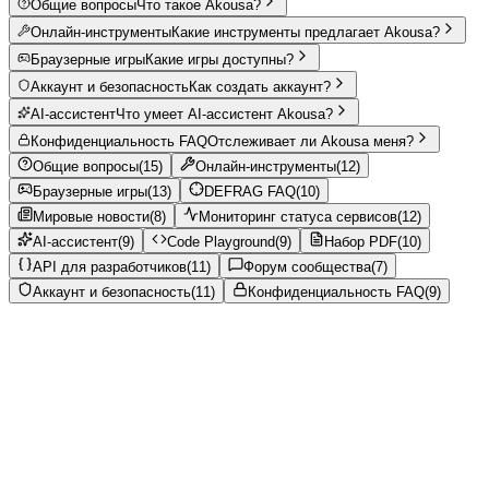
Общие вопросы
Что такое Akousa?
Онлайн-инструменты
Какие инструменты предлагает Akousa?
Браузерные игры
Какие игры доступны?
Аккаунт и безопасность
Как создать аккаунт?
AI-ассистент
Что умеет AI-ассистент Akousa?
Конфиденциальность FAQ
Отслеживает ли Akousa меня?
Общие вопросы
(
15
)
Онлайн-инструменты
(
12
)
Браузерные игры
(
13
)
DEFRAG FAQ
(
10
)
Мировые новости
(
8
)
Мониторинг статуса сервисов
(
12
)
AI-ассистент
(
9
)
Code Playground
(
9
)
Набор PDF
(
10
)
API для разработчиков
(
11
)
Форум сообщества
(
7
)
Аккаунт и безопасность
(
11
)
Конфиденциальность FAQ
(
9
)
Общие вопросы
0
/
15
Часто задаваемые вопросы об Akousa