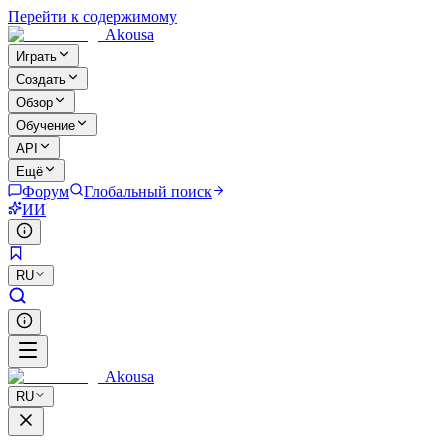
Перейти к содержимому
Akousa
Играть
Создать
Обзор
Обучение
API
Ещё
Форум
Глобальный поиск
ИИ
RU
Akousa
RU