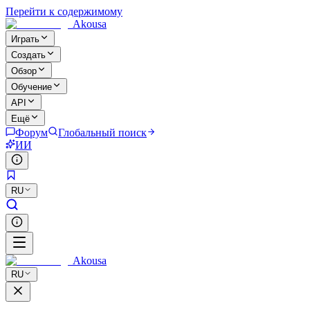
Перейти к содержимому
Akousa
Играть
Создать
Обзор
Обучение
API
Ещё
Форум
Глобальный поиск
ИИ
RU
Akousa
RU