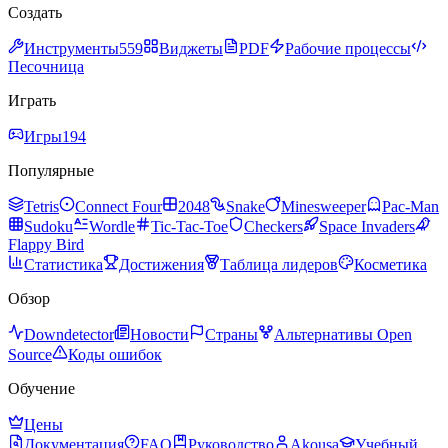
Создать
Инструменты
559
Виджеты
PDF
Рабочие процессы
Песочница
Играть
Игры
194
Популярные
Tetris
Connect Four
2048
Snake
Minesweeper
Pac-Man
Sudoku
Wordle
Tic-Tac-Toe
Checkers
Space Invaders
Flappy Bird
Статистика
Достижения
Таблица лидеров
Косметика
Обзор
Downdetector
Новости
Страны
Альтернативы Open
Source
Коды ошибок
Обучение
Цены
Документация
FAQ
Руководство
Akousa
Учебный