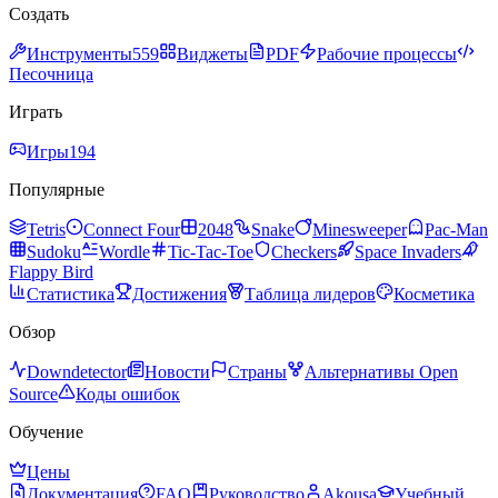
Создать
Инструменты
559
Виджеты
PDF
Рабочие процессы
Песочница
Играть
Игры
194
Популярные
Tetris
Connect Four
2048
Snake
Minesweeper
Pac-Man
Sudoku
Wordle
Tic-Tac-Toe
Checkers
Space Invaders
Flappy Bird
Статистика
Достижения
Таблица лидеров
Косметика
Обзор
Downdetector
Новости
Страны
Альтернативы Open
Source
Коды ошибок
Обучение
Цены
Документация
FAQ
Руководство
Akousa
Учебный