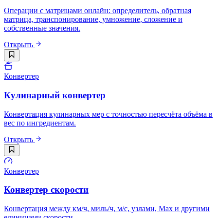
Операции с матрицами онлайн: определитель, обратная
матрица, транспонирование, умножение, сложение и
собственные значения.
Открыть
Конвертер
Кулинарный конвертер
Конвертация кулинарных мер с точностью пересчёта объёма в
вес по ингредиентам.
Открыть
Конвертер
Конвертер скорости
Конвертация между км/ч, миль/ч, м/с, узлами, Мах и другими
единицами скорости.