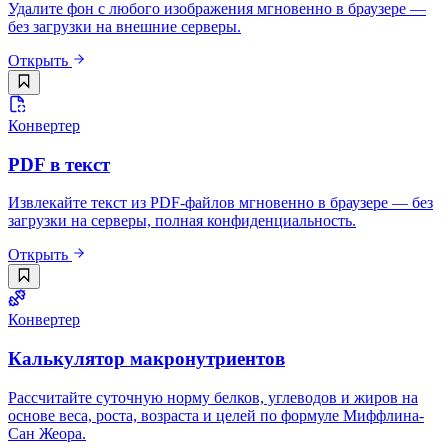
Удалите фон с любого изображения мгновенно в браузере —
без загрузки на внешние серверы.
Открыть
Конвертер
PDF в текст
Извлекайте текст из PDF-файлов мгновенно в браузере — без
загрузки на серверы, полная конфиденциальность.
Открыть
Конвертер
Калькулятор макронутриентов
Рассчитайте суточную норму белков, углеводов и жиров на
основе веса, роста, возраста и целей по формуле Миффлина-
Сан Жеора.