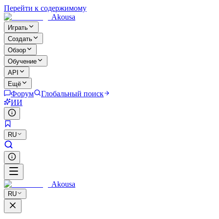
Перейти к содержимому
Akousa
Играть
Создать
Обзор
Обучение
API
Ещё
Форум
Глобальный поиск
ИИ
RU
Akousa
RU