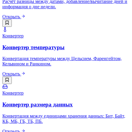
Расчёт разницы между датами, добавление/вычитание дней и
информация о дне недели.
Открыть
Конвертер
Конвертер температуры
Конвертация температуры между Цельсием, Фаренгейтом,
Кельвином и Ранкином.
Открыть
Конвертер
Конвертер размера данных
Конвертация между единицами хранения данных: Бит, Байт,
КБ, МБ, ГБ, ТБ, ПБ.
Открыть