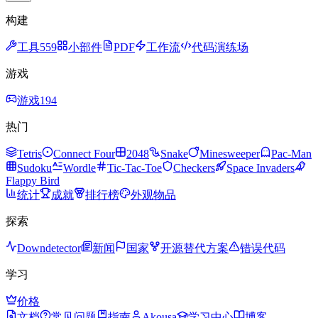
构建
工具
559
小部件
PDF
工作流
代码演练场
游戏
游戏
194
热门
Tetris
Connect Four
2048
Snake
Minesweeper
Pac-Man
Sudoku
Wordle
Tic-Tac-Toe
Checkers
Space Invaders
Flappy Bird
统计
成就
排行榜
外观物品
探索
Downdetector
新闻
国家
开源替代方案
错误代码
学习
价格
文档
常见问题
指南
Akousa
学习中心
博客