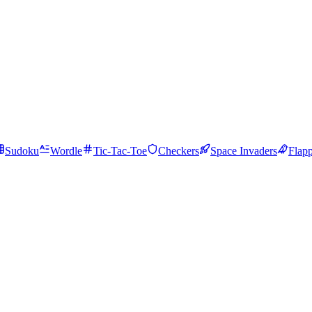
Sudoku
Wordle
Tic-Tac-Toe
Checkers
Space Invaders
Flap