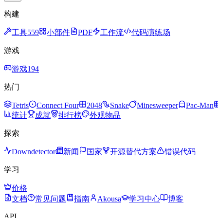
构建
工具
559
小部件
PDF
工作流
代码演练场
游戏
游戏
194
热门
Tetris
Connect Four
2048
Snake
Minesweeper
Pac-Man
统计
成就
排行榜
外观物品
探索
Downdetector
新闻
国家
开源替代方案
错误代码
学习
价格
文档
常见问题
指南
Akousa
学习中心
博客
API