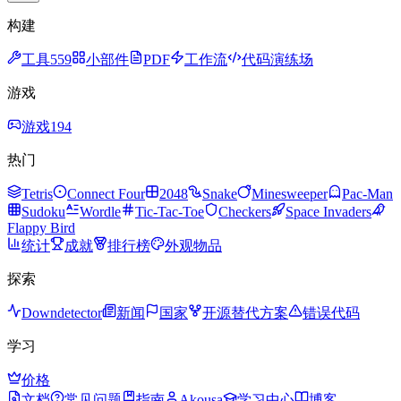
构建
工具
559
小部件
PDF
工作流
代码演练场
游戏
游戏
194
热门
Tetris
Connect Four
2048
Snake
Minesweeper
Pac-Man
Sudoku
Wordle
Tic-Tac-Toe
Checkers
Space Invaders
Flappy Bird
统计
成就
排行榜
外观物品
探索
Downdetector
新闻
国家
开源替代方案
错误代码
学习
价格
文档
常见问题
指南
Akousa
学习中心
博客