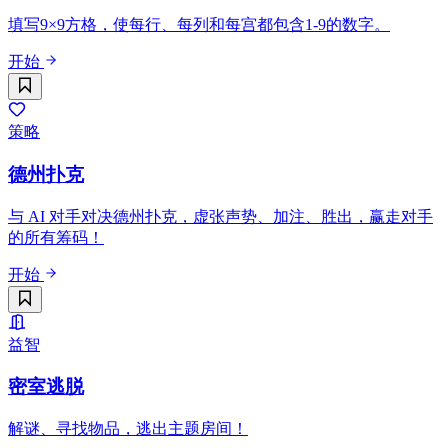
填写9×9方格，使每行、每列和每宫都包含1-9的数字。
开始
策略
德州扑克
与 AI 对手对决德州扑克，虚张声势、加注、胜出，赢走对手
的所有筹码！
开始
益智
密室逃脱
解谜、寻找物品，逃出主题房间！