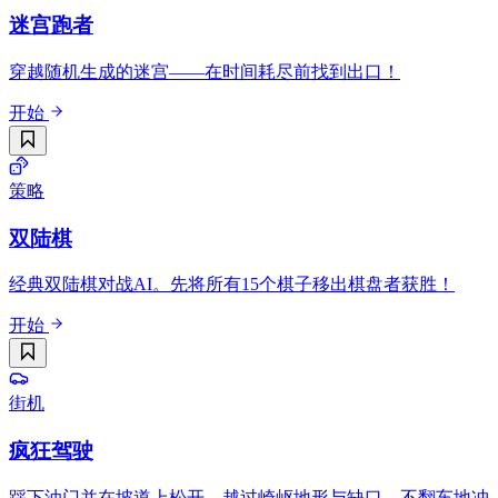
迷宫跑者
穿越随机生成的迷宫——在时间耗尽前找到出口！
开始
策略
双陆棋
经典双陆棋对战AI。先将所有15个棋子移出棋盘者获胜！
开始
街机
疯狂驾驶
踩下油门并在坡道上松开，越过崎岖地形与缺口，不翻车地冲