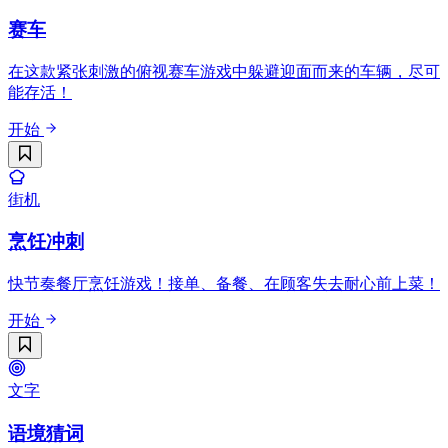
赛车
在这款紧张刺激的俯视赛车游戏中躲避迎面而来的车辆，尽可
能存活！
开始
街机
烹饪冲刺
快节奏餐厅烹饪游戏！接单、备餐、在顾客失去耐心前上菜！
开始
文字
语境猜词