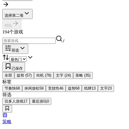
选择第二项
对比
194
个游戏
/
筛选
已保存
全部
益智
(
57
)
街机
(
78
)
文字
(
24
)
策略
(
35
)
标签
节奏快
68
休闲放松
59
竞技性
46
益智
68
纸牌
13
文字
23
筛选
仅多人游戏
17
最近游玩
0
策略