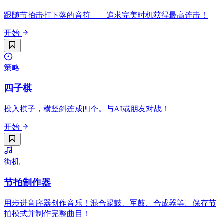
跟随节拍击打下落的音符——追求完美时机获得最高连击！
开始
策略
四子棋
投入棋子，横竖斜连成四个。与AI或朋友对战！
开始
街机
节拍制作器
用步进音序器创作音乐！混合踢鼓、军鼓、合成器等。保存节
拍模式并制作完整曲目！