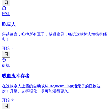
街机
吃豆人
穿越迷宫，吃掉所有豆子，躲避幽灵，畅玩这款标志性街机经
典！
开始
街机
吸血鬼幸存者
在这款令人上瘾的自动战斗 Roguelite 中存活无尽的怪物波
次！升级、选择强化，尽可能活得更久。
开始