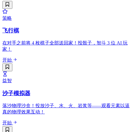
策略
飞行棋
在对手之前将 4 枚棋子全部送回家！投骰子，智斗 3 位 AI 玩
家！
开始
益智
沙子模拟器
落沙物理沙盒！投放沙子、水、火、岩浆等——观看元素以逼
真的物理效果互动！
开始