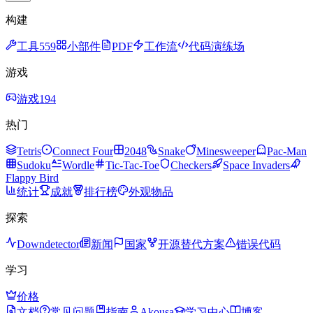
构建
工具
559
小部件
PDF
工作流
代码演练场
游戏
游戏
194
热门
Tetris
Connect Four
2048
Snake
Minesweeper
Pac-Man
Sudoku
Wordle
Tic-Tac-Toe
Checkers
Space Invaders
Flappy Bird
统计
成就
排行榜
外观物品
探索
Downdetector
新闻
国家
开源替代方案
错误代码
学习
价格
文档
常见问题
指南
Akousa
学习中心
博客