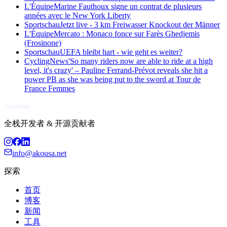
L'Équipe
Marine Fauthoux signe un contrat de plusieurs
années avec le New York Liberty
Sportschau
Jetzt live - 3 km Freiwasser Knockout der Männer
L'Équipe
Mercato : Monaco fonce sur Farès Ghedjemis
(Frosinone)
Sportschau
UEFA bleibt hart - wie geht es weiter?
CyclingNews
'So many riders now are able to ride at a high
level, it's crazy' – Pauline Ferrand-Prévot reveals she hit a
power PB as she was being put to the sword at Tour de
France Femmes
Akousa
全栈开发者 & 开源贡献者
info@akousa.net
探索
首页
博客
新闻
工具