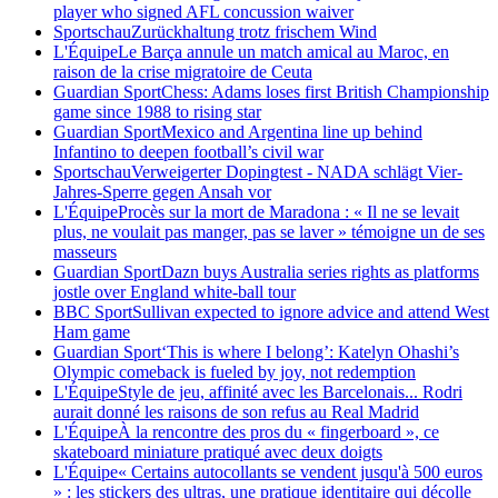
player who signed AFL concussion waiver
Sportschau
Zurückhaltung trotz frischem Wind
L'Équipe
Le Barça annule un match amical au Maroc, en
raison de la crise migratoire de Ceuta
Guardian Sport
Chess: Adams loses first British Championship
game since 1988 to rising star
Guardian Sport
Mexico and Argentina line up behind
Infantino to deepen football’s civil war
Sportschau
Verweigerter Dopingtest - NADA schlägt Vier-
Jahres-Sperre gegen Ansah vor
L'Équipe
Procès sur la mort de Maradona : « Il ne se levait
plus, ne voulait pas manger, pas se laver » témoigne un de ses
masseurs
Guardian Sport
Dazn buys Australia series rights as platforms
jostle over England white-ball tour
BBC Sport
Sullivan expected to ignore advice and attend West
Ham game
Guardian Sport
‘This is where I belong’: Katelyn Ohashi’s
Olympic comeback is fueled by joy, not redemption
L'Équipe
Style de jeu, affinité avec les Barcelonais... Rodri
aurait donné les raisons de son refus au Real Madrid
L'Équipe
À la rencontre des pros du « fingerboard », ce
skateboard miniature pratiqué avec deux doigts
L'Équipe
« Certains autocollants se vendent jusqu'à 500 euros
» : les stickers des ultras, une pratique identitaire qui décolle