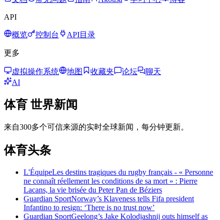
API
概览
控制台
API目录
更多
虚拟操作系统
地图
收藏夹
论坛
聊天
AI
体育
世界新闻
来自300多个可信来源的实时全球新闻，每分钟更新。
体育头条
L'Équipe
Les destins tragiques du rugby français - « Personne
ne connaît réellement les conditions de sa mort » : Pierre
Lacans, la vie brisée du Peter Pan de Béziers
Guardian Sport
Norway’s Klaveness tells Fifa president
Infantino to resign: ‘There is no trust now’
Guardian Sport
Geelong’s Jake Kolodjashnij outs himself as