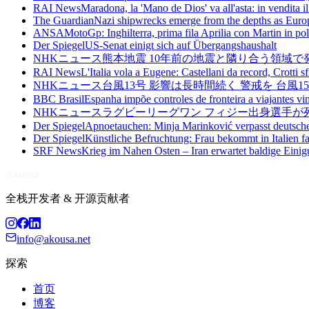
RAI News
Maradona, la 'Mano de Dios' va all'asta: in vendita i
The Guardian
Nazi shipwrecks emerge from the depths as Euro
ANSA
MotoGp: Inghilterra, prima fila Aprilia con Martin in p
Der Spiegel
US-Senat einigt sich auf Übergangshaushalt
NHKニュース
熊本地震 10年前の地震と隣り合う領域で
RAI News
L'Italia vola a Eugene: Castellani da record, Crotti s
NHKニュース
台風13号 影響は長時間続く 警戒を 台風1
BBC Brasil
Espanha impõe controles de fronteira a viajantes vi
NHKニュース
ラグビーリーグワン フィジー出身選手が
Der Spiegel
Apnoetauchen: Minja Marinković verpasst deutsc
Der Spiegel
Künstliche Befruchtung: Frau bekommt in Italien f
SRF News
Krieg im Nahen Osten – Iran erwartet baldige Einig
Akousa
全栈开发者 & 开源贡献者
info@akousa.net
探索
首页
博客