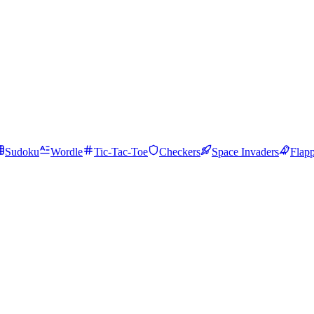
Sudoku
Wordle
Tic-Tac-Toe
Checkers
Space Invaders
Flap