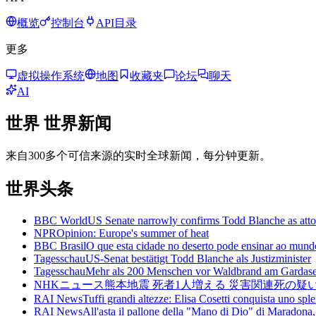
概览
控制台
API目录
更多
虚拟操作系统
地图
收藏夹
论坛
聊天
AI
世界
世界新闻
来自300多个可信来源的实时全球新闻，每分钟更新。
世界头条
BBC World
US Senate narrowly confirms Todd Blanche as atto
NPR
Opinion: Europe's summer of heat
BBC Brasil
O que esta cidade no deserto pode ensinar ao mund
Tagesschau
US-Senat bestätigt Todd Blanche als Justizminister
Tagesschau
Mehr als 200 Menschen vor Waldbrand am Gardasee
NHKニュース
熊本地震 死者1人増える 災害関連死の疑い
RAI News
Tuffi grandi altezze: Elisa Cosetti conquista uno spl
RAI News
All'asta il pallone della "Mano di Dio" di Maradona,