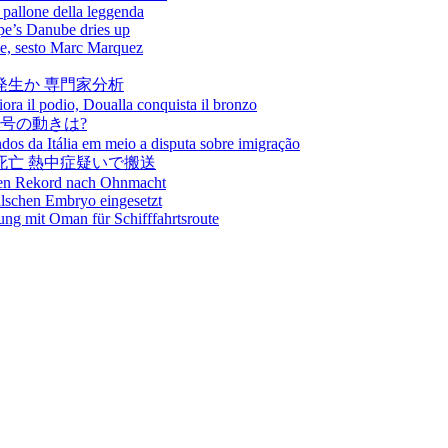
l pallone della leggenda
pe’s Danube dries up
ole, sesto Marc Marquez
発生か 専門家分析
fiora il podio, Doualla conquista il bronzo
5号の動きは?
ndos da Itália em meio a disputa sobre imigração
死亡 熱中症疑いで搬送
hen Rekord nach Ohnmacht
alschen Embryo eingesetzt
ung mit Oman für Schifffahrtsroute