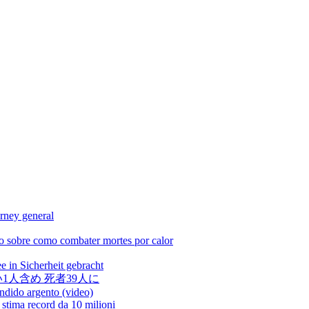
rney general
o sobre como combater mortes por calor
 in Sicherheit gebracht
1人含め 死者39人に
endido argento (video)
 stima record da 10 milioni