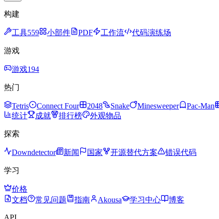
构建
工具
559
小部件
PDF
工作流
代码演练场
游戏
游戏
194
热门
Tetris
Connect Four
2048
Snake
Minesweeper
Pac-Man
统计
成就
排行榜
外观物品
探索
Downdetector
新闻
国家
开源替代方案
错误代码
学习
价格
文档
常见问题
指南
Akousa
学习中心
博客
API