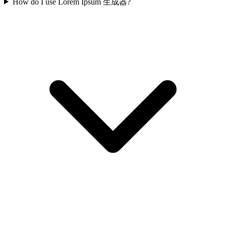
How do I use Lorem Ipsum 生成器?