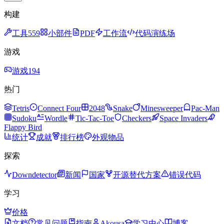
构建
工具
559
小部件
PDF
工作流
代码演练场
游戏
游戏
194
热门
Tetris
Connect Four
2048
Snake
Minesweeper
Pac-Man
Sudoku
Wordle
Tic-Tac-Toe
Checkers
Space Invaders
Flappy Bird
统计
成就
排行榜
外观物品
探索
Downdetector
新闻
国家
开源替代方案
错误代码
学习
价格
文档
常见问题
指南
Akousa
学习中心
博客