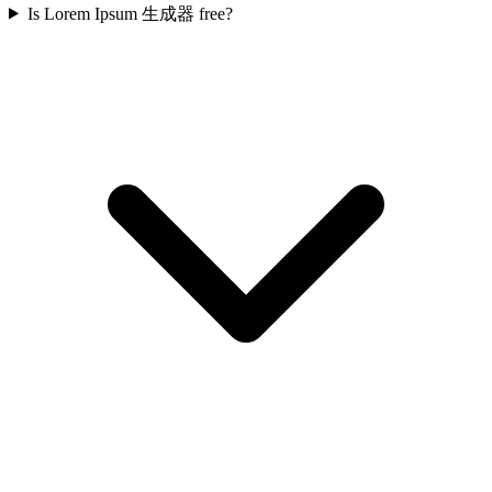
Is Lorem Ipsum 生成器 free?