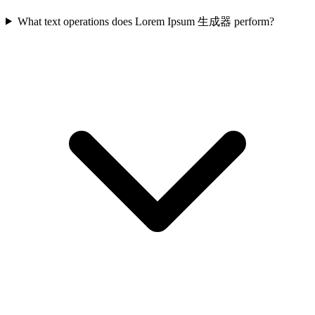
What text operations does Lorem Ipsum 生成器 perform?