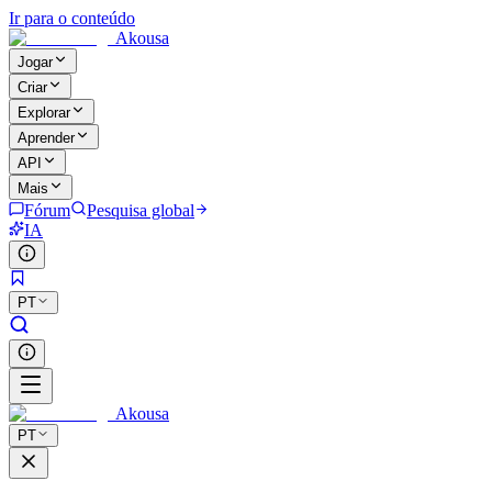
Ir para o conteúdo
Akousa
Jogar
Criar
Explorar
Aprender
API
Mais
Fórum
Pesquisa global
IA
PT
Akousa
PT