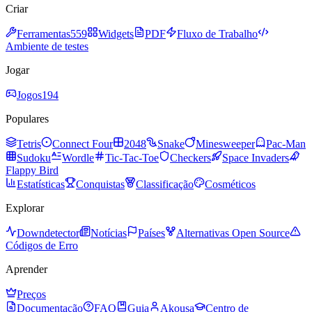
Criar
Ferramentas
559
Widgets
PDF
Fluxo de Trabalho
Ambiente de testes
Jogar
Jogos
194
Populares
Tetris
Connect Four
2048
Snake
Minesweeper
Pac-Man
Sudoku
Wordle
Tic-Tac-Toe
Checkers
Space Invaders
Flappy Bird
Estatísticas
Conquistas
Classificação
Cosméticos
Explorar
Downdetector
Notícias
Países
Alternativas Open Source
Códigos de Erro
Aprender
Preços
Documentação
FAQ
Guia
Akousa
Centro de