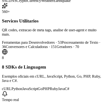
SSL
DNS
Crypto
Currency
Weather
Earthquake
560+
Servicos Utilitarios
QR codes, extracao de meta tags, analise de user-agent e muito
mais.
Ferramentas para Desenvolvedores
·
53
Processamento de Texto
·
36
Conversores e Calculadoras
·
151
Geradores
·
70
8
8 SDKs de Linguagem
Exemplos oficiais em cURL, JavaScript, Python, Go, PHP, Ruby,
Java e C#.
cURL
Python
JavaScript
Go
PHP
Ruby
Java
C#
Tempo real